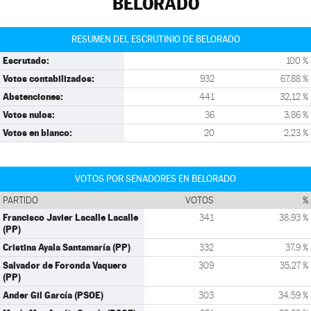
BELORADO
RESUMEN DEL ESCRUTINIO DE BELORADO
Escrutado:
100 %
Votos contabilizados:
932
67,88 %
Abstenciones:
441
32,12 %
Votos nulos:
36
3,86 %
Votos en blanco:
20
2,23 %
VOTOS POR SENADORES EN BELORADO
PARTIDO
VOTOS
%
Francisco Javier Lacalle Lacalle
341
38,93 %
(PP)
Cristina Ayala Santamaría (PP)
332
37,9 %
Salvador de Foronda Vaquero
309
35,27 %
(PP)
Ander Gil García (PSOE)
303
34,59 %