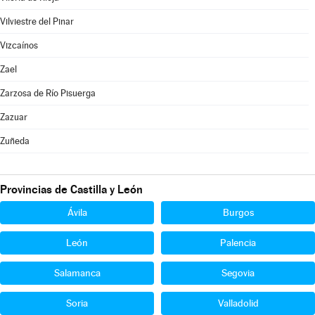
Vilviestre del Pinar
Vizcaínos
Zael
Zarzosa de Río Pisuerga
Zazuar
Zuñeda
Provincias de Castilla y León
Ávila
Burgos
León
Palencia
Salamanca
Segovia
Soria
Valladolid