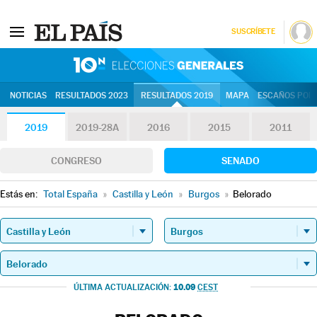
SUSCRÍBETE
10N | Eleccion
NOTICIAS
RESULTADOS 2023
RESULTADOS 2019
MAPA
ESCAÑOS POR 
2019
2019-28A
2016
2015
2011
CONGRESO
SENADO
Estás en:
Total España
»
Castilla y León
»
Burgos
»
Belorado
10.09
ÚLTIMA ACTUALIZACIÓN:
CEST