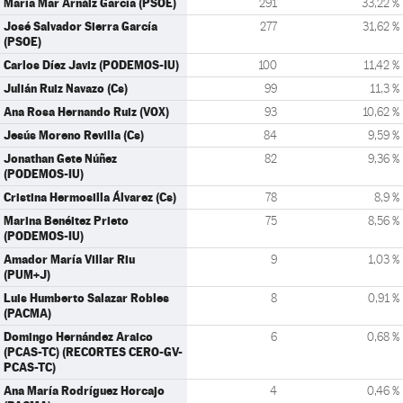
María Mar Arnáiz García (PSOE)
291
33,22 %
José Salvador Sierra García
277
31,62 %
(PSOE)
Carlos Díez Javiz (PODEMOS-IU)
100
11,42 %
Julián Ruiz Navazo (Cs)
99
11,3 %
Ana Rosa Hernando Ruiz (VOX)
93
10,62 %
Jesús Moreno Revilla (Cs)
84
9,59 %
Jonathan Gete Núñez
82
9,36 %
(PODEMOS-IU)
Cristina Hermosilla Álvarez (Cs)
78
8,9 %
Marina Benéitez Prieto
75
8,56 %
(PODEMOS-IU)
Amador María Villar Riu
9
1,03 %
(PUM+J)
Luis Humberto Salazar Robles
8
0,91 %
(PACMA)
Domingo Hernández Araico
6
0,68 %
(PCAS-TC) (RECORTES CERO-GV-
PCAS-TC)
Ana María Rodríguez Horcajo
4
0,46 %