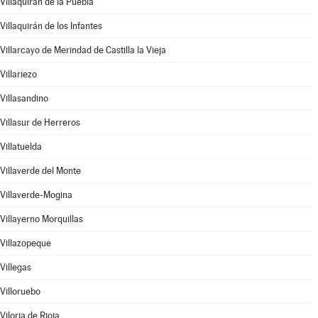
Villaquirán de la Puebla
Villaquirán de los Infantes
Villarcayo de Merindad de Castilla la Vieja
Villariezo
Villasandino
Villasur de Herreros
Villatuelda
Villaverde del Monte
Villaverde-Mogina
Villayerno Morquillas
Villazopeque
Villegas
Villoruebo
Viloria de Rioja