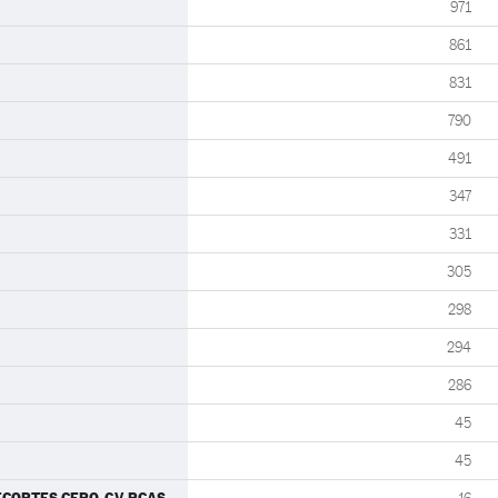
971
861
831
790
491
347
331
305
298
294
286
45
45