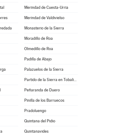
tal
Merindad de Cuesta-Urria
orres
Merindad de Valdivielso
redada
Monasterio de la Sierra
Moradillo de Roa
Olmedillo de Roa
Padilla de Abajo
erga
Palazuelos de la Sierra
Partido de la Sierra en Tobalina
l
Peñaranda de Duero
Pinilla de los Barruecos
Pradoluengo
Quintana del Pidio
ra
Quintanavides