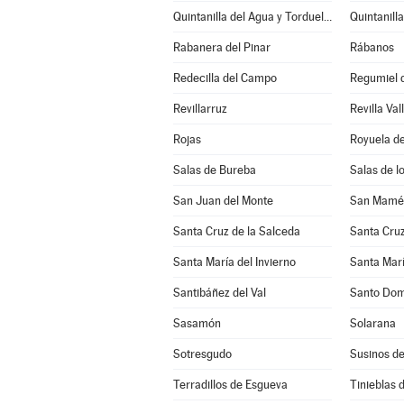
Quintanilla del Agua y Tordueles
Quintanill
Rabanera del Pinar
Rábanos
Redecilla del Campo
Regumiel d
Revillarruz
Revilla Val
Rojas
Royuela de
Salas de Bureba
Salas de l
San Juan del Monte
San Mamés
Santa Cruz de la Salceda
Santa Cruz
Santa María del Invierno
Santa Marí
Santibáñez del Val
Santo Dom
Sasamón
Solarana
Sotresgudo
Susinos d
Terradillos de Esgueva
Tinieblas d