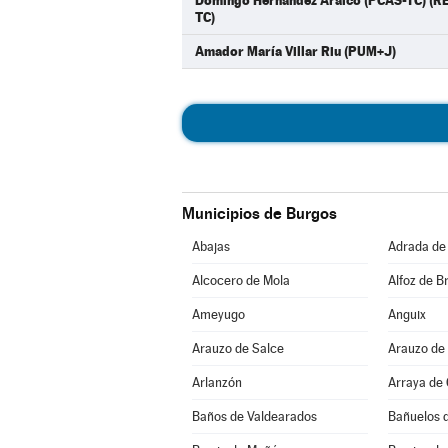
Domingo Hernández Araico (PCAS-TC) (
TC)
Amador María Villar Riu (PUM+J)
Municipios de Burgos
Abajas
Adrada de
Alcocero de Mola
Alfoz de Br
Ameyugo
Anguix
Arauzo de Salce
Arauzo de
Arlanzón
Arraya de
Baños de Valdearados
Bañuelos 