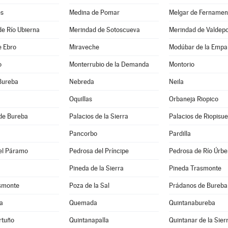
es
Medina de Pomar
Melgar de Fernamen
e Río Ubierna
Merindad de Sotoscueva
Merindad de Valdep
e Ebro
Miraveche
Modúbar de la Empa
o
Monterrubio de la Demanda
Montorio
Bureba
Nebreda
Neila
Oquillas
Orbaneja Riopico
de Bureba
Palacios de la Sierra
Palacios de Riopisu
Pancorbo
Pardilla
el Páramo
Pedrosa del Príncipe
Pedrosa de Río Úrbe
Pineda de la Sierra
Pineda Trasmonte
asmonte
Poza de la Sal
Prádanos de Bureba
a
Quemada
Quintanabureba
rtuño
Quintanapalla
Quintanar de la Sier