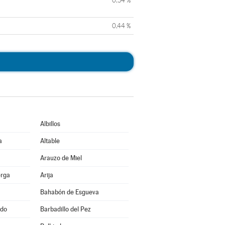
0,54 %
0,44 %
Albillos
a
Altable
Arauzo de Miel
erga
Arija
Bahabón de Esgueva
ado
Barbadillo del Pez