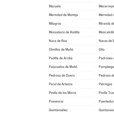
Mazuela
Mecerrey
Merindad de Montija
Merindad d
Milagros
Miranda d
Monasterio de Rodilla
Moncalvill
Nava de Roa
Navas de 
Olmillos de Muñó
Oña
Padilla de Arriba
Padrones 
Palazuelos de Muñó
Pampliega
Pedrosa de Duero
Pedrosa d
Peral de Arlanza
Piérnigas
Pinilla de los Moros
Pinilla Tr
Presencio
Puentedur
Quintanaélez
Quintanao