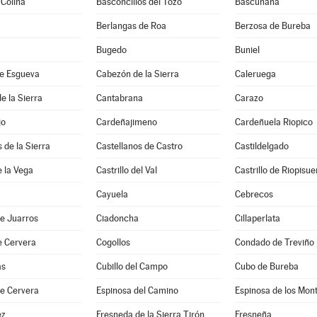
 Colina
Basconcillos del Tozo
Bascuñana
Berlangas de Roa
Berzosa de Bureba
Bugedo
Buniel
e Esgueva
Cabezón de la Sierra
Caleruega
e la Sierra
Cantabrana
Carazo
jo
Cardeñajimeno
Cardeñuela Riopico
 de la Sierra
Castellanos de Castro
Castildelgado
e la Vega
Castrillo del Val
Castrillo de Riopisu
Cayuela
Cebrecos
e Juarros
Ciadoncha
Cillaperlata
e Cervera
Cogollos
Condado de Treviño
as
Cubillo del Campo
Cubo de Bureba
de Cervera
Espinosa del Camino
Espinosa de los Mon
ez
Fresneda de la Sierra Tirón
Fresneña