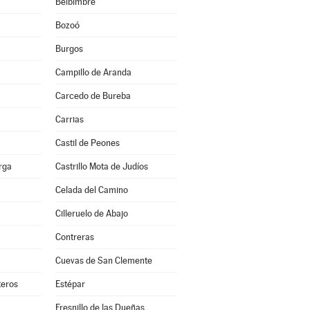
Belbimbre
Bozoó
Burgos
Campillo de Aranda
Carcedo de Bureba
Carrias
Castil de Peones
erga
Castrillo Mota de Judíos
Celada del Camino
Cilleruelo de Abajo
Contreras
Cuevas de San Clemente
teros
Estépar
Fresnillo de las Dueñas