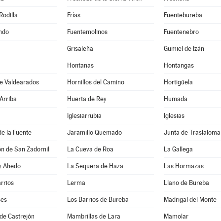
Rodilla
Frías
Fuentebureba
ndo
Fuentemolinos
Fuentenebro
Grisaleña
Gumiel de Izán
Hontanas
Hontangas
de Valdearados
Hornillos del Camino
Hortigüela
Arriba
Huerta de Rey
Humada
Iglesiarrubia
Iglesias
de la Fuente
Jaramillo Quemado
Junta de Traslaloma
ón de San Zadornil
La Cueva de Roa
La Gallega
 y Ahedo
La Sequera de Haza
Las Hormazas
arrios
Lerma
Llano de Bureba
ses
Los Barrios de Bureba
Madrigal del Monte
de Castrejón
Mambrillas de Lara
Mamolar