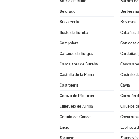
Barrio de Muñó
Barrios de
Belorado
Berberana
Brazacorta
Briviesca
Busto de Bureba
Cabañes d
Campolara
Canicosa d
Carcedo de Burgos
Cardeñadi
Cascajares de Bureba
Cascajares
Castrillo de la Reina
Castrillo d
Castrojeriz
Cavia
Cerezo de Río Tirón
Cerratón d
Cilleruelo de Arriba
Ciruelos d
Coruña del Conde
Covarrubi
Encío
Espinosa 
Fontioso
Frandovín