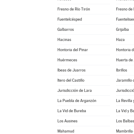
Fresno de Río Tirón
Fresno de 
Fuentelcésped
Fuentelise
Galbarros
Grijalba
Hacinas
Haza
Hontoria del Pinar
Hontoria 
Huérmeces
Huerta de 
Ibeas de Juarros
Ibrillos
Itero del Castillo
Jaramillo 
Jurisdicción de Lara
Jurisdicci
La Puebla de Arganzón
La Revilla
La Vid de Bureba
La Vid y B
Los Ausines
Los Balba
Mahamud
Mambrilla 