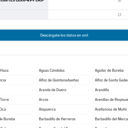
RECORTES CERO-GV-PCAS-
16
13
Descárgate los datos en xml
 Haza
Aguas Cándidas
Aguilar de Bureba
icia
Alfoz de Quintanadueñas
Alfoz de Santa Gade
Aranda de Duero
Arandilla
 Torre
Arcos
Arenillas de Riopisu
 Oca
Atapuerca
Avellanosa de Muñó
de Bureba
Barbadillo de Herreros
Barbadillo del Merc