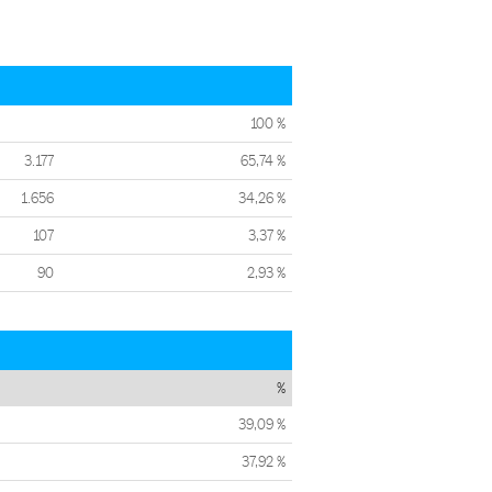
100 %
3.177
65,74 %
1.656
34,26 %
107
3,37 %
90
2,93 %
%
39,09 %
37,92 %