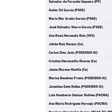
Salvador de Foronda Vaquero (PP)
Ander Gil García (PSOE)
María Mar Arnáiz García (PSOE)
José Salvador Sierra García (PSOE)
Ana Rosa Hernando Ruiz (VOX)
Julián Ruiz Navazo (Cs)
Carlos Díez Javiz (PODEMOS-IU)
Cristina Hermosilla Álvarez (Cs)
Jesús Moreno Revilla (Cs)
Marina Benéitez Prieto (PODEMOS-IU)
Jonathan Gete Núñez (PODEMOS-IU)
Luis Humberto Salazar Robles (PACMA)
Ana María Rodríguez Horcajo (PACMA)