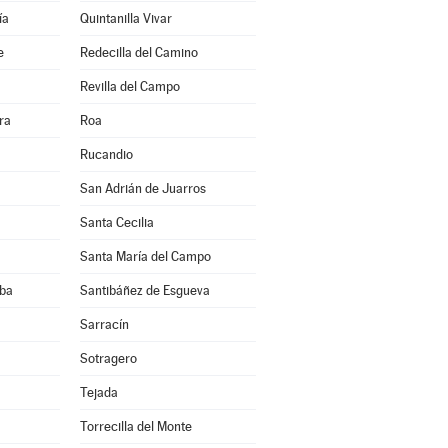
ía
Quintanilla Vivar
e
Redecilla del Camino
Revilla del Campo
ra
Roa
Rucandio
San Adrián de Juarros
Santa Cecilia
Santa María del Campo
eba
Santibáñez de Esgueva
a
Sarracín
Sotragero
Tejada
Torrecilla del Monte