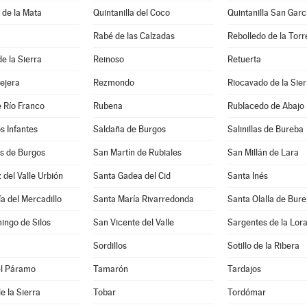
a de la Mata
Quintanilla del Coco
Quintanilla San Garc
Rabé de las Calzadas
Rebolledo de la Torr
e la Sierra
Reinoso
Retuerta
lejera
Rezmondo
Riocavado de la Sier
 Río Franco
Rubena
Rublacedo de Abajo
os Infantes
Saldaña de Burgos
Salinillas de Bureba
 de Burgos
San Martín de Rubiales
San Millán de Lara
 del Valle Urbión
Santa Gadea del Cid
Santa Inés
a del Mercadillo
Santa María Rivarredonda
Santa Olalla de Bur
ingo de Silos
San Vicente del Valle
Sargentes de la Lor
Sordillos
Sotillo de la Ribera
el Páramo
Tamarón
Tardajos
e la Sierra
Tobar
Tordómar