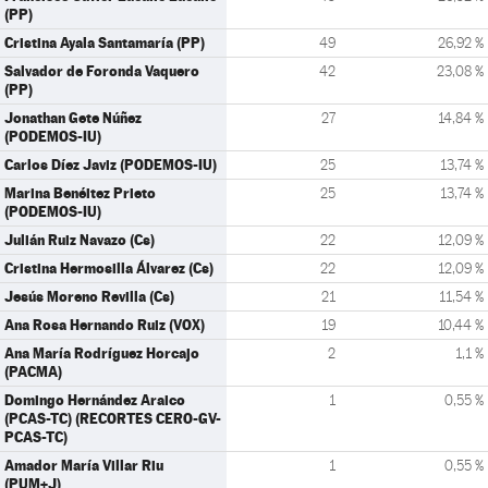
(PP)
Cristina Ayala Santamaría (PP)
49
26,92 %
Salvador de Foronda Vaquero
42
23,08 %
(PP)
Jonathan Gete Núñez
27
14,84 %
(PODEMOS-IU)
Carlos Díez Javiz (PODEMOS-IU)
25
13,74 %
Marina Benéitez Prieto
25
13,74 %
(PODEMOS-IU)
Julián Ruiz Navazo (Cs)
22
12,09 %
Cristina Hermosilla Álvarez (Cs)
22
12,09 %
Jesús Moreno Revilla (Cs)
21
11,54 %
Ana Rosa Hernando Ruiz (VOX)
19
10,44 %
Ana María Rodríguez Horcajo
2
1,1 %
(PACMA)
Domingo Hernández Araico
1
0,55 %
(PCAS-TC) (RECORTES CERO-GV-
PCAS-TC)
Amador María Villar Riu
1
0,55 %
(PUM+J)