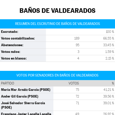
BAÑOS DE VALDEARADOS
RESUMEN DEL ESCRUTINIO DE BAÑOS DE VALDEARADOS
Escrutado:
100 %
Votos contabilizados:
189
66,55 %
Abstenciones:
95
33,45 %
Votos nulos:
3
1,59 %
Votos en blanco:
4
2,15 %
VOTOS POR SENADORES EN BAÑOS DE VALDEARADOS
PARTIDO
VOTOS
%
María Mar Arnáiz García (PSOE)
75
41,21 %
Ander Gil García (PSOE)
72
39,56 %
José Salvador Sierra García
71
39,01 %
(PSOE)
Francisco Javier Lacalle Lacalle
49
26,92 %