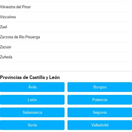
Vilviestre del Pinar
Vizcaínos
Zael
Zarzosa de Río Pisuerga
Zazuar
Zuñeda
Provincias de Castilla y León
Ávila
Burgos
León
Palencia
Salamanca
Segovia
Soria
Valladolid