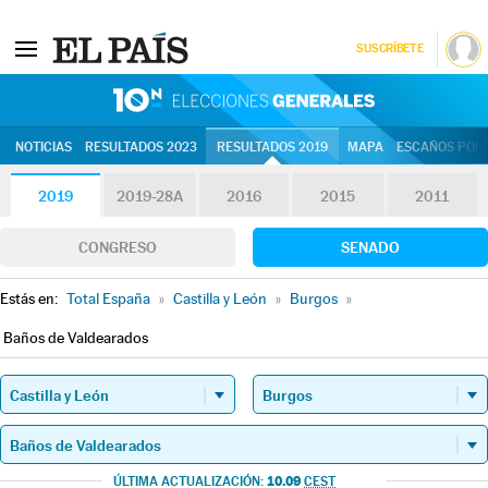
SUSCRÍBETE
10N | Eleccion
NOTICIAS
RESULTADOS 2023
RESULTADOS 2019
MAPA
ESCAÑOS POR 
2019
2019-28A
2016
2015
2011
CONGRESO
SENADO
Estás en:
Total España
»
Castilla y León
»
Burgos
»
Baños de Valdearados
10.09
ÚLTIMA ACTUALIZACIÓN:
CEST