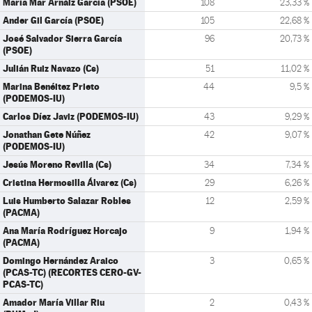
María Mar Arnáiz García (PSOE)
108
23,33 %
Ander Gil García (PSOE)
105
22,68 %
José Salvador Sierra García
96
20,73 %
(PSOE)
Julián Ruiz Navazo (Cs)
51
11,02 %
Marina Benéitez Prieto
44
9,5 %
(PODEMOS-IU)
Carlos Díez Javiz (PODEMOS-IU)
43
9,29 %
Jonathan Gete Núñez
42
9,07 %
(PODEMOS-IU)
Jesús Moreno Revilla (Cs)
34
7,34 %
Cristina Hermosilla Álvarez (Cs)
29
6,26 %
Luis Humberto Salazar Robles
12
2,59 %
(PACMA)
Ana María Rodríguez Horcajo
9
1,94 %
(PACMA)
Domingo Hernández Araico
3
0,65 %
(PCAS-TC) (RECORTES CERO-GV-
PCAS-TC)
Amador María Villar Riu
2
0,43 %