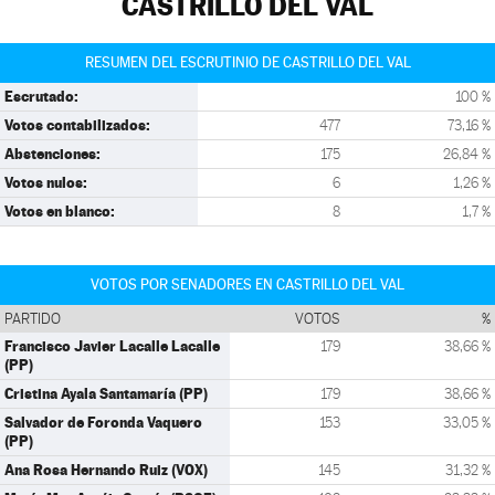
CASTRILLO DEL VAL
RESUMEN DEL ESCRUTINIO DE CASTRILLO DEL VAL
Escrutado:
100 %
Votos contabilizados:
477
73,16 %
Abstenciones:
175
26,84 %
Votos nulos:
6
1,26 %
Votos en blanco:
8
1,7 %
VOTOS POR SENADORES EN CASTRILLO DEL VAL
PARTIDO
VOTOS
%
Francisco Javier Lacalle Lacalle
179
38,66 %
(PP)
Cristina Ayala Santamaría (PP)
179
38,66 %
Salvador de Foronda Vaquero
153
33,05 %
(PP)
Ana Rosa Hernando Ruiz (VOX)
145
31,32 %