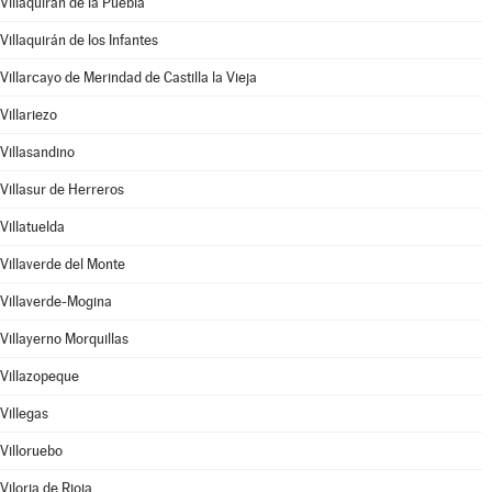
Villaquirán de la Puebla
Villaquirán de los Infantes
Villarcayo de Merindad de Castilla la Vieja
Villariezo
Villasandino
Villasur de Herreros
Villatuelda
Villaverde del Monte
Villaverde-Mogina
Villayerno Morquillas
Villazopeque
Villegas
Villoruebo
Viloria de Rioja