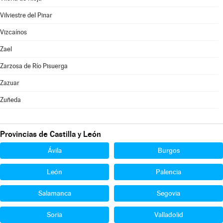
Vilviestre del Pinar
Vizcaínos
Zael
Zarzosa de Río Pisuerga
Zazuar
Zuñeda
Provincias de Castilla y León
Ávila
Burgos
León
Palencia
Salamanca
Segovia
Soria
Valladolid