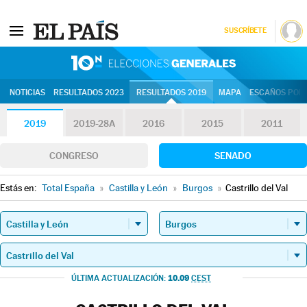
SUSCRÍBETE
10N | Eleccion
NOTICIAS
RESULTADOS 2023
RESULTADOS 2019
MAPA
ESCAÑOS POR 
2019
2019-28A
2016
2015
2011
CONGRESO
SENADO
Estás en:
Total España
»
Castilla y León
»
Burgos
»
Castrillo del Val
10.09
ÚLTIMA ACTUALIZACIÓN:
CEST