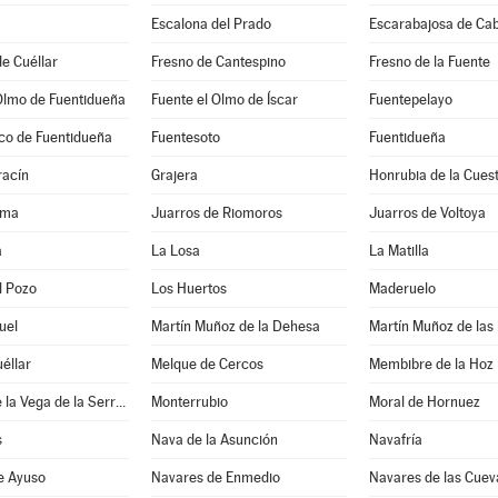
Escalona del Prado
Escarabajosa de Ca
e Cuéllar
Fresno de Cantespino
Fresno de la Fuente
Olmo de Fuentidueña
Fuente el Olmo de Íscar
Fuentepelayo
co de Fuentidueña
Fuentesoto
Fuentidueña
acín
Grajera
Honrubia de la Cues
ama
Juarros de Riomoros
Juarros de Voltoya
a
La Losa
La Matilla
l Pozo
Los Huertos
Maderuelo
uel
Martín Muñoz de la Dehesa
Martín Muñoz de las
éllar
Melque de Cercos
Membibre de la Hoz
Montejo de la Vega de la Serrezuela
Monterrubio
Moral de Hornuez
s
Nava de la Asunción
Navafría
e Ayuso
Navares de Enmedio
Navares de las Cuev