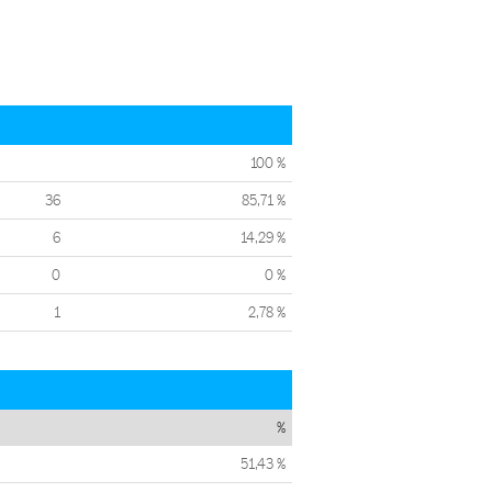
100 %
36
85,71 %
6
14,29 %
0
0 %
1
2,78 %
%
51,43 %