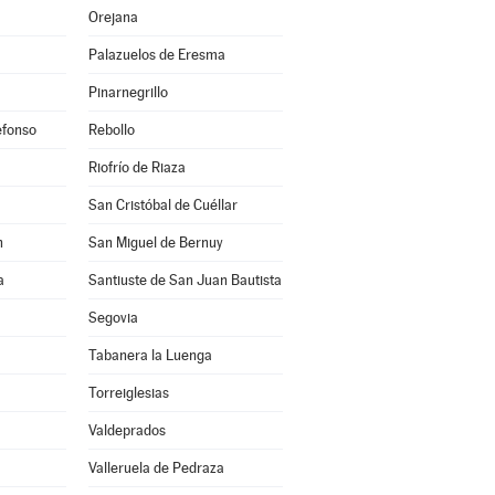
Orejana
Palazuelos de Eresma
Pinarnegrillo
efonso
Rebollo
Riofrío de Riaza
San Cristóbal de Cuéllar
n
San Miguel de Bernuy
a
Santiuste de San Juan Bautista
Segovia
Tabanera la Luenga
Torreiglesias
Valdeprados
Valleruela de Pedraza