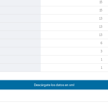
15
15
13
13
13
6
3
1
1
Descárgate los datos en xml