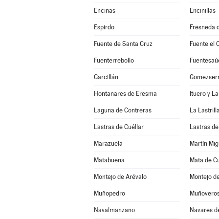
Encinas
Encinillas
Espirdo
Fresneda d
Fuente de Santa Cruz
Fuente el 
Fuenterrebollo
Fuentesaú
Garcillán
Gomezserr
Hontanares de Eresma
Ituero y L
Laguna de Contreras
La Lastrill
Lastras de Cuéllar
Lastras de
Marazuela
Martín Mig
Matabuena
Mata de Cu
Montejo de Arévalo
Muñopedro
Muñovero
Navalmanzano
Navares d