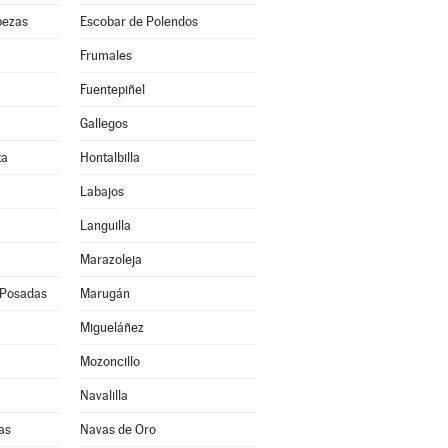
bezas
Escobar de Polendos
Frumales
Fuentepiñel
Gallegos
ta
Hontalbilla
Labajos
Languilla
Marazoleja
 Posadas
Marugán
Migueláñez
Mozoncillo
Navalilla
as
Navas de Oro