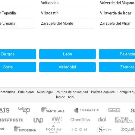
Valtiendas
Valverde del Majano
y Tejadilla
Villacastín
Villaverde de Íscar
e Eresma
Zarzuela del Monte
Zarzuela del Pinar
Burgos
León
Palencia
Soria
Valladolid
Zamora
contenidos
Publicidad
Aviso legal
Política de privacidad
Política cookies
Configuraci
Índice
RSS