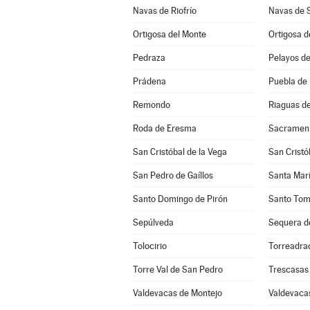
Navas de Riofrío
Navas de 
Ortigosa del Monte
Ortigosa d
Pedraza
Pelayos de
Prádena
Puebla de
Remondo
Riaguas d
Roda de Eresma
Sacramen
San Cristóbal de la Vega
San Cristó
San Pedro de Gaíllos
Santa Marí
Santo Domingo de Pirón
Santo Tom
Sepúlveda
Sequera d
Tolocirio
Torreadra
Torre Val de San Pedro
Trescasas
Valdevacas de Montejo
Valdevacas