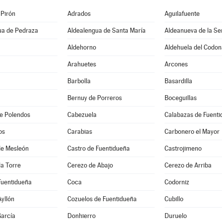
 Pirón
Adrados
Aguilafuente
ua de Pedraza
Aldealengua de Santa María
Aldeanueva de la Se
Aldehorno
Aldehuela del Codon
Arahuetes
Arcones
Barbolla
Basardilla
Bernuy de Porreros
Boceguillas
e Polendos
Cabezuela
Calabazas de Fuent
os
Carabias
Carbonero el Mayor
 de Mesleón
Castro de Fuentidueña
Castrojimeno
la Torre
Cerezo de Abajo
Cerezo de Arriba
Fuentidueña
Coca
Codorniz
Ayllón
Cozuelos de Fuentidueña
Cubillo
arcía
Donhierro
Duruelo