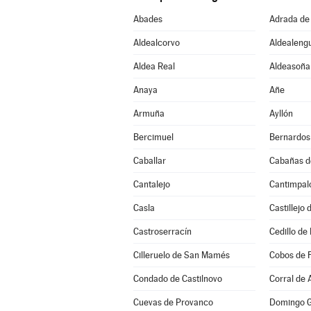
Abades
Adrada de
Aldealcorvo
Aldealeng
Aldea Real
Aldeasoña
Anaya
Añe
Armuña
Ayllón
Bercimuel
Bernardos
Caballar
Cabañas d
Cantalejo
Cantimpal
Casla
Castillejo
Castroserracín
Cedillo de 
Cilleruelo de San Mamés
Cobos de 
Condado de Castilnovo
Corral de 
Cuevas de Provanco
Domingo G