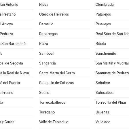
San Antonio
Nieva
Olombrada
e Pestaño
Otero de Herreros
Pajarejos
l Arroyo
Perosillo
Pinarejos
 Pedraza
Rapariegos
Real Sitio de San Ild
e San Bartolomé
Riaza
Ribota
ia
Samboal
Sanchonuño
bal de Segovia
Sangarcía
San Martín y Mudriá
a la Real de Nieva
Santa Marta del Cerro
Santiuste de Pedraz
é del Puerto
Sauquillo de Cabezas
Sebúlcor
e Fresno
Sotillo
Sotosalbos
da
Torrecaballeros
Torrecilla del Pinar
Turégano
Urueñas
 y Guijar
Valle de Tabladillo
Vallelado