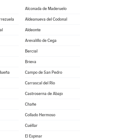
Alconada de Maderuelo
rrezuela
Aldeanueva del Codonal
al
Aldeonte
Arevalillo de Cega
Bercial
Brieva
idueña
Campo de San Pedro
Carrascal del Río
Castroserna de Abajo
Chañe
Collado Hermoso
Cuéllar
El Espinar