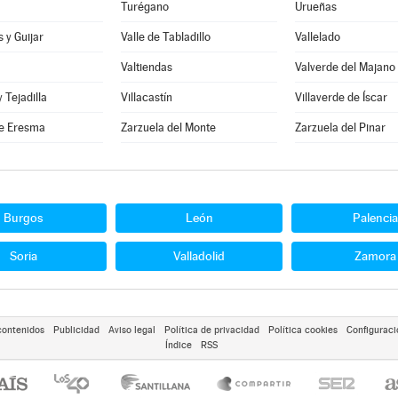
Turégano
Urueñas
 y Guijar
Valle de Tabladillo
Vallelado
Valtiendas
Valverde del Majano
y Tejadilla
Villacastín
Villaverde de Íscar
e Eresma
Zarzuela del Monte
Zarzuela del Pinar
Burgos
León
Palencia
Soria
Valladolid
Zamora
contenidos
Publicidad
Aviso legal
Política de privacidad
Política cookies
Configuraci
Índice
RSS