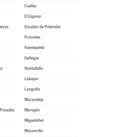
Cuéllar
El Espinar
bezas
Escobar de Polendos
Frumales
Fuentepiñel
Gallegos
ta
Hontalbilla
Labajos
Languilla
Marazoleja
 Posadas
Marugán
Migueláñez
Mozoncillo