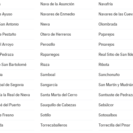
s
Nava de la Asunción
Navafría
e Ayuso
Navares de Enmedio
Navares de las Cuev
San Antonio
Nieva
Olombrada
e Pestaño
Otero de Herreros
Pajarejos
l Arroyo
Perosillo
Pinarejos
 Pedraza
Rapariegos
Real Sitio de San Ild
e San Bartolomé
Riaza
Ribota
ia
Samboal
Sanchonuño
bal de Segovia
Sangarcía
San Martín y Mudriá
a la Real de Nieva
Santa Marta del Cerro
Santiuste de Pedraz
é del Puerto
Sauquillo de Cabezas
Sebúlcor
e Fresno
Sotillo
Sotosalbos
da
Torrecaballeros
Torrecilla del Pinar