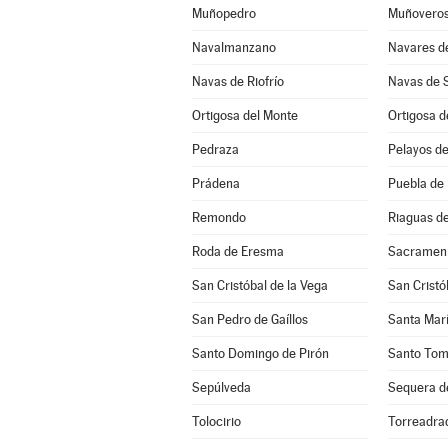
Muñopedro
Muñovero
Navalmanzano
Navares d
Navas de Riofrío
Navas de 
Ortigosa del Monte
Ortigosa d
Pedraza
Pelayos de
Prádena
Puebla de
Remondo
Riaguas d
Roda de Eresma
Sacramen
San Cristóbal de la Vega
San Cristó
San Pedro de Gaíllos
Santa Marí
Santo Domingo de Pirón
Santo Tom
Sepúlveda
Sequera d
Tolocirio
Torreadra