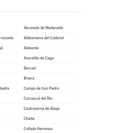
Alconada de Maderuelo
rrezuela
Aldeanueva del Codonal
al
Aldeonte
Arevalillo de Cega
Bercial
Brieva
idueña
Campo de San Pedro
Carrascal del Río
Castroserna de Abajo
Chañe
Collado Hermoso