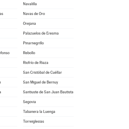
Navalilla
as
Navas de Oro
Orejana
Palazuelos de Eresma
Pinarnegrillo
efonso
Rebollo
Riofrío de Riaza
San Cristóbal de Cuéllar
n
San Miguel de Bernuy
a
Santiuste de San Juan Bautista
Segovia
Tabanera la Luenga
Torreiglesias