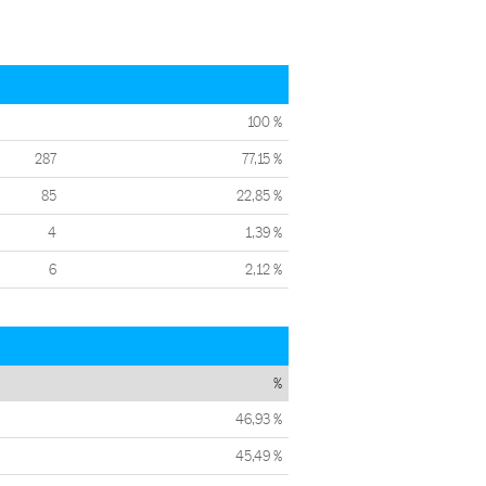
100 %
287
77,15 %
85
22,85 %
4
1,39 %
6
2,12 %
%
46,93 %
45,49 %