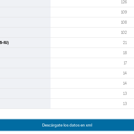
126
109
108
102
S-IU)
21
18
17
14
14
13
13
Descárgate los datos en xml