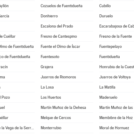
Ayllón
Cozuelos de Fuentidueña
Cubillo
arcía
Donhierro
Duruelo
Escalona del Prado
Escarabajosa de Ca
e Cuéllar
Fresno de Cantespino
Fresno de la Fuente
Olmo de Fuentidueña
Fuente el Olmo de Íscar
Fuentepelayo
co de Fuentidueña
Fuentesoto
Fuentidueña
acín
Grajera
Honrubia de la Cues
ama
Juarros de Riomoros
Juarros de Voltoya
a
La Losa
La Matilla
l Pozo
Los Huertos
Maderuelo
uel
Martín Muñoz de la Dehesa
Martín Muñoz de las
éllar
Melque de Cercos
Membibre de la Hoz
Montejo de la Vega de la Serrezuela
Monterrubio
Moral de Hornuez