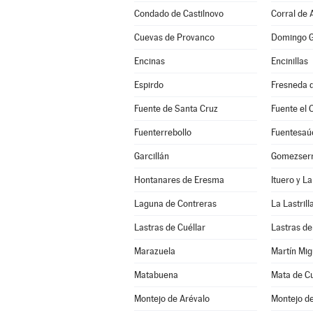
Condado de Castilnovo
Corral de 
Cuevas de Provanco
Domingo G
Encinas
Encinillas
Espirdo
Fresneda d
Fuente de Santa Cruz
Fuente el 
Fuenterrebollo
Fuentesaú
Garcillán
Gomezserr
Hontanares de Eresma
Ituero y L
Laguna de Contreras
La Lastrill
Lastras de Cuéllar
Lastras de
Marazuela
Martín Mig
Matabuena
Mata de Cu
Montejo de Arévalo