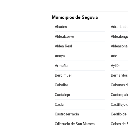
Municipios de Segovia
Abades
Adrada de
Aldealcorvo
Aldealeng
Aldea Real
Aldeasoña
Anaya
Añe
Armuña
Ayllón
Bercimuel
Bernardos
Caballar
Cabañas d
Cantalejo
Cantimpal
Casla
Castillejo
Castroserracín
Cedillo de 
Cilleruelo de San Mamés
Cobos de 