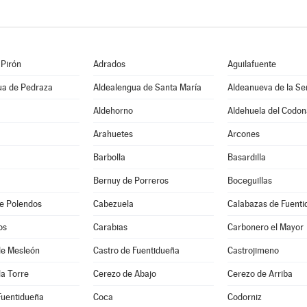
 Pirón
Adrados
Aguilafuente
ua de Pedraza
Aldealengua de Santa María
Aldeanueva de la Se
Aldehorno
Aldehuela del Codon
Arahuetes
Arcones
Barbolla
Basardilla
Bernuy de Porreros
Boceguillas
e Polendos
Cabezuela
Calabazas de Fuent
os
Carabias
Carbonero el Mayor
 de Mesleón
Castro de Fuentidueña
Castrojimeno
la Torre
Cerezo de Abajo
Cerezo de Arriba
Fuentidueña
Coca
Codorniz