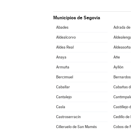
Municipios de Segovia
Abades
Adrada de
Aldealcorvo
Aldealeng
Aldea Real
Aldeasoña
Anaya
Añe
Armuña
Ayllón
Bercimuel
Bernardos
Caballar
Cabañas d
Cantalejo
Cantimpal
Casla
Castillejo
Castroserracín
Cedillo de 
Cilleruelo de San Mamés
Cobos de 