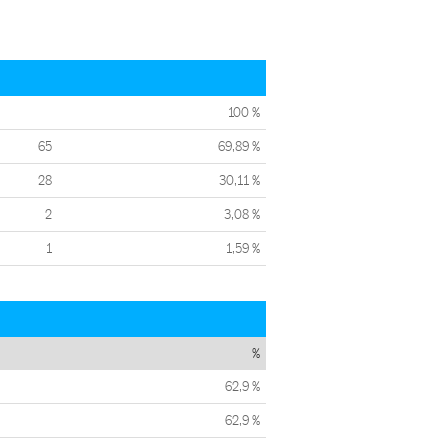
100 %
65
69,89 %
28
30,11 %
2
3,08 %
1
1,59 %
%
62,9 %
62,9 %