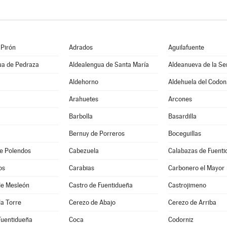
 Pirón
Adrados
Aguilafuente
ua de Pedraza
Aldealengua de Santa María
Aldeanueva de la Se
Aldehorno
Aldehuela del Codon
Arahuetes
Arcones
Barbolla
Basardilla
Bernuy de Porreros
Boceguillas
e Polendos
Cabezuela
Calabazas de Fuent
os
Carabias
Carbonero el Mayor
 de Mesleón
Castro de Fuentidueña
Castrojimeno
la Torre
Cerezo de Abajo
Cerezo de Arriba
Fuentidueña
Coca
Codorniz