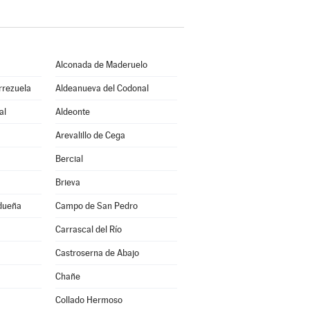
Alconada de Maderuelo
rrezuela
Aldeanueva del Codonal
al
Aldeonte
Arevalillo de Cega
Bercial
Brieva
idueña
Campo de San Pedro
Carrascal del Río
Castroserna de Abajo
Chañe
Collado Hermoso