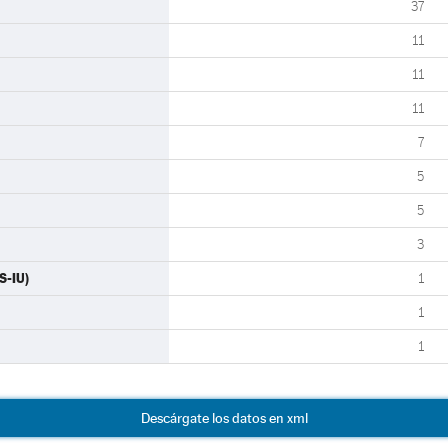
37
11
11
11
7
5
5
3
S-IU)
1
1
1
Descárgate los datos en xml