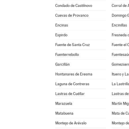
Condado de Castilnovo
Corral de 
Cuevas de Provanco
Domingo G
Encinas
Encinillas
Espirdo
Fresneda d
Fuente de Santa Cruz
Fuente el 
Fuenterrebollo
Fuentesaú
Garcillán
Gomezserr
Hontanares de Eresma
Ituero y L
Laguna de Contreras
La Lastrill
Lastras de Cuéllar
Lastras de
Marazuela
Martín Mig
Matabuena
Mata de Cu
Montejo de Arévalo