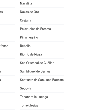
Navalilla
as
Navas de Oro
Orejana
Palazuelos de Eresma
Pinarnegrillo
efonso
Rebollo
Riofrío de Riaza
San Cristóbal de Cuéllar
n
San Miguel de Bernuy
a
Santiuste de San Juan Bautista
Segovia
Tabanera la Luenga
Torreiglesias