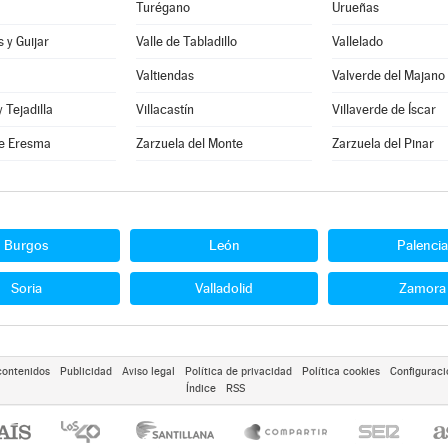
Turégano
Urueñas
 y Guijar
Valle de Tabladillo
Vallelado
Valtiendas
Valverde del Majano
y Tejadilla
Villacastín
Villaverde de Íscar
e Eresma
Zarzuela del Monte
Zarzuela del Pinar
Burgos
León
Palencia
Soria
Valladolid
Zamora
contenidos
Publicidad
Aviso legal
Política de privacidad
Política cookies
Configuraci
Índice
RSS