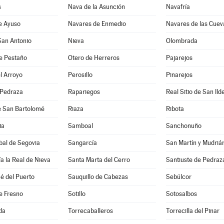
s
Nava de la Asunción
Navafría
e Ayuso
Navares de Enmedio
Navares de las Cuev
San Antonio
Nieva
Olombrada
e Pestaño
Otero de Herreros
Pajarejos
l Arroyo
Perosillo
Pinarejos
 Pedraza
Rapariegos
Real Sitio de San Ild
e San Bartolomé
Riaza
Ribota
ia
Samboal
Sanchonuño
bal de Segovia
Sangarcía
San Martín y Mudriá
a la Real de Nieva
Santa Marta del Cerro
Santiuste de Pedraz
é del Puerto
Sauquillo de Cabezas
Sebúlcor
e Fresno
Sotillo
Sotosalbos
da
Torrecaballeros
Torrecilla del Pinar