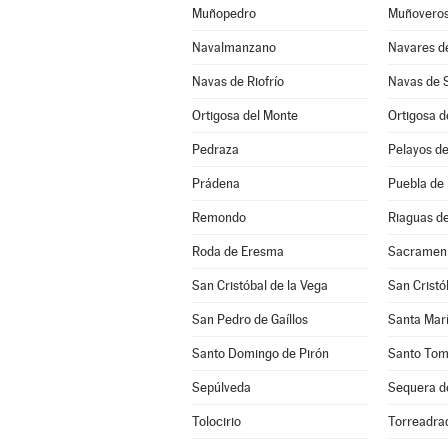
Muñopedro
Muñovero
Navalmanzano
Navares d
Navas de Riofrío
Navas de 
Ortigosa del Monte
Ortigosa d
Pedraza
Pelayos de
Prádena
Puebla de
Remondo
Riaguas d
Roda de Eresma
Sacramen
San Cristóbal de la Vega
San Cristó
San Pedro de Gaíllos
Santa Marí
Santo Domingo de Pirón
Santo Tom
Sepúlveda
Sequera d
Tolocirio
Torreadra