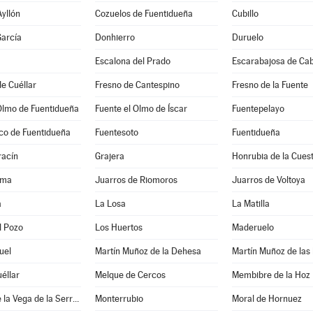
Ayllón
Cozuelos de Fuentidueña
Cubillo
arcía
Donhierro
Duruelo
Escalona del Prado
Escarabajosa de Ca
e Cuéllar
Fresno de Cantespino
Fresno de la Fuente
Olmo de Fuentidueña
Fuente el Olmo de Íscar
Fuentepelayo
co de Fuentidueña
Fuentesoto
Fuentidueña
acín
Grajera
Honrubia de la Cues
ama
Juarros de Riomoros
Juarros de Voltoya
a
La Losa
La Matilla
l Pozo
Los Huertos
Maderuelo
uel
Martín Muñoz de la Dehesa
Martín Muñoz de las
éllar
Melque de Cercos
Membibre de la Hoz
Montejo de la Vega de la Serrezuela
Monterrubio
Moral de Hornuez