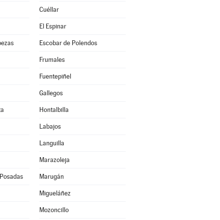
Cuéllar
El Espinar
bezas
Escobar de Polendos
Frumales
Fuentepiñel
Gallegos
ta
Hontalbilla
Labajos
Languilla
Marazoleja
 Posadas
Marugán
Migueláñez
Mozoncillo