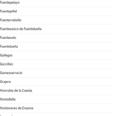
Fuentepelayo
Fuentepiñel
Fuenterrebollo
Fuentesaúco de Fuentidueña
Fuentesoto
Fuentidueña
Gallegos
Garcillán
Gomezserracín
Grajera
Honrubia de la Cuesta
Hontalbilla
Hontanares de Eresma