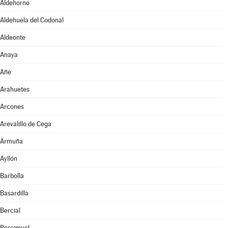
Aldehorno
Aldehuela del Codonal
Aldeonte
Anaya
Añe
Arahuetes
Arcones
Arevalillo de Cega
Armuña
Ayllón
Barbolla
Basardilla
Bercial
Bercimuel