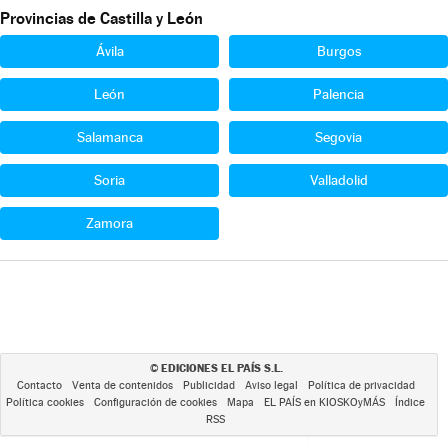
Provincias de Castilla y León
Ávila
Burgos
León
Palencia
Salamanca
Segovia
Soria
Valladolid
Zamora
EDICIONES EL PAÍS S.L.
©
Contacto
Venta de contenidos
Publicidad
Aviso legal
Política de privacidad
Política cookies
Configuración de cookies
Mapa
EL PAÍS en KIOSKOyMÁS
Índice
RSS