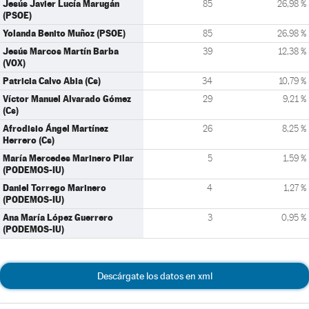
Jesús Javier Lucía Marugán
85
26,98 %
(PSOE)
Yolanda Benito Muñoz (PSOE)
85
26,98 %
Jesús Marcos Martín Barba
39
12,38 %
(VOX)
Patricia Calvo Abia (Cs)
34
10,79 %
Víctor Manuel Alvarado Gómez
29
9,21 %
(Cs)
Afrodisio Ángel Martínez
26
8,25 %
Herrero (Cs)
María Mercedes Marinero Pilar
5
1,59 %
(PODEMOS-IU)
Daniel Torrego Marinero
4
1,27 %
(PODEMOS-IU)
Ana María López Guerrero
3
0,95 %
(PODEMOS-IU)
Descárgate los datos en xml