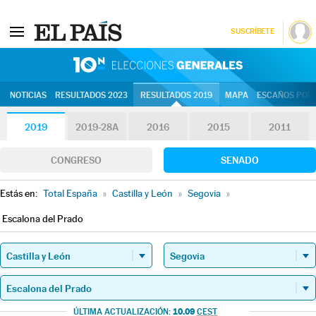
SUSCRÍBETE
10N | Eleccion
NOTICIAS
RESULTADOS 2023
RESULTADOS 2019
MAPA
ESCAÑOS POR 
2019
2019-28A
2016
2015
2011
CONGRESO
SENADO
Estás en:
Total España
»
Castilla y León
»
Segovia
»
Escalona del Prado
10.09
ÚLTIMA ACTUALIZACIÓN:
CEST