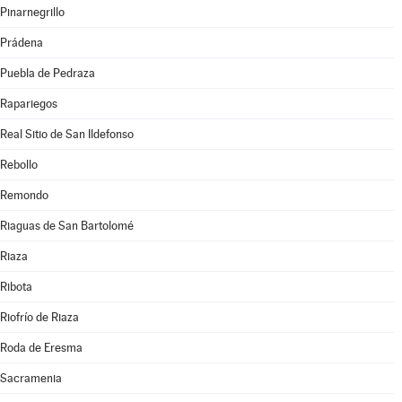
Pinarnegrillo
Prádena
Puebla de Pedraza
Rapariegos
Real Sitio de San Ildefonso
Rebollo
Remondo
Riaguas de San Bartolomé
Riaza
Ribota
Riofrío de Riaza
Roda de Eresma
Sacramenia