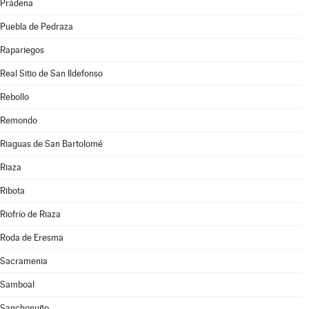
Prádena
Puebla de Pedraza
Rapariegos
Real Sitio de San Ildefonso
Rebollo
Remondo
Riaguas de San Bartolomé
Riaza
Ribota
Riofrío de Riaza
Roda de Eresma
Sacramenia
Samboal
Sanchonuño