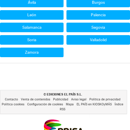
Ávila
Burgos
León
Palencia
Salamanca
Segovia
Soria
Valladolid
Zamora
EDICIONES EL PAÍS S.L.
©
Contacto
Venta de contenidos
Publicidad
Aviso legal
Política de privacidad
Política cookies
Configuración de cookies
Mapa
EL PAÍS en KIOSKOyMÁS
Índice
RSS