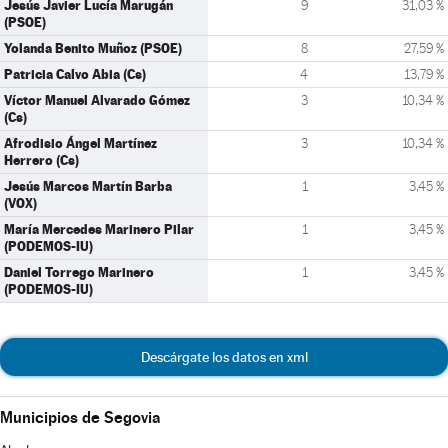
Jesús Javier Lucía Marugán
9
31,03 %
(PSOE)
Yolanda Benito Muñoz (PSOE)
8
27,59 %
Patricia Calvo Abia (Cs)
4
13,79 %
Víctor Manuel Alvarado Gómez
3
10,34 %
(Cs)
Afrodisio Ángel Martínez
3
10,34 %
Herrero (Cs)
Jesús Marcos Martín Barba
1
3,45 %
(VOX)
María Mercedes Marinero Pilar
1
3,45 %
(PODEMOS-IU)
Daniel Torrego Marinero
1
3,45 %
(PODEMOS-IU)
Descárgate los datos en xml
Municipios de Segovia