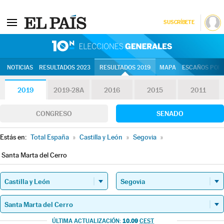
SUSCRÍBETE
10N | Eleccion
NOTICIAS
RESULTADOS 2023
RESULTADOS 2019
MAPA
ESCAÑOS POR 
2019
2019-28A
2016
2015
2011
CONGRESO
SENADO
Estás en:
Total España
»
Castilla y León
»
Segovia
»
Santa Marta del Cerro
10.09
ÚLTIMA ACTUALIZACIÓN:
CEST