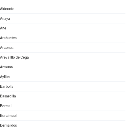
Aldeonte
Anaya
Añe
Arahuetes
Arcones
Arevalillo de Cega
Armuña
Ayllón
Barbolla
Basardilla
Bercial
Bercimuel
Bernardos