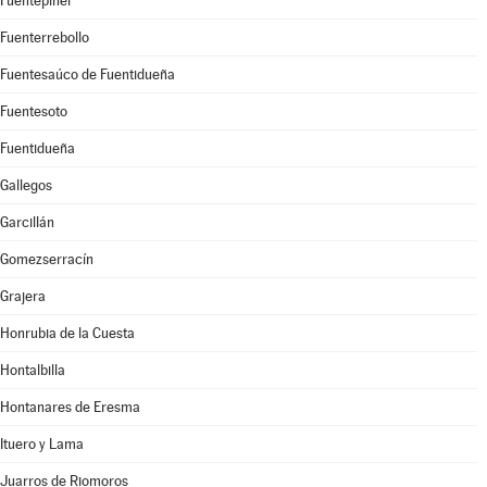
Fuentepiñel
Fuenterrebollo
Fuentesaúco de Fuentidueña
Fuentesoto
Fuentidueña
Gallegos
Garcillán
Gomezserracín
Grajera
Honrubia de la Cuesta
Hontalbilla
Hontanares de Eresma
Ituero y Lama
Juarros de Riomoros