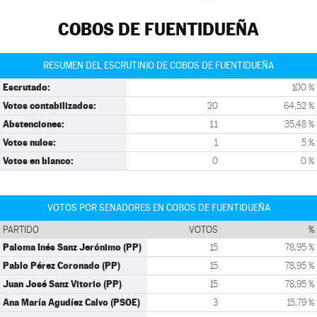
COBOS DE FUENTIDUEÑA
RESUMEN DEL ESCRUTINIO DE COBOS DE FUENTIDUEÑA
Escrutado:
100 %
Votos contabilizados:
20
64,52 %
Abstenciones:
11
35,48 %
Votos nulos:
1
5 %
Votos en blanco:
0
0 %
VOTOS POR SENADORES EN COBOS DE FUENTIDUEÑA
PARTIDO
VOTOS
%
Paloma Inés Sanz Jerónimo (PP)
15
78,95 %
Pablo Pérez Coronado (PP)
15
78,95 %
Juan José Sanz Vitorio (PP)
15
78,95 %
Ana María Agudíez Calvo (PSOE)
3
15,79 %