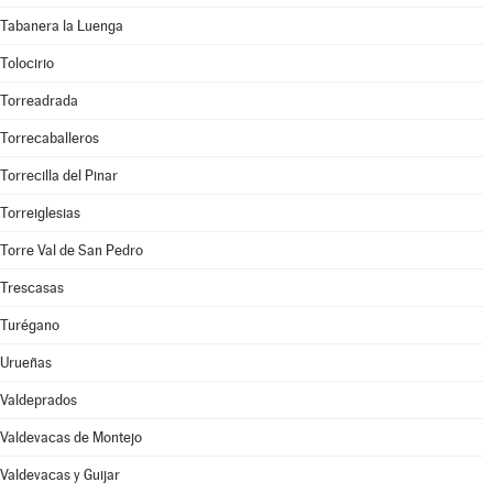
Tabanera la Luenga
Tolocirio
Torreadrada
Torrecaballeros
Torrecilla del Pinar
Torreiglesias
Torre Val de San Pedro
Trescasas
Turégano
Urueñas
Valdeprados
Valdevacas de Montejo
Valdevacas y Guijar