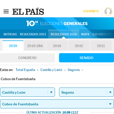
SUSCRÍBETE
10N | Eleccion
NOTICIAS
RESULTADOS 2023
RESULTADOS 2019
MAPA
ESCAÑOS POR 
2019
2019-28A
2016
2015
2011
CONGRESO
SENADO
Estás en:
Total España
»
Castilla y León
»
Segovia
»
Cobos de Fuentidueña
10.09
ÚLTIMA ACTUALIZACIÓN:
CEST