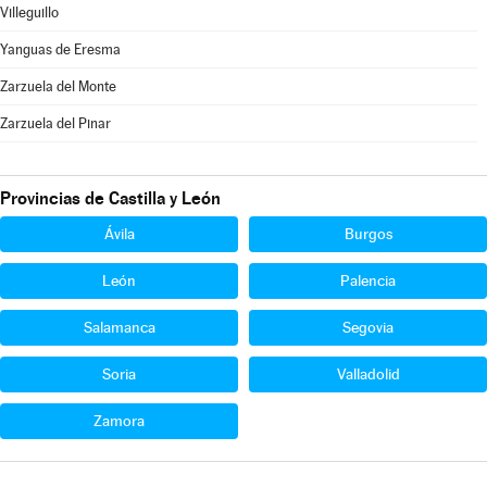
Villeguillo
Yanguas de Eresma
Zarzuela del Monte
Zarzuela del Pinar
Provincias de Castilla y León
Ávila
Burgos
León
Palencia
Salamanca
Segovia
Soria
Valladolid
Zamora