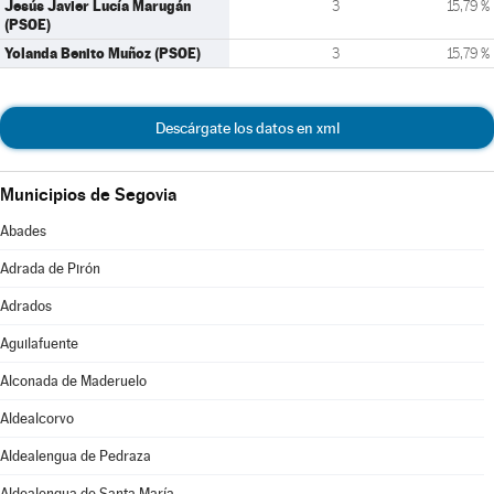
Jesús Javier Lucía Marugán
3
15,79 %
(PSOE)
Yolanda Benito Muñoz (PSOE)
3
15,79 %
Descárgate los datos en xml
Municipios de Segovia
Abades
Adrada de Pirón
Adrados
Aguilafuente
Alconada de Maderuelo
Aldealcorvo
Aldealengua de Pedraza
Aldealengua de Santa María