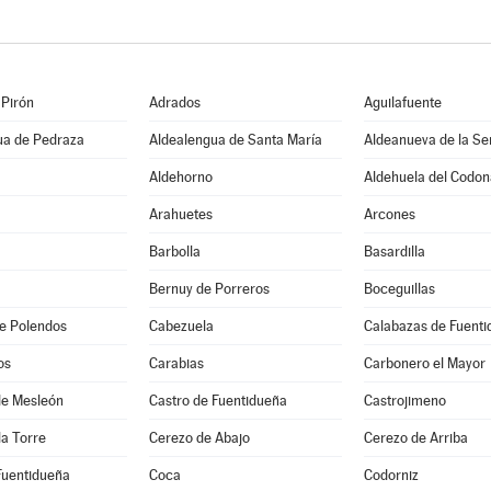
 Pirón
Adrados
Aguilafuente
ua de Pedraza
Aldealengua de Santa María
Aldeanueva de la Se
Aldehorno
Aldehuela del Codon
Arahuetes
Arcones
Barbolla
Basardilla
Bernuy de Porreros
Boceguillas
e Polendos
Cabezuela
Calabazas de Fuent
os
Carabias
Carbonero el Mayor
 de Mesleón
Castro de Fuentidueña
Castrojimeno
la Torre
Cerezo de Abajo
Cerezo de Arriba
Fuentidueña
Coca
Codorniz