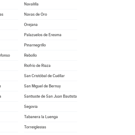
Navalilla
as
Navas de Oro
Orejana
Palazuelos de Eresma
Pinarnegrillo
efonso
Rebollo
Riofrío de Riaza
San Cristóbal de Cuéllar
n
San Miguel de Bernuy
a
Santiuste de San Juan Bautista
Segovia
Tabanera la Luenga
Torreiglesias