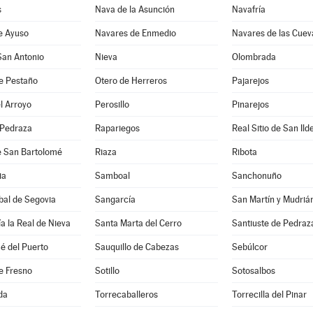
s
Nava de la Asunción
Navafría
e Ayuso
Navares de Enmedio
Navares de las Cuev
San Antonio
Nieva
Olombrada
e Pestaño
Otero de Herreros
Pajarejos
l Arroyo
Perosillo
Pinarejos
 Pedraza
Rapariegos
Real Sitio de San Ild
e San Bartolomé
Riaza
Ribota
ia
Samboal
Sanchonuño
bal de Segovia
Sangarcía
San Martín y Mudriá
a la Real de Nieva
Santa Marta del Cerro
Santiuste de Pedraz
é del Puerto
Sauquillo de Cabezas
Sebúlcor
e Fresno
Sotillo
Sotosalbos
da
Torrecaballeros
Torrecilla del Pinar