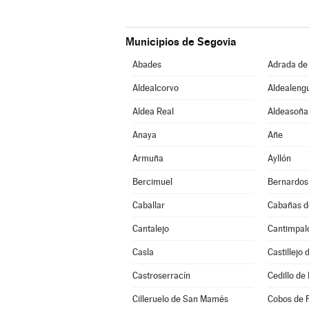
Municipios de Segovia
Abades
Adrada de
Aldealcorvo
Aldealeng
Aldea Real
Aldeasoña
Anaya
Añe
Armuña
Ayllón
Bercimuel
Bernardos
Caballar
Cabañas d
Cantalejo
Cantimpal
Casla
Castillejo
Castroserracín
Cedillo de 
Cilleruelo de San Mamés
Cobos de 