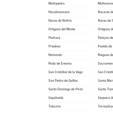
Muñopedro
Muñovero
Navalmanzano
Navares d
Navas de Riofrío
Navas de 
Ortigosa del Monte
Ortigosa d
Pedraza
Pelayos de
Prádena
Puebla de
Remondo
Riaguas d
Roda de Eresma
Sacramen
San Cristóbal de la Vega
San Cristó
San Pedro de Gaíllos
Santa Marí
Santo Domingo de Pirón
Santo Tom
Sepúlveda
Sequera d
Tolocirio
Torreadra