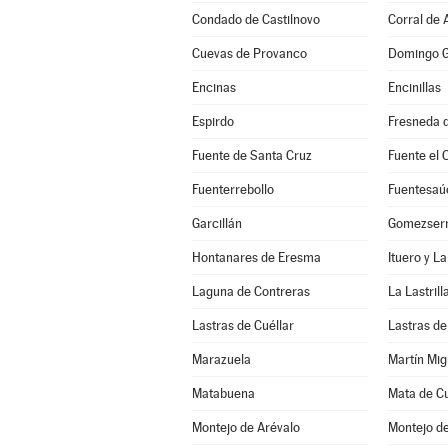
Condado de Castilnovo
Corral de 
Cuevas de Provanco
Domingo G
Encinas
Encinillas
Espirdo
Fresneda d
Fuente de Santa Cruz
Fuente el 
Fuenterrebollo
Fuentesaú
Garcillán
Gomezserr
Hontanares de Eresma
Ituero y L
Laguna de Contreras
La Lastrill
Lastras de Cuéllar
Lastras de
Marazuela
Martín Mig
Matabuena
Mata de Cu
Montejo de Arévalo