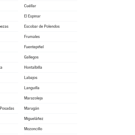
Cuéllar
El Espinar
bezas
Escobar de Polendos
Frumales
Fuentepiñel
Gallegos
ta
Hontalbilla
Labajos
Languilla
Marazoleja
 Posadas
Marugán
Migueláñez
Mozoncillo