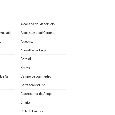
Alconada de Maderuelo
rrezuela
Aldeanueva del Codonal
al
Aldeonte
Arevalillo de Cega
Bercial
Brieva
idueña
Campo de San Pedro
Carrascal del Río
Castroserna de Abajo
Chañe
Collado Hermoso