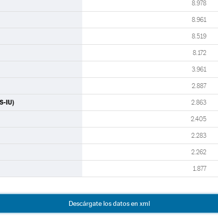
8.978
8.961
8.519
8.172
3.961
2.887
S-IU)
2.863
2.405
2.283
2.262
1.877
Descárgate los datos en xml