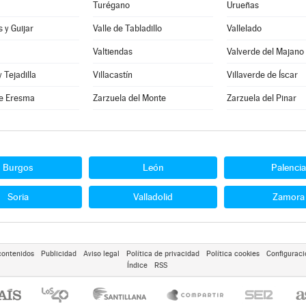
Turégano
Urueñas
 y Guijar
Valle de Tabladillo
Vallelado
Valtiendas
Valverde del Majano
y Tejadilla
Villacastín
Villaverde de Íscar
e Eresma
Zarzuela del Monte
Zarzuela del Pinar
Burgos
León
Palencia
Soria
Valladolid
Zamora
contenidos
Publicidad
Aviso legal
Política de privacidad
Política cookies
Configuraci
Índice
RSS