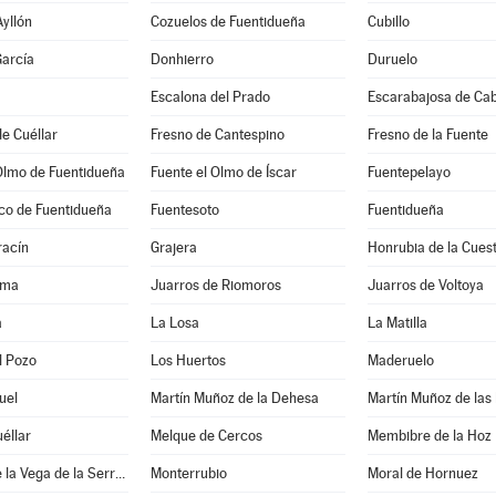
Ayllón
Cozuelos de Fuentidueña
Cubillo
arcía
Donhierro
Duruelo
Escalona del Prado
Escarabajosa de Ca
e Cuéllar
Fresno de Cantespino
Fresno de la Fuente
Olmo de Fuentidueña
Fuente el Olmo de Íscar
Fuentepelayo
co de Fuentidueña
Fuentesoto
Fuentidueña
acín
Grajera
Honrubia de la Cues
ama
Juarros de Riomoros
Juarros de Voltoya
a
La Losa
La Matilla
l Pozo
Los Huertos
Maderuelo
uel
Martín Muñoz de la Dehesa
Martín Muñoz de las
éllar
Melque de Cercos
Membibre de la Hoz
Montejo de la Vega de la Serrezuela
Monterrubio
Moral de Hornuez