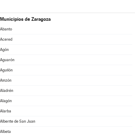
Municipios de Zaragoza
Abanto
Acered
Agón
Aguarón
Aguilón
Ainzón
Aladrén
Alagón
Alarba
Alberite de San Juan
Albeta