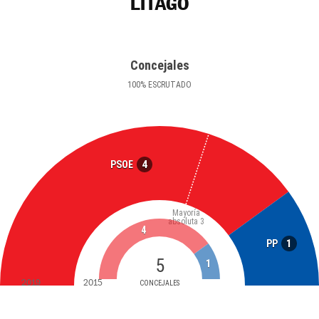
LITAGO
Concejales
100
%
ESCRUTADO
4
PSOE
Mayoría
absoluta
3
4
1
PP
5
1
2019
2015
CONCEJALES