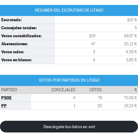
RESUMEN DEL ESCRUTINIO DE LITAGO
Escrutado:
100 %
Concejales totales:
5
Votos contabilizados:
109
69,87 %
Abstenciones:
47
30,13 %
Votos nulos:
5
4,59 %
Votos en blanco:
4
3,85 %
VOTOS POR PARTIDOS EN LITAGO
PARTIDO
CONCEJALES
VOTOS
%
PSOE
4
76
73,08 %
PP
1
20
19,23 %
Descárgate los datos en xml