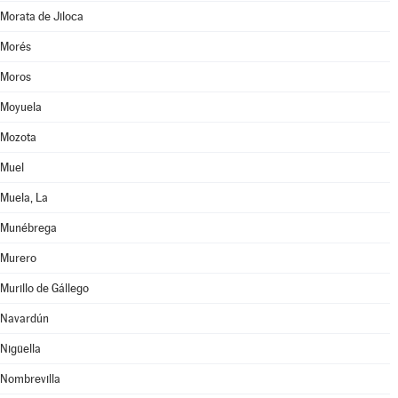
Morata de Jiloca
Morés
Moros
Moyuela
Mozota
Muel
Muela, La
Munébrega
Murero
Murillo de Gállego
Navardún
Nigüella
Nombrevilla