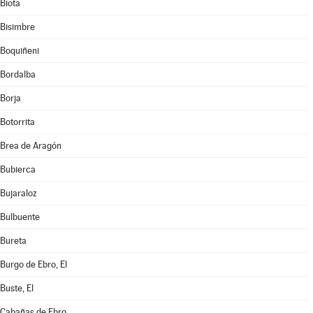
Biota
Bisimbre
Boquiñeni
Bordalba
Borja
Botorrita
Brea de Aragón
Bubierca
Bujaraloz
Bulbuente
Bureta
Burgo de Ebro, El
Buste, El
Cabañas de Ebro