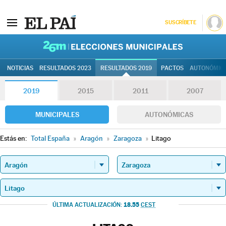
SUSCRÍBETE
26M | Elec
NOTICIAS
RESULTADOS 2023
RESULTADOS 2019
PACTOS
AUTONÓMIC
2019
2015
2011
2007
MUNICIPALES
AUTONÓMICAS
Estás en:
Total España
»
Aragón
»
Zaragoza
»
Litago
18.55
ÚLTIMA ACTUALIZACIÓN:
CEST