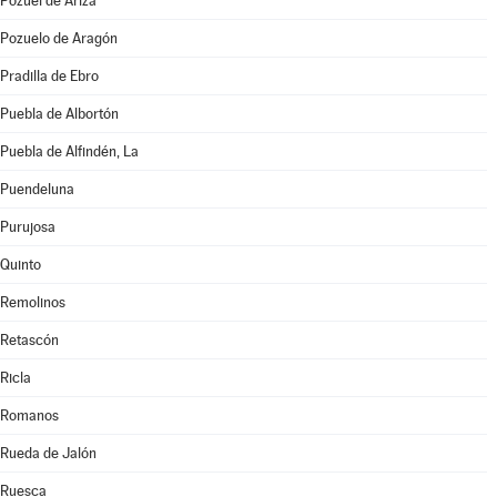
Pozuel de Ariza
Pozuelo de Aragón
Pradilla de Ebro
Puebla de Albortón
Puebla de Alfindén, La
Puendeluna
Purujosa
Quinto
Remolinos
Retascón
Ricla
Romanos
Rueda de Jalón
Ruesca