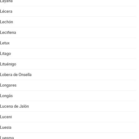
Layana
Lécera
Lechón
Leciñena
Letux
Litago
Lituénigo
Lobera de Onsella
Longares
Longás
Lucena de Jalón
Luceni
Luesia
Luesma