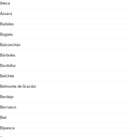
Ateca
Azuara
Badules
Bagüés
Balconchán
Bárboles
Bardallur
Belchite
Belmonte de Gracián
Berdejo
Berrueco
Biel
Bijuesca