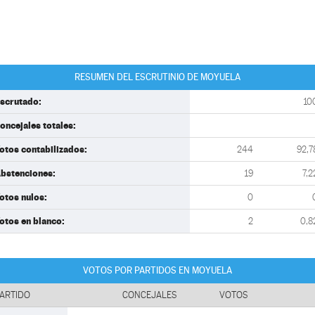
RESUMEN DEL ESCRUTINIO DE MOYUELA
scrutado:
10
oncejales totales:
otos contabilizados:
244
92,7
bstenciones:
19
7,2
otos nulos:
0
otos en blanco:
2
0,8
VOTOS POR PARTIDOS EN MOYUELA
ARTIDO
CONCEJALES
VOTOS