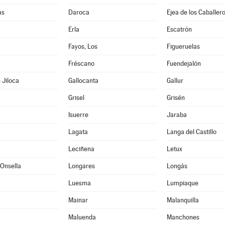
as
Daroca
Ejea de los Caballer
Erla
Escatrón
Fayos, Los
Figueruelas
Fréscano
Fuendejalón
 Jiloca
Gallocanta
Gallur
Grisel
Grisén
Isuerre
Jaraba
Lagata
Langa del Castillo
Leciñena
Letux
Onsella
Longares
Longás
Luesma
Lumpiaque
Mainar
Malanquilla
Maluenda
Manchones