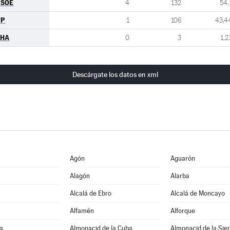
PSOE
4
132
54,
PP
1
106
43,4
CHA
0
3
1,2
Descárgate los datos en xml
Agón
Aguarón
Alagón
Alarba
Alcalá de Ebro
Alcalá de Moncayo
Alfamén
Alforque
a
Almonacid de la Cuba
Almonacid de la Sie