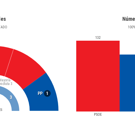
les
Núme
TADO
100
132
Mayoría
bsoluta
3
1
PP
3
ES
PSOE