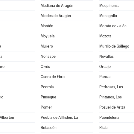
Mediana de Aragón
Mequinenza
Miedes de Aragón
Monegrillo
Montón
Morata de Jalón
Moyuela
Mozota
a
Murero
Murillo de Gállego
la
Nonaspe
Novallas
bro
Olvés
Orcajo
Osera de Ebro
Paniza
Pedrola
Pedrosas, Las
ro
Pinseque
Pintanos, Los
Pomer
Pozuel de Ariza
Albortón
Puebla de Alfindén, La
Puendeluna
Retascón
Ricla