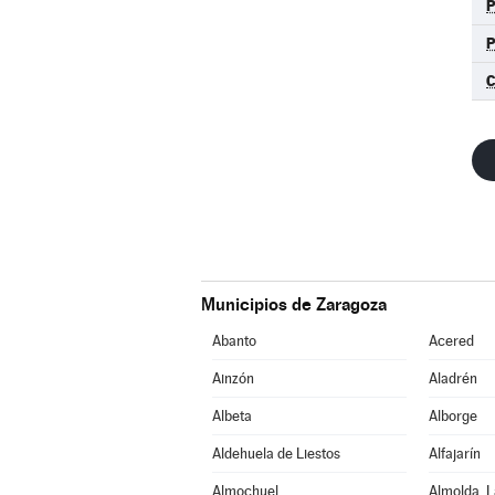
Municipios de Zaragoza
Abanto
Acered
Ainzón
Aladrén
Albeta
Alborge
Aldehuela de Liestos
Alfajarín
Almochuel
Almolda, L