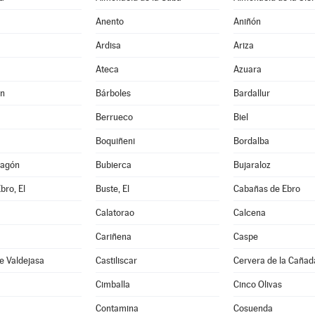
Anento
Aniñón
Ardisa
Ariza
Ateca
Azuara
án
Bárboles
Bardallur
Berrueco
Biel
Boquiñeni
Bordalba
ragón
Bubierca
Bujaraloz
bro, El
Buste, El
Cabañas de Ebro
Calatorao
Calcena
Cariñena
Caspe
e Valdejasa
Castiliscar
Cervera de la Cañad
Cimballa
Cinco Olivas
Contamina
Cosuenda