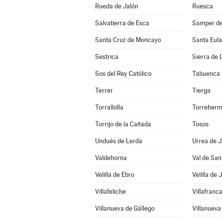
Rueda de Jalón
Ruesca
Salvatierra de Esca
Samper de
Santa Cruz de Moncayo
Santa Eula
Sestrica
Sierra de 
Sos del Rey Católico
Tabuenca
Terrer
Tierga
Torralbilla
Torreher
Torrijo de la Cañada
Tosos
Undués de Lerda
Urrea de J
Valdehorna
Val de San
Velilla de Ebro
Velilla de 
Villafeliche
Villafranc
Villanueva de Gállego
Villanueva