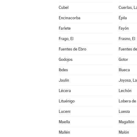
Cubel
Cuerlas, L
Encinacorba
Épila
Farlete
Fayón
Frago, El
Frasno, El
Fuentes de Ebro
Fuentes de
Godojos
Gotor
Ibdes
Illueca
Jaulín
Joyosa, La
Lécera
Lechón
Lituénigo
Lobera de 
Luceni
Luesia
Maella
Magallón
Mallén
Malón