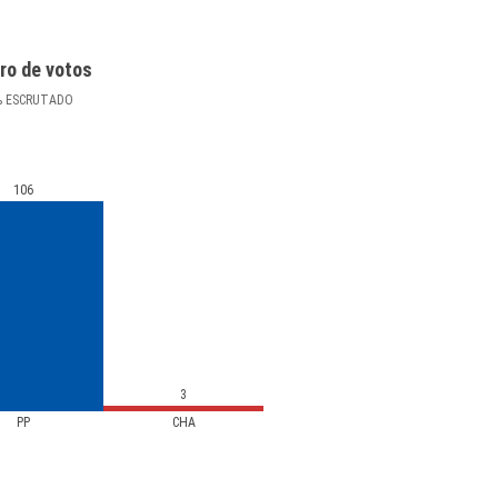
ro de votos
%
ESCRUTADO
106
3
PP
CHA