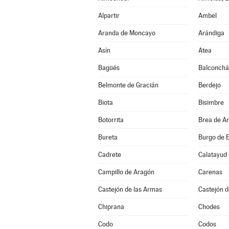
Alpartir
Ambel
Aranda de Moncayo
Arándiga
Asín
Atea
Bagüés
Balconch
Belmonte de Gracián
Berdejo
Biota
Bisimbre
Botorrita
Brea de A
Bureta
Burgo de E
Cadrete
Calatayud
Campillo de Aragón
Carenas
Castejón de las Armas
Castejón d
Chiprana
Chodes
Codo
Codos