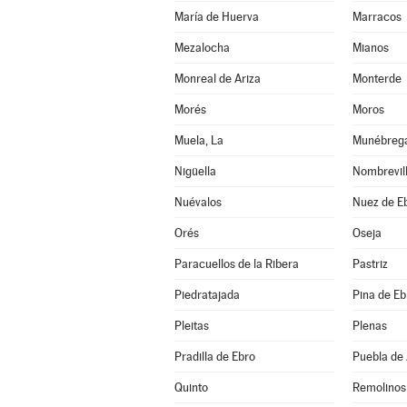
María de Huerva
Marracos
Mezalocha
Mianos
Monreal de Ariza
Monterde
Morés
Moros
Muela, La
Munébreg
Nigüella
Nombrevil
Nuévalos
Nuez de E
Orés
Oseja
Paracuellos de la Ribera
Pastriz
Piedratajada
Pina de Eb
Pleitas
Plenas
Pradilla de Ebro
Puebla de 
Quinto
Remolinos