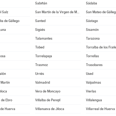
Sabiñán
Sádaba
l Salz
San Martín de la Virgen de Moncayo
San Mateo de Gálleg
lia de Gállego
Santed
Sástago
Luna
Sigüés
Sisamón
Talamantes
Tarazona
Tobed
Torralba de los Frail
mosa
Torrelapaja
Torrellas
Trasmoz
Trasobares
alón
Urriés
Used
 Martín
Valmadrid
Valpalmas
Jiloca
Vera de Moncayo
Vierlas
a de Ebro
Villalba de Perejil
Villalengua
 de Huerva
Villanueva de Jiloca
Villarreal de Huerva