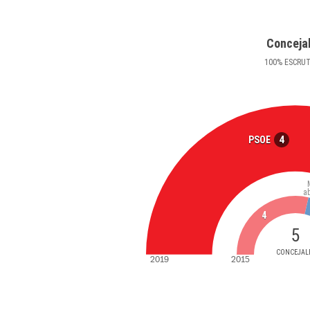
Conceja
100
%
ESCRU
4
PSOE
a
4
5
CONCEJAL
2019
2015