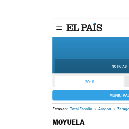
NOTICIAS
2019
MUNICIPA
Estás en:
Total España
»
Aragón
»
Zarag
MOYUELA