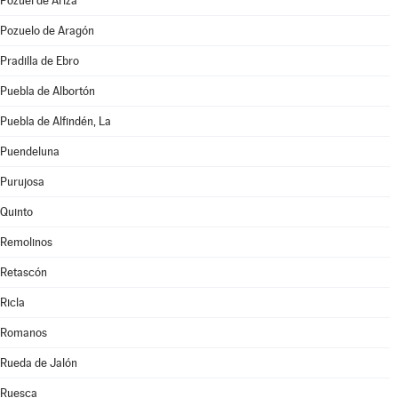
Pozuel de Ariza
Pozuelo de Aragón
Pradilla de Ebro
Puebla de Albortón
Puebla de Alfindén, La
Puendeluna
Purujosa
Quinto
Remolinos
Retascón
Ricla
Romanos
Rueda de Jalón
Ruesca