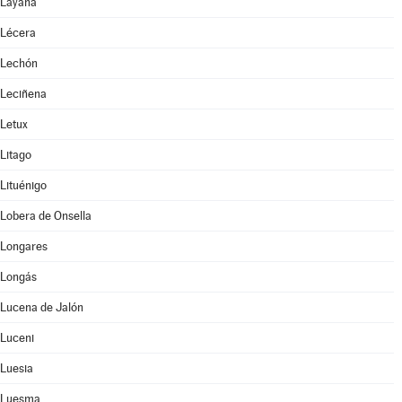
Layana
Lécera
Lechón
Leciñena
Letux
Litago
Lituénigo
Lobera de Onsella
Longares
Longás
Lucena de Jalón
Luceni
Luesia
Luesma