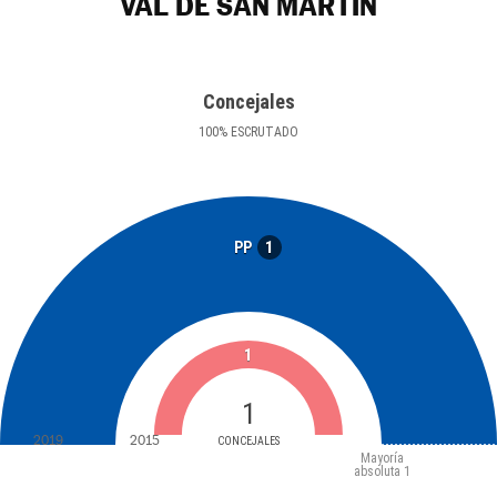
VAL DE SAN MARTÍN
Concejales
100
%
ESCRUTADO
1
PP
1
1
2019
2015
CONCEJALES
Mayoría
absoluta
1