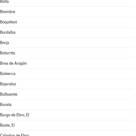
Biota
Bisimbre
Boquiñeni
Bordalba
Borja
Botorrita
Brea de Aragón
Bubierca
Bujaraloz
Bulbuente
Bureta
Burgo de Ebro, El
Buste, El
Cabañas de Ebro