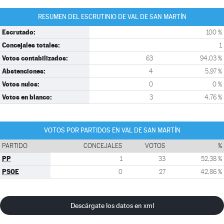
RESUMEN DEL ESCRUTINIO DE VAL DE SAN MARTÍN
Escrutado:
100 %
Concejales totales:
1
Votos contabilizados:
63
94,03 %
Abstenciones:
4
5,97 %
Votos nulos:
0
0 %
Votos en blanco:
3
4,76 %
VOTOS POR PARTIDOS EN VAL DE SAN MARTÍN
PARTIDO
CONCEJALES
VOTOS
%
PP
1
33
52,38 %
PSOE
0
27
42,86 %
Descárgate los datos en xml