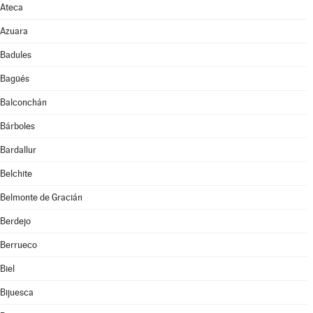
Ateca
Azuara
Badules
Bagüés
Balconchán
Bárboles
Bardallur
Belchite
Belmonte de Gracián
Berdejo
Berrueco
Biel
Bijuesca