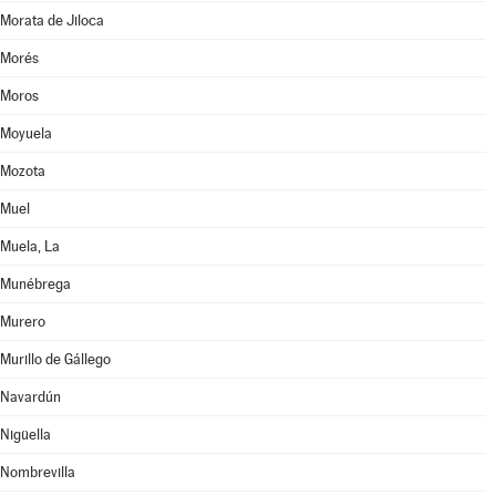
Morata de Jiloca
Morés
Moros
Moyuela
Mozota
Muel
Muela, La
Munébrega
Murero
Murillo de Gállego
Navardún
Nigüella
Nombrevilla