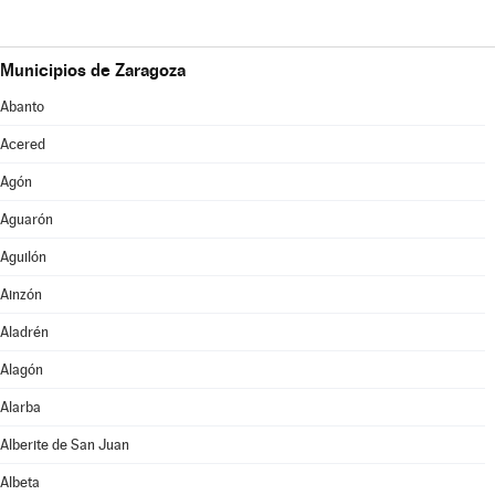
Municipios de Zaragoza
Abanto
Acered
Agón
Aguarón
Aguilón
Ainzón
Aladrén
Alagón
Alarba
Alberite de San Juan
Albeta