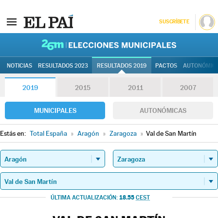
SUSCRÍBETE
26M | Elec
NOTICIAS
RESULTADOS 2023
RESULTADOS 2019
PACTOS
AUTONÓMIC
2019
2015
2011
2007
MUNICIPALES
AUTONÓMICAS
Estás en:
Total España
»
Aragón
»
Zaragoza
»
Val de San Martín
18.55
ÚLTIMA ACTUALIZACIÓN:
CEST