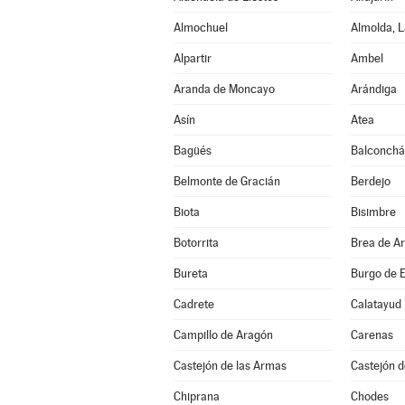
Almochuel
Almolda, L
Alpartir
Ambel
Aranda de Moncayo
Arándiga
Asín
Atea
Bagüés
Balconch
Belmonte de Gracián
Berdejo
Biota
Bisimbre
Botorrita
Brea de A
Bureta
Burgo de E
Cadrete
Calatayud
Campillo de Aragón
Carenas
Castejón de las Armas
Castejón d
Chiprana
Chodes