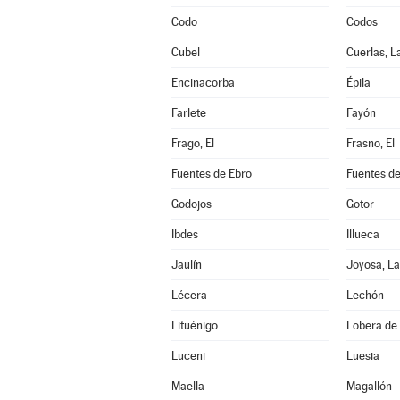
Codo
Codos
Cubel
Cuerlas, L
Encinacorba
Épila
Farlete
Fayón
Frago, El
Frasno, El
Fuentes de Ebro
Fuentes de
Godojos
Gotor
Ibdes
Illueca
Jaulín
Joyosa, La
Lécera
Lechón
Lituénigo
Lobera de 
Luceni
Luesia
Maella
Magallón