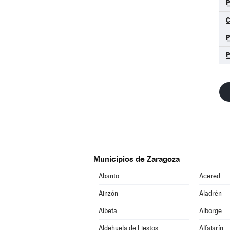
Municipios de Zaragoza
Abanto
Acered
Ainzón
Aladrén
Albeta
Alborge
Aldehuela de Liestos
Alfajarín