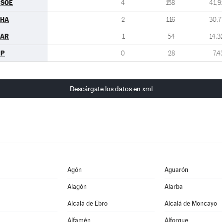
PSOE
4
158
41,9
CHA
2
116
30,7
PAR
1
54
14,3
PP
0
28
7,4
Descárgate los datos en xml
Agón
Aguarón
Alagón
Alarba
Alcalá de Ebro
Alcalá de Moncayo
Alfamén
Alforque