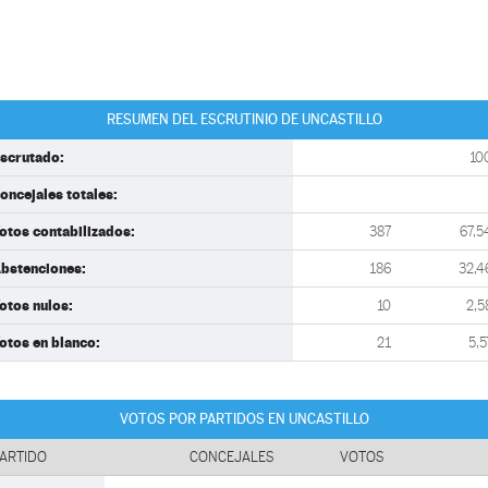
RESUMEN DEL ESCRUTINIO DE UNCASTILLO
scrutado:
10
oncejales totales:
otos contabilizados:
387
67,5
bstenciones:
186
32,4
otos nulos:
10
2,5
otos en blanco:
21
5,5
VOTOS POR PARTIDOS EN UNCASTILLO
ARTIDO
CONCEJALES
VOTOS