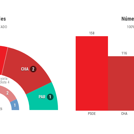
les
Núme
TADO
100
158
116
2
CHA
yoría
oluta
4
2
1
PAR
1
ES
PSOE
CHA