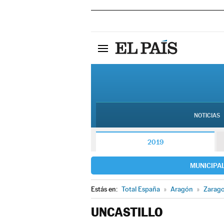
NOTICIAS
2019
MUNICIPA
Estás en:
Total España
»
Aragón
»
Zarag
UNCASTILLO