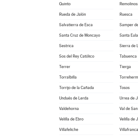
Quinto
Remolinos
Rueda de Jalón
Ruesca
Salvatierra de Esca
Samper de
Santa Cruz de Moncayo
Santa Eula
Sestrica
Sierra de 
Sos del Rey Católico
Tabuenca
Terrer
Tierga
Torralbilla
Torreher
Torrijo de la Cañada
Tosos
Undués de Lerda
Urrea de J
Valdehorna
Val de San
Velilla de Ebro
Velilla de 
Villafeliche
Villafranc