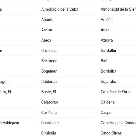
a
Almonacid de la Cuba
Almonacid de la Sie
Anento
Aniñón
Ardisa
Ariza
Ateca
Azuara
án
Bárboles
Bardallur
Berrueco
Biel
Boquiñeni
Bordalba
ragón
Bubierca
Bujaraloz
bro, El
Buste, El
Cabañas de Ebro
Calatorao
Calcena
Cariñena
Caspe
e Valdejasa
Castiliscar
Cervera de la Cañad
Cimballa
Cinco Olivas