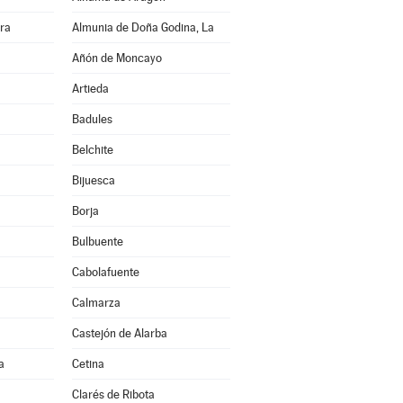
rra
Almunia de Doña Godina, La
Añón de Moncayo
Artieda
Badules
Belchite
Bijuesca
Borja
Bulbuente
Cabolafuente
Calmarza
Castejón de Alarba
a
Cetina
Clarés de Ribota