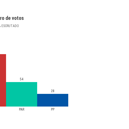
ro de votos
%
ESCRUTADO
54
28
PAR
PP