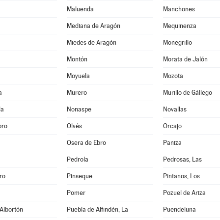
Maluenda
Manchones
Mediana de Aragón
Mequinenza
Miedes de Aragón
Monegrillo
Montón
Morata de Jalón
Moyuela
Mozota
a
Murero
Murillo de Gállego
la
Nonaspe
Novallas
bro
Olvés
Orcajo
Osera de Ebro
Paniza
Pedrola
Pedrosas, Las
ro
Pinseque
Pintanos, Los
Pomer
Pozuel de Ariza
Albortón
Puebla de Alfindén, La
Puendeluna