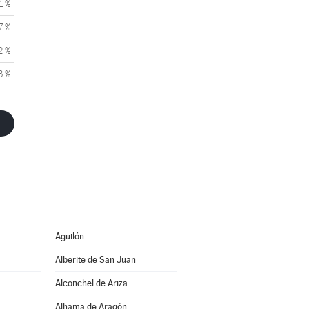
1 %
7 %
2 %
3 %
Aguilón
Alberite de San Juan
Alconchel de Ariza
Alhama de Aragón