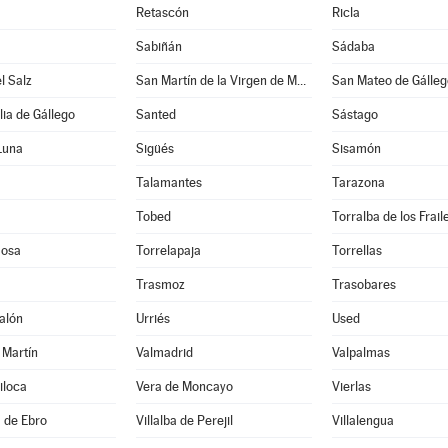
Retascón
Ricla
Sabiñán
Sádaba
l Salz
San Martín de la Virgen de Moncayo
San Mateo de Gálleg
lia de Gállego
Santed
Sástago
Luna
Sigüés
Sisamón
Talamantes
Tarazona
Tobed
Torralba de los Frail
mosa
Torrelapaja
Torrellas
Trasmoz
Trasobares
alón
Urriés
Used
 Martín
Valmadrid
Valpalmas
Jiloca
Vera de Moncayo
Vierlas
a de Ebro
Villalba de Perejil
Villalengua