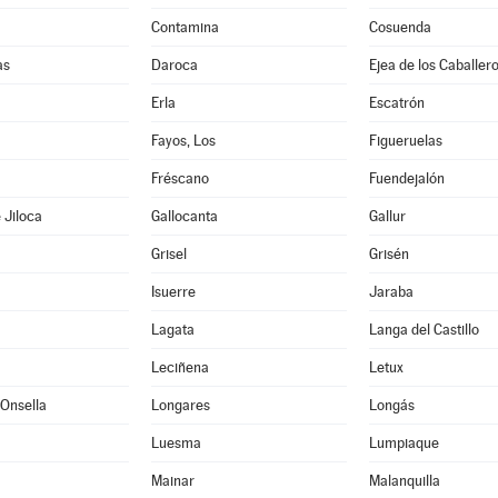
Contamina
Cosuenda
as
Daroca
Ejea de los Caballer
Erla
Escatrón
Fayos, Los
Figueruelas
Fréscano
Fuendejalón
 Jiloca
Gallocanta
Gallur
Grisel
Grisén
Isuerre
Jaraba
Lagata
Langa del Castillo
Leciñena
Letux
Onsella
Longares
Longás
Luesma
Lumpiaque
Mainar
Malanquilla