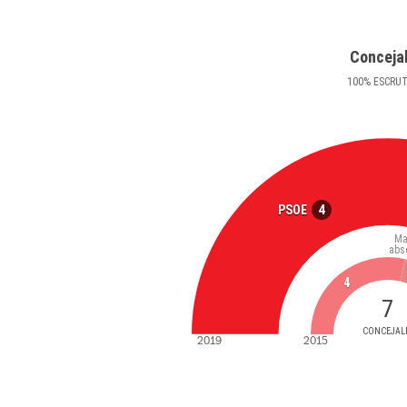
Conceja
100
%
ESCRU
4
PSOE
Ma
abs
4
7
CONCEJAL
2019
2015