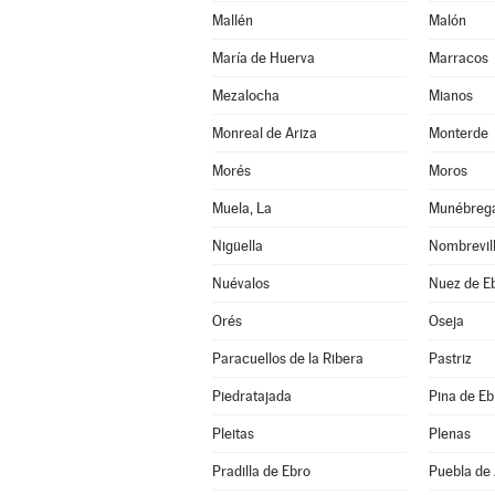
Mallén
Malón
María de Huerva
Marracos
Mezalocha
Mianos
Monreal de Ariza
Monterde
Morés
Moros
Muela, La
Munébreg
Nigüella
Nombrevil
Nuévalos
Nuez de E
Orés
Oseja
Paracuellos de la Ribera
Pastriz
Piedratajada
Pina de Eb
Pleitas
Plenas
Pradilla de Ebro
Puebla de 