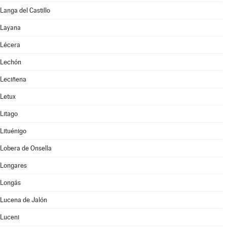
Langa del Castillo
Layana
Lécera
Lechón
Leciñena
Letux
Litago
Lituénigo
Lobera de Onsella
Longares
Longás
Lucena de Jalón
Luceni