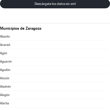
Descárgate los datos en xml
Municipios de Zaragoza
Abanto
Acered
Agón
Aguarón
Aguilón
Ainzón
Aladrén
Alagón
Alarba