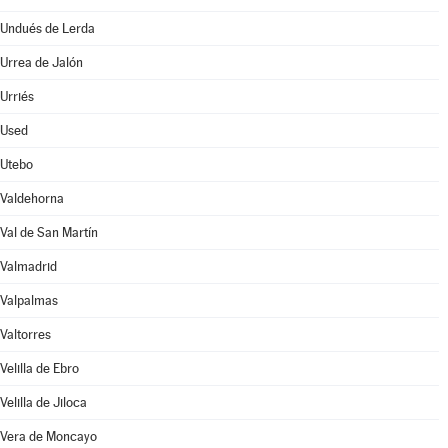
Undués de Lerda
Urrea de Jalón
Urriés
Used
Utebo
Valdehorna
Val de San Martín
Valmadrid
Valpalmas
Valtorres
Velilla de Ebro
Velilla de Jiloca
Vera de Moncayo