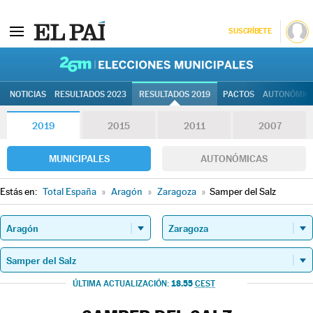
SUSCRÍBETE
26M | Elec
NOTICIAS
RESULTADOS 2023
RESULTADOS 2019
PACTOS
AUTONÓMIC
2019
2015
2011
2007
MUNICIPALES
AUTONÓMICAS
Estás en:
Total España
»
Aragón
»
Zaragoza
»
Samper del Salz
18.55
ÚLTIMA ACTUALIZACIÓN:
CEST