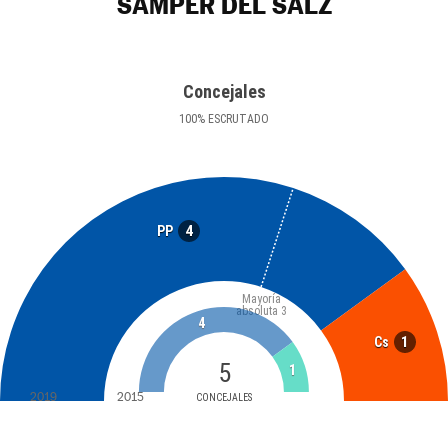
SAMPER DEL SALZ
Concejales
100
%
ESCRUTADO
4
PP
Mayoría
absoluta
3
4
1
Cs
5
1
2019
2015
CONCEJALES