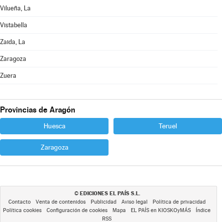
Vilueña, La
Vistabella
Zaida, La
Zaragoza
Zuera
Provincias de Aragón
Huesca
Teruel
Zaragoza
EDICIONES EL PAÍS S.L.
©
Contacto
Venta de contenidos
Publicidad
Aviso legal
Política de privacidad
Política cookies
Configuración de cookies
Mapa
EL PAÍS en KIOSKOyMÁS
Índice
RSS