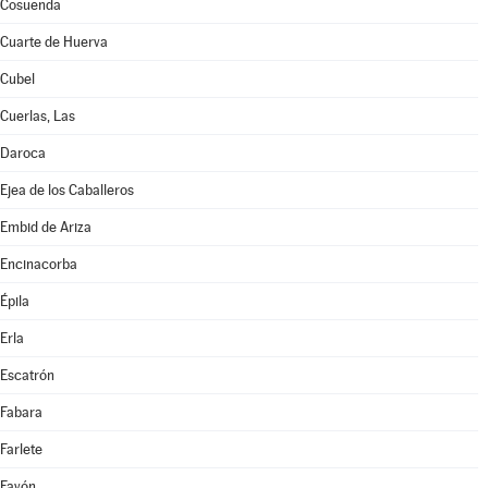
Cosuenda
Cuarte de Huerva
Cubel
Cuerlas, Las
Daroca
Ejea de los Caballeros
Embid de Ariza
Encinacorba
Épila
Erla
Escatrón
Fabara
Farlete
Fayón