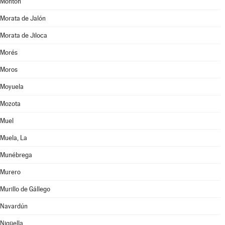
Montón
Morata de Jalón
Morata de Jiloca
Morés
Moros
Moyuela
Mozota
Muel
Muela, La
Munébrega
Murero
Murillo de Gállego
Navardún
Nigüella