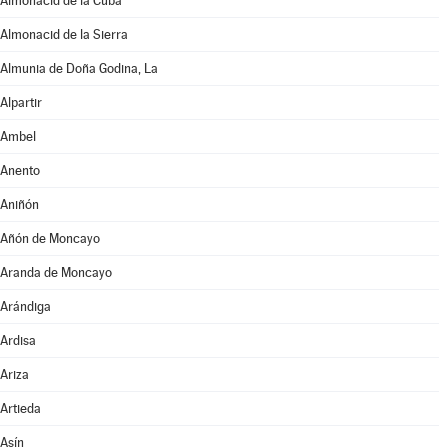
Almonacid de la Cuba
Almonacid de la Sierra
Almunia de Doña Godina, La
Alpartir
Ambel
Anento
Aniñón
Añón de Moncayo
Aranda de Moncayo
Arándiga
Ardisa
Ariza
Artieda
Asín