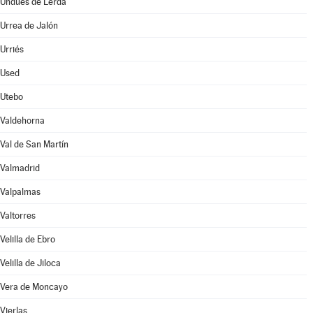
Undués de Lerda
Urrea de Jalón
Urriés
Used
Utebo
Valdehorna
Val de San Martín
Valmadrid
Valpalmas
Valtorres
Velilla de Ebro
Velilla de Jiloca
Vera de Moncayo
Vierlas