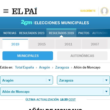
SUSCRÍBETE
26M | Elec
NOTICIAS
RESULTADOS 2023
RESULTADOS 2019
PACTOS
AUTONÓMIC
2019
2015
2011
2007
MUNICIPALES
AUTONÓMICAS
Estás en:
Total España
»
Aragón
»
Zaragoza
»
Añón de Moncayo
18.55
ÚLTIMA ACTUALIZACIÓN:
CEST