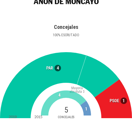
AÑÓN DE MONCAYO
Concejales
100
%
ESCRUTADO
4
PAR
Mayoría
absoluta
3
4
1
PSOE
5
1
2019
2015
CONCEJALES