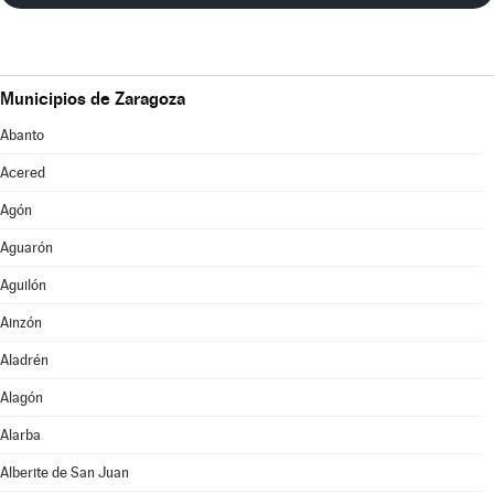
Municipios de Zaragoza
Abanto
Acered
Agón
Aguarón
Aguilón
Ainzón
Aladrén
Alagón
Alarba
Alberite de San Juan