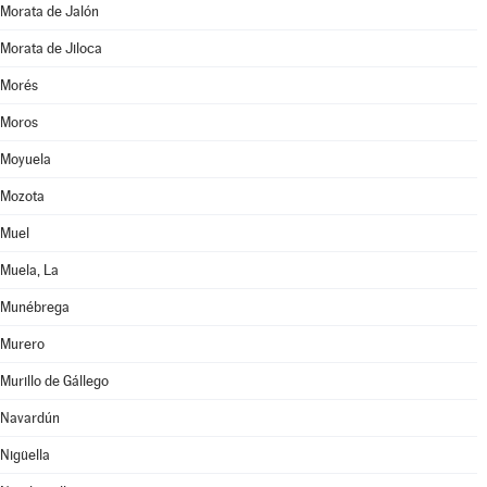
Morata de Jalón
Morata de Jiloca
Morés
Moros
Moyuela
Mozota
Muel
Muela, La
Munébrega
Murero
Murillo de Gállego
Navardún
Nigüella