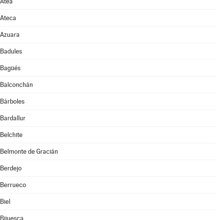
Atea
Ateca
Azuara
Badules
Bagüés
Balconchán
Bárboles
Bardallur
Belchite
Belmonte de Gracián
Berdejo
Berrueco
Biel
Bijuesca