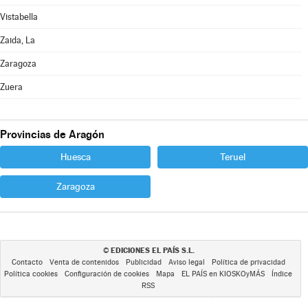
Vistabella
Zaida, La
Zaragoza
Zuera
Provincias de Aragón
Huesca
Teruel
Zaragoza
EDICIONES EL PAÍS S.L.
©
Contacto
Venta de contenidos
Publicidad
Aviso legal
Política de privacidad
Política cookies
Configuración de cookies
Mapa
EL PAÍS en KIOSKOyMÁS
Índice
RSS