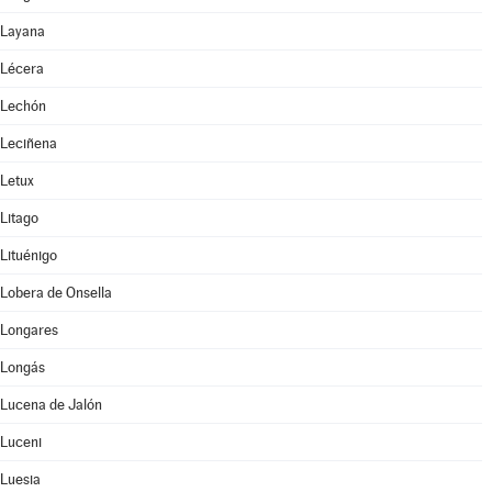
Layana
Lécera
Lechón
Leciñena
Letux
Litago
Lituénigo
Lobera de Onsella
Longares
Longás
Lucena de Jalón
Luceni
Luesia