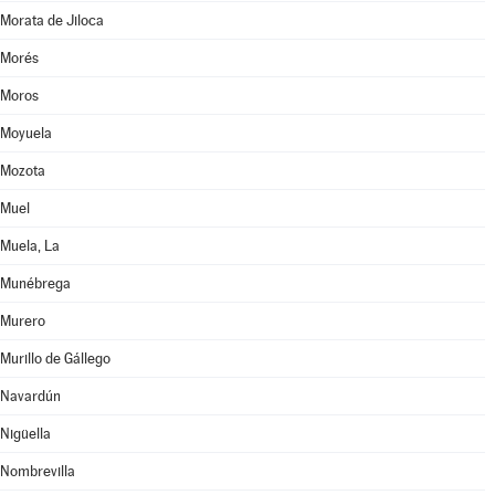
Morata de Jiloca
Morés
Moros
Moyuela
Mozota
Muel
Muela, La
Munébrega
Murero
Murillo de Gállego
Navardún
Nigüella
Nombrevilla