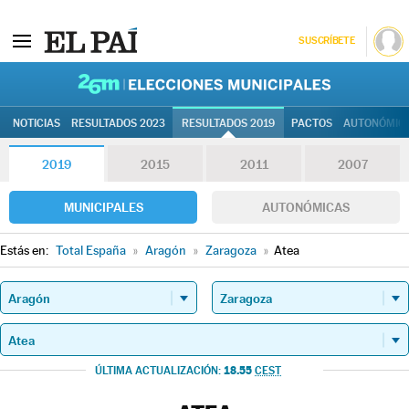
SUSCRÍBETE
26M | Elec
NOTICIAS
RESULTADOS 2023
RESULTADOS 2019
PACTOS
AUTONÓMIC
2019
2015
2011
2007
MUNICIPALES
AUTONÓMICAS
Estás en:
Total España
»
Aragón
»
Zaragoza
»
Atea
18.55
ÚLTIMA ACTUALIZACIÓN:
CEST