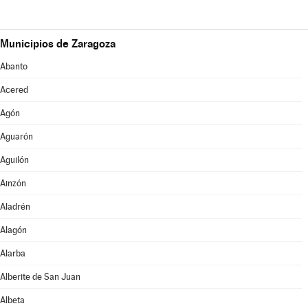
Municipios de Zaragoza
Abanto
Acered
Agón
Aguarón
Aguilón
Ainzón
Aladrén
Alagón
Alarba
Alberite de San Juan
Albeta