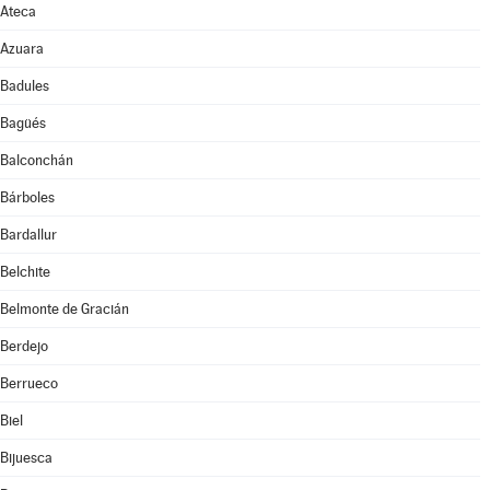
Ateca
Azuara
Badules
Bagüés
Balconchán
Bárboles
Bardallur
Belchite
Belmonte de Gracián
Berdejo
Berrueco
Biel
Bijuesca