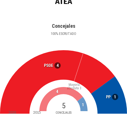
ATEA
Concejales
100
%
ESCRUTADO
4
PSOE
Mayoría
absoluta
3
4
1
PP
5
1
2019
2015
CONCEJALES