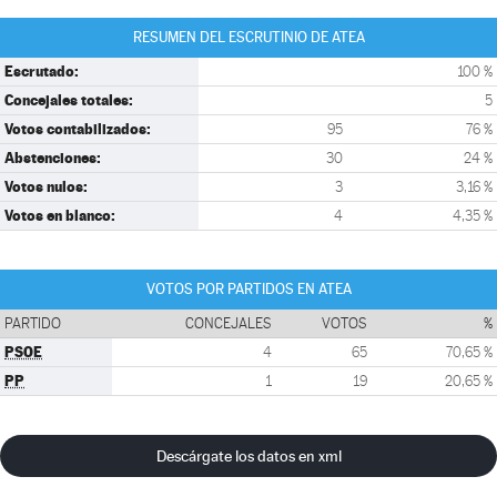
RESUMEN DEL ESCRUTINIO DE ATEA
Escrutado:
100 %
Concejales totales:
5
Votos contabilizados:
95
76 %
Abstenciones:
30
24 %
Votos nulos:
3
3,16 %
Votos en blanco:
4
4,35 %
VOTOS POR PARTIDOS EN ATEA
PARTIDO
CONCEJALES
VOTOS
%
PSOE
4
65
70,65 %
PP
1
19
20,65 %
Descárgate los datos en xml