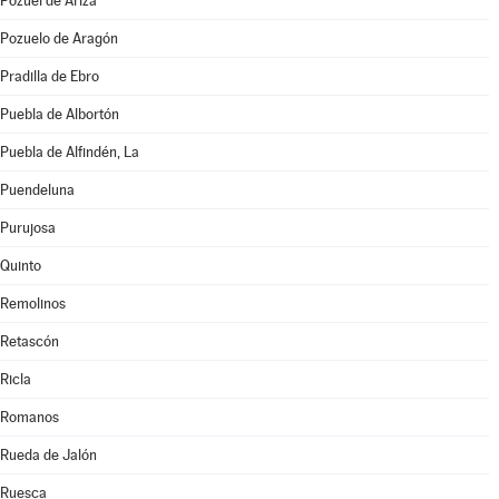
Pozuel de Ariza
Pozuelo de Aragón
Pradilla de Ebro
Puebla de Albortón
Puebla de Alfindén, La
Puendeluna
Purujosa
Quinto
Remolinos
Retascón
Ricla
Romanos
Rueda de Jalón
Ruesca