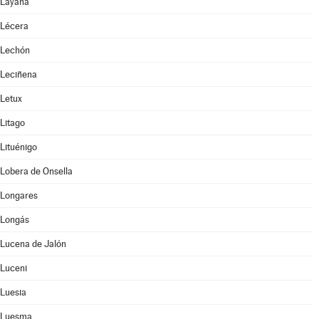
Layana
Lécera
Lechón
Leciñena
Letux
Litago
Lituénigo
Lobera de Onsella
Longares
Longás
Lucena de Jalón
Luceni
Luesia
Luesma