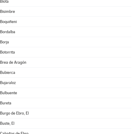
Biota
Bisimbre
Boquiñeni
Bordalba
Borja
Botorrita
Brea de Aragón
Bubierca
Bujaraloz
Bulbuente
Bureta
Burgo de Ebro, El
Buste, El
Cabañas de Ebro