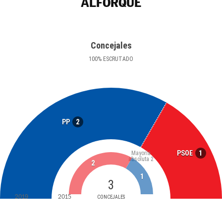
ALFORQUE
Concejales
100
%
ESCRUTADO
2
PP
1
PSOE
Mayoría
absoluta
2
2
1
3
2019
2015
CONCEJALES