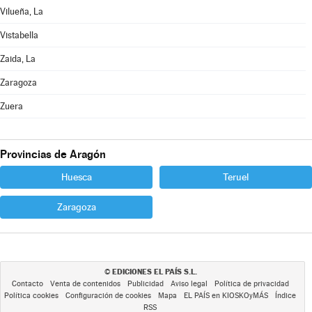
Vilueña, La
Vistabella
Zaida, La
Zaragoza
Zuera
Provincias de Aragón
Huesca
Teruel
Zaragoza
EDICIONES EL PAÍS S.L.
©
Contacto
Venta de contenidos
Publicidad
Aviso legal
Política de privacidad
Política cookies
Configuración de cookies
Mapa
EL PAÍS en KIOSKOyMÁS
Índice
RSS