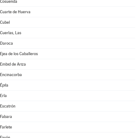
Cosuenda
Cuarte de Huerva
Cubel
Cuerlas, Las
Daroca
Ejea de los Caballeros
Embid de Ariza
Encinacorba
Épila
Erla
Escatrón
Fabara
Farlete
Fayón