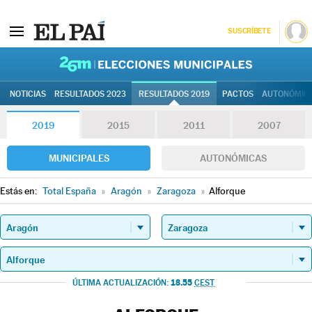
SUSCRÍBETE
26M | Elec
NOTICIAS
RESULTADOS 2023
RESULTADOS 2019
PACTOS
AUTONÓMIC
2019
2015
2011
2007
MUNICIPALES
AUTONÓMICAS
Estás en:
Total España
»
Aragón
»
Zaragoza
»
Alforque
18.55
ÚLTIMA ACTUALIZACIÓN:
CEST