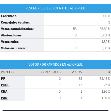
RESUMEN DEL ESCRUTINIO DE ALFORQUE
Escrutado:
100 %
Concejales totales:
3
Votos contabilizados:
53
86,89 %
Abstenciones:
8
13,11 %
Votos nulos:
1
1,89 %
Votos en blanco:
2
3,85 %
VOTOS POR PARTIDOS EN ALFORQUE
PARTIDO
CONCEJALES
VOTOS
%
PP
2
33
63,46 %
PSOE
1
13
25 %
CHA
0
1
1,92 %
PAR
0
1
1,92 %