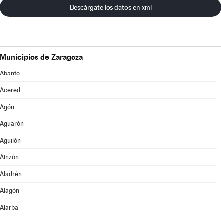
Descárgate los datos en xml
Municipios de Zaragoza
Abanto
Acered
Agón
Aguarón
Aguilón
Ainzón
Aladrén
Alagón
Alarba