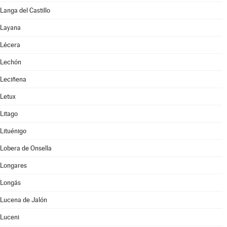
Langa del Castillo
Layana
Lécera
Lechón
Leciñena
Letux
Litago
Lituénigo
Lobera de Onsella
Longares
Longás
Lucena de Jalón
Luceni