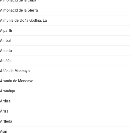
Almonacid de la Cuba
Almonacid de la Sierra
Almunia de Doña Godina, La
Alpartir
Ambel
Anento
Aniñón
Añón de Moncayo
Aranda de Moncayo
Arándiga
Ardisa
Ariza
Artieda
Asín