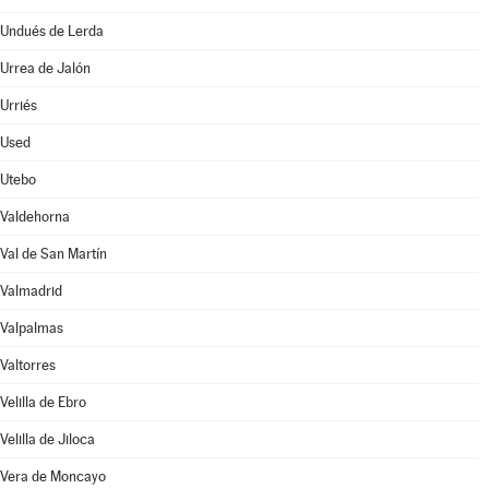
Undués de Lerda
Urrea de Jalón
Urriés
Used
Utebo
Valdehorna
Val de San Martín
Valmadrid
Valpalmas
Valtorres
Velilla de Ebro
Velilla de Jiloca
Vera de Moncayo