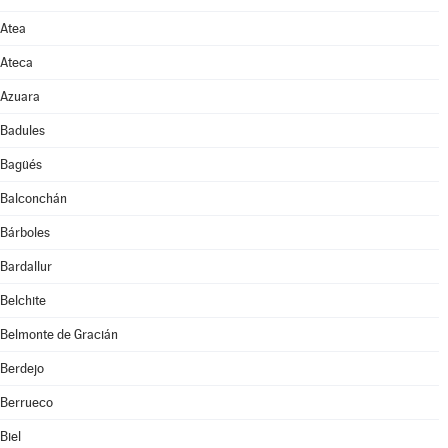
Atea
Ateca
Azuara
Badules
Bagüés
Balconchán
Bárboles
Bardallur
Belchite
Belmonte de Gracián
Berdejo
Berrueco
Biel