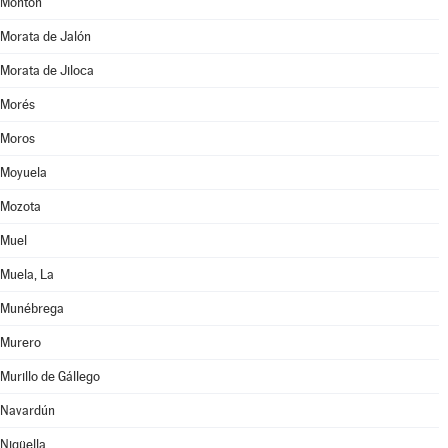
Montón
Morata de Jalón
Morata de Jiloca
Morés
Moros
Moyuela
Mozota
Muel
Muela, La
Munébrega
Murero
Murillo de Gállego
Navardún
Nigüella