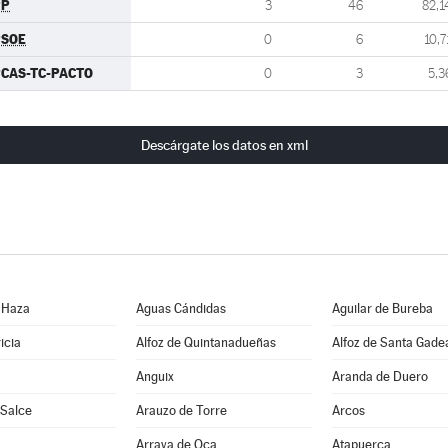
PP
3
46
82,1
PSOE
0
6
10,7
CAS-TC-PACTO
0
3
5,3
Descárgate los datos en xml
 Haza
Aguas Cándidas
Aguilar de Bureba
icia
Alfoz de Quintanadueñas
Alfoz de Santa Gade
Anguix
Aranda de Duero
 Salce
Arauzo de Torre
Arcos
Arraya de Oca
Atapuerca