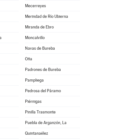
Mecerreyes
Merindad de Río Ubierna
Miranda de Ebro
a
Moncalvillo
Navas de Bureba
Oña
Padrones de Bureba
Pampliega
Pedrosa del Páramo
Piérnigas
Pinilla Trasmonte
Puebla de Arganzón, La
Quintanaélez