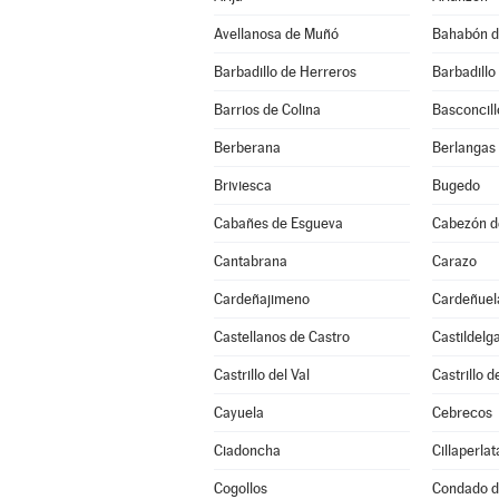
Avellanosa de Muñó
Bahabón d
Barbadillo de Herreros
Barbadillo
Barrios de Colina
Basconcill
Berberana
Berlangas
Briviesca
Bugedo
Cabañes de Esgueva
Cabezón de
Cantabrana
Carazo
Cardeñajimeno
Cardeñuel
Castellanos de Castro
Castildelg
Castrillo del Val
Castrillo 
Cayuela
Cebrecos
Ciadoncha
Cillaperlat
Cogollos
Condado d