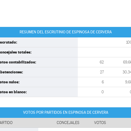
RESUMEN DEL ESCRUTINIO DE ESPINOSA DE CERVERA
scrutado:
10
oncejales totales:
otos contabilizados:
62
69,6
bstenciones:
27
30,3
otos nulos:
6
9,6
otos en blanco:
0
VOTOS POR PARTIDOS EN ESPINOSA DE CERVERA
ARTIDO
CONCEJALES
VOTOS