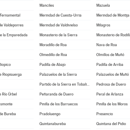
Manciles
Mazuela
 Fernamental
Merindad de Cuesta-Urria
Merindad de Montija
de Valdeporres
Merindad de Valdivielso
Milagros
e la Emparedada
Monasterio de la Sierra
Monasterio de Rodill
Moradillo de Roa
Nava de Roa
Olmedillo de Roa
Olmillos de Muñó
Riopico
Padilla de Abajo
Padilla de Arriba
e Riopisuerga
Palazuelos de la Sierra
Palazuelos de Muñó
Partido de la Sierra en Tobalina
Pedrosa de Duero
 Río Úrbel
Peñaranda de Duero
Peral de Arlanza
asmonte
Pinilla de los Barruecos
Pinilla de los Moros
de Bureba
Pradoluengo
Presencio
Quintanabureba
Quintana del Pidio