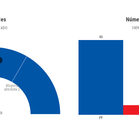
les
Núme
TADO
100
46
3
Mayoría
absoluta
2
ES
PP