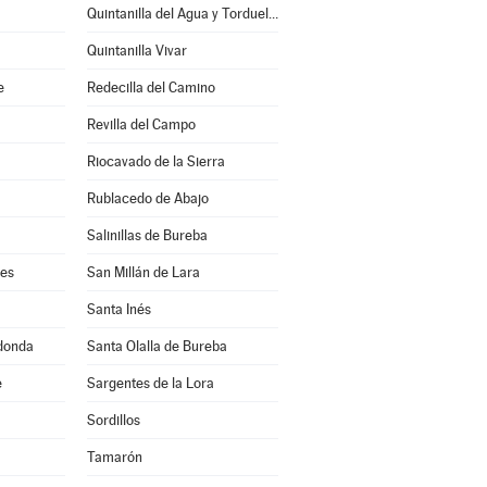
Quintanilla del Agua y Tordueles
Quintanilla Vivar
e
Redecilla del Camino
Revilla del Campo
Riocavado de la Sierra
Rublacedo de Abajo
Salinillas de Bureba
les
San Millán de Lara
Santa Inés
edonda
Santa Olalla de Bureba
e
Sargentes de la Lora
Sordillos
Tamarón