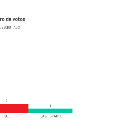
ro de votos
%
ESCRUTADO
6
3
PSOE
PCAS-TC-PACTO