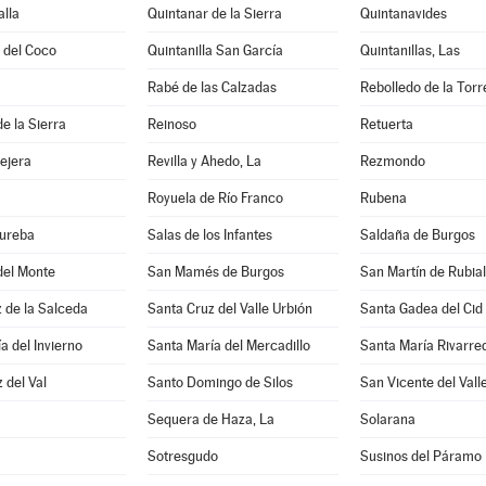
lla
Quintanar de la Sierra
Quintanavides
a del Coco
Quintanilla San García
Quintanillas, Las
Rabé de las Calzadas
Rebolledo de la Torr
e la Sierra
Reinoso
Retuerta
lejera
Revilla y Ahedo, La
Rezmondo
Royuela de Río Franco
Rubena
Bureba
Salas de los Infantes
Saldaña de Burgos
del Monte
San Mamés de Burgos
San Martín de Rubia
 de la Salceda
Santa Cruz del Valle Urbión
Santa Gadea del Cid
a del Invierno
Santa María del Mercadillo
Santa María Rivarr
 del Val
Santo Domingo de Silos
San Vicente del Vall
Sequera de Haza, La
Solarana
Sotresgudo
Susinos del Páramo