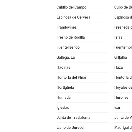
Cubillo del Campo
Cubo de B
Espinosa de Cervera
Espinosa 
Frandovínez
Fresneda d
Fresno de Rodilla
Frías
Fuentelisendo
Fuentemol
Gallega, La
Grijalba
Hacinas
Haza
Hontoria del Pinar
Hontoria 
Hortigüela
Hoyales d
Humada
Hurones
Iglesias
Isar
Junta de Traslaloma
Junta de V
Llano de Bureba
Madrigal d