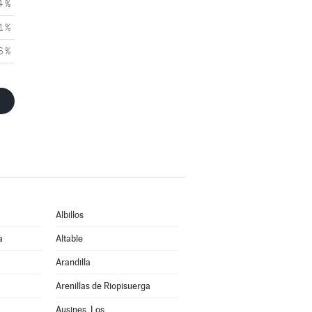
4 %
1 %
6 %
Albillos
a
Altable
Arandilla
Arenillas de Riopisuerga
Ausines, Los