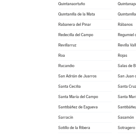
Quintanaortuño
Quintanapa
Quintanilla de la Mata
Quintanill
Rabanera del Pinar
Rábanos
Redecilla del Campo
Regumiel d
Revillarruz
Revilla Val
Roa
Rojas
Rucandio
Salas de 
San Adrián de Juarros
San Juan 
Santa Cecilia
Santa Cruz
Santa María del Campo
Santa Marí
Santibáñez de Esgueva
Santibáñez
Sarracín
Sasamón
Sotillo de la Ribera
Sotragero