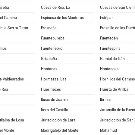
ureba
Cueva de Roa, La
Cuevas de San Clem
del Camino
Espinosa de los Monteros
Estépar
e la Sierra Tirón
Fresneña
Fresnillo de las Due
Fuentebureba
Fuentecén
inos
Fuentenebro
Fuentespina
Grisaleña
Gumiel de Izán
Hontanas
Hontangas
de Valdearados
Hormazas, Las
Hornillos del Camino
e Roa
Huérmeces
Huerta de Arriba
Ibeas de Juarros
Ibrillos
Itero del Castillo
Jaramillo de la Fuen
illalba de Losa
Jurisdicción de Lara
Jurisdicción de San 
el Monte
Madrigalejo del Monte
Mahamud