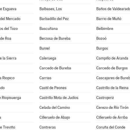
e Esgueva
Balbases, Los
Baños de Valdearad
 del Mercado
Barbadillo del Pez
Barrio de Muñó
os del Tozo
Bascuñana
Belbimbre
 de Roa
Berzosa de Bureba
Bozoó
Buniel
Burgos
 la Sierra
Caleruega
Campillo de Aranda
Carcedo de Bureba
Carcedo de Burgos
a Riopico
Carrias
Cascajares de Bure
ado
Castil de Peones
Castrillo de la Reina
de Riopisuerga
Castrillo Mota de Judíos
Castrojeriz
Celada del Camino
Cerezo de Río Tirón
a
Cilleruelo de Abajo
Cilleruelo de Arriba
e Treviño
Contreras
Coruña del Conde