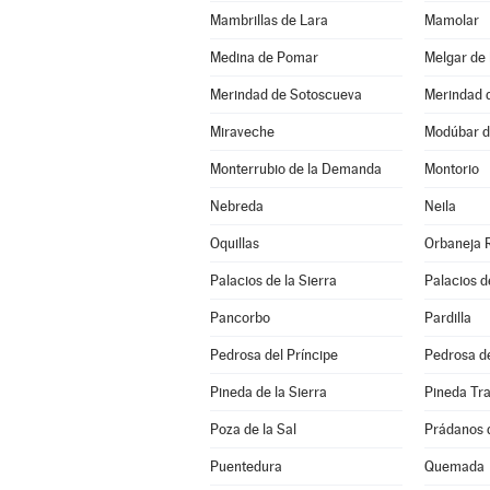
Mambrillas de Lara
Mamolar
Medina de Pomar
Melgar de
Merindad de Sotoscueva
Merindad 
Miraveche
Modúbar d
Monterrubio de la Demanda
Montorio
Nebreda
Neila
Oquillas
Orbaneja 
Palacios de la Sierra
Palacios d
Pancorbo
Pardilla
Pedrosa del Príncipe
Pedrosa de
Pineda de la Sierra
Pineda Tr
Poza de la Sal
Prádanos 
Puentedura
Quemada