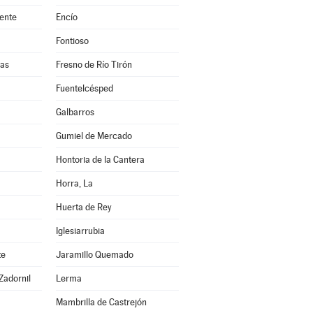
ente
Encío
Fontioso
ñas
Fresno de Río Tirón
Fuentelcésped
Galbarros
Gumiel de Mercado
Hontoria de la Cantera
Horra, La
Huerta de Rey
Iglesiarrubia
te
Jaramillo Quemado
Zadornil
Lerma
Mambrilla de Castrejón