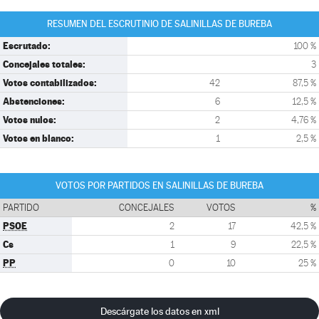
RESUMEN DEL ESCRUTINIO DE SALINILLAS DE BUREBA
Escrutado:
100 %
Concejales totales:
3
Votos contabilizados:
42
87,5 %
Abstenciones:
6
12,5 %
Votos nulos:
2
4,76 %
Votos en blanco:
1
2,5 %
VOTOS POR PARTIDOS EN SALINILLAS DE BUREBA
PARTIDO
CONCEJALES
VOTOS
%
PSOE
2
17
42,5 %
Cs
1
9
22,5 %
PP
0
10
25 %
Descárgate los datos en xml