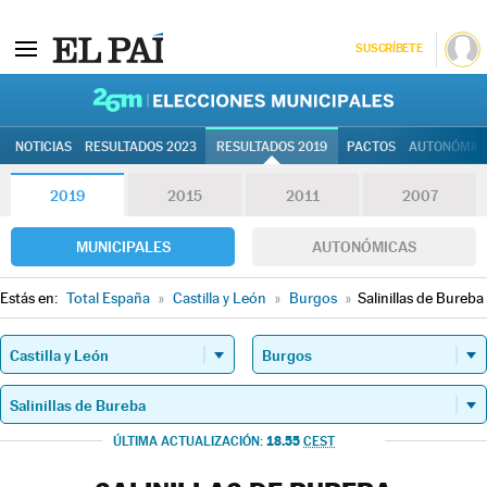
SUSCRÍBETE
26M | Elec
NOTICIAS
RESULTADOS 2023
RESULTADOS 2019
PACTOS
AUTONÓMIC
2019
2015
2011
2007
MUNICIPALES
AUTONÓMICAS
Estás en:
Total España
»
Castilla y León
»
Burgos
»
Salinillas de Bureba
18.55
ÚLTIMA ACTUALIZACIÓN:
CEST