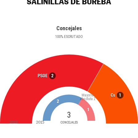
SALINILLAS DE BUREBA
Concejales
100
%
ESCRUTADO
2
PSOE
1
Cs
Mayoría
absoluta
2
2
1
3
2019
2015
CONCEJALES