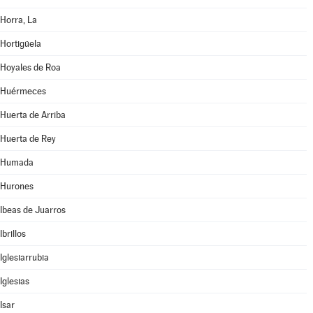
Horra, La
Hortigüela
Hoyales de Roa
Huérmeces
Huerta de Arriba
Huerta de Rey
Humada
Hurones
Ibeas de Juarros
Ibrillos
Iglesiarrubia
Iglesias
Isar