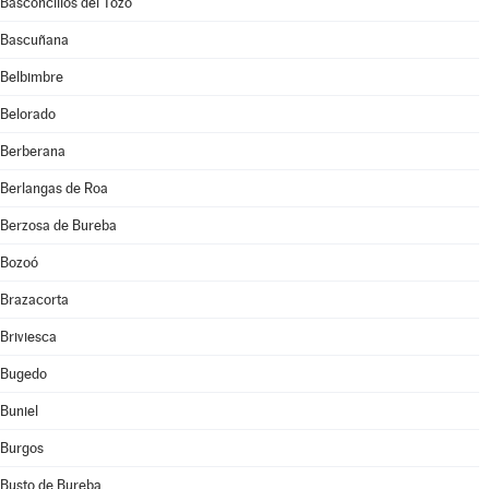
Basconcillos del Tozo
Bascuñana
Belbimbre
Belorado
Berberana
Berlangas de Roa
Berzosa de Bureba
Bozoó
Brazacorta
Briviesca
Bugedo
Buniel
Burgos
Busto de Bureba