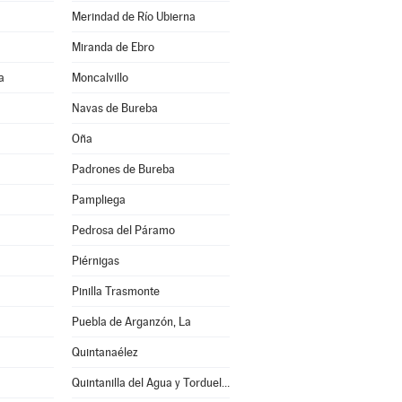
Merindad de Río Ubierna
Miranda de Ebro
a
Moncalvillo
Navas de Bureba
Oña
Padrones de Bureba
Pampliega
Pedrosa del Páramo
Piérnigas
Pinilla Trasmonte
Puebla de Arganzón, La
Quintanaélez
Quintanilla del Agua y Tordueles