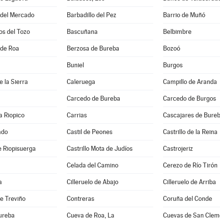
 del Mercado
Barbadillo del Pez
Barrio de Muñó
os del Tozo
Bascuñana
Belbimbre
 de Roa
Berzosa de Bureba
Bozoó
Buniel
Burgos
 la Sierra
Caleruega
Campillo de Aranda
Carcedo de Bureba
Carcedo de Burgos
a Riopico
Carrias
Cascajares de Bure
ado
Castil de Peones
Castrillo de la Reina
de Riopisuerga
Castrillo Mota de Judíos
Castrojeriz
Celada del Camino
Cerezo de Río Tirón
a
Cilleruelo de Abajo
Cilleruelo de Arriba
e Treviño
Contreras
Coruña del Conde
ureba
Cueva de Roa, La
Cuevas de San Clem