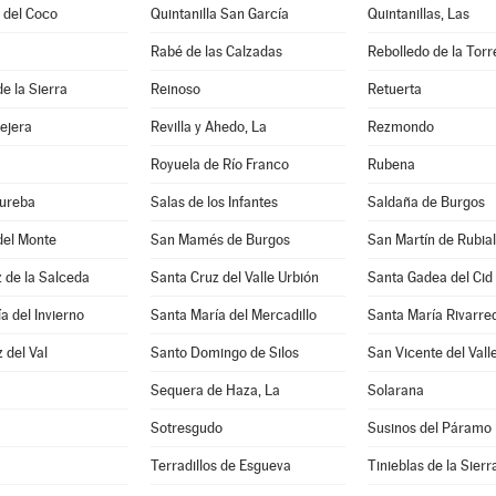
a del Coco
Quintanilla San García
Quintanillas, Las
Rabé de las Calzadas
Rebolledo de la Torr
e la Sierra
Reinoso
Retuerta
lejera
Revilla y Ahedo, La
Rezmondo
Royuela de Río Franco
Rubena
Bureba
Salas de los Infantes
Saldaña de Burgos
del Monte
San Mamés de Burgos
San Martín de Rubia
 de la Salceda
Santa Cruz del Valle Urbión
Santa Gadea del Cid
a del Invierno
Santa María del Mercadillo
Santa María Rivarr
 del Val
Santo Domingo de Silos
San Vicente del Vall
Sequera de Haza, La
Solarana
Sotresgudo
Susinos del Páramo
Terradillos de Esgueva
Tinieblas de la Sierr