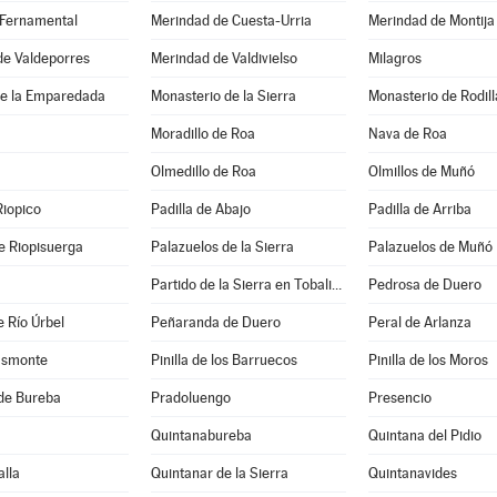
 Fernamental
Merindad de Cuesta-Urria
Merindad de Montija
de Valdeporres
Merindad de Valdivielso
Milagros
e la Emparedada
Monasterio de la Sierra
Monasterio de Rodill
Moradillo de Roa
Nava de Roa
Olmedillo de Roa
Olmillos de Muñó
Riopico
Padilla de Abajo
Padilla de Arriba
e Riopisuerga
Palazuelos de la Sierra
Palazuelos de Muñó
Partido de la Sierra en Tobalina
Pedrosa de Duero
 Río Úrbel
Peñaranda de Duero
Peral de Arlanza
asmonte
Pinilla de los Barruecos
Pinilla de los Moros
de Bureba
Pradoluengo
Presencio
Quintanabureba
Quintana del Pidio
lla
Quintanar de la Sierra
Quintanavides