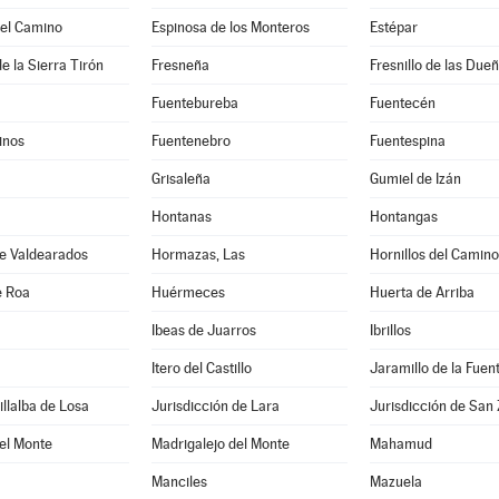
del Camino
Espinosa de los Monteros
Estépar
e la Sierra Tirón
Fresneña
Fresnillo de las Due
Fuentebureba
Fuentecén
inos
Fuentenebro
Fuentespina
Grisaleña
Gumiel de Izán
Hontanas
Hontangas
de Valdearados
Hormazas, Las
Hornillos del Camino
e Roa
Huérmeces
Huerta de Arriba
Ibeas de Juarros
Ibrillos
Itero del Castillo
Jaramillo de la Fuen
illalba de Losa
Jurisdicción de Lara
Jurisdicción de San 
el Monte
Madrigalejo del Monte
Mahamud
Manciles
Mazuela