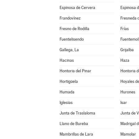
Espinosa de Cervera
Espinosa 
Frandovínez
Fresneda d
Fresno de Rodilla
Frías
Fuentelisendo
Fuentemol
Gallega, La
Grijalba
Hacinas
Haza
Hontoria del Pinar
Hontoria 
Hortigüela
Hoyales d
Humada
Hurones
Iglesias
Isar
Junta de Traslaloma
Junta de V
Llano de Bureba
Madrigal d
Mambrillas de Lara
Mamolar