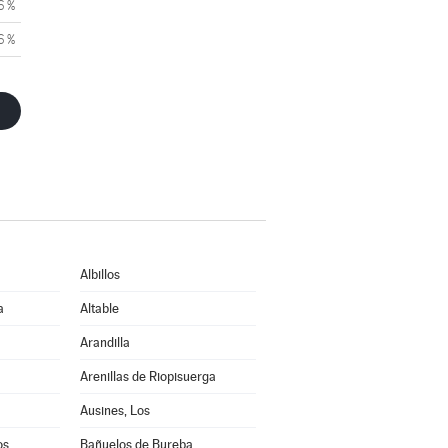
6 %
6 %
Albillos
a
Altable
Arandilla
Arenillas de Riopisuerga
Ausines, Los
os
Bañuelos de Bureba