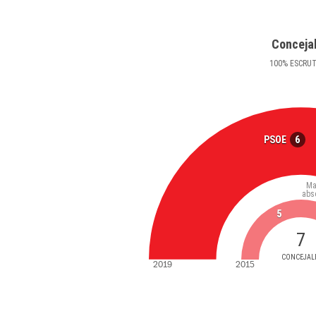
Conceja
100
%
ESCRU
6
PSOE
Ma
abs
5
7
CONCEJAL
2019
2015