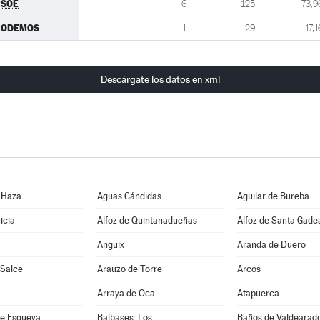
PSOE
6
125
73,9
PODEMOS
1
29
17,1
Descárgate los datos en xml
 Haza
Aguas Cándidas
Aguilar de Bureba
icia
Alfoz de Quintanadueñas
Alfoz de Santa Gade
Anguix
Aranda de Duero
 Salce
Arauzo de Torre
Arcos
Arraya de Oca
Atapuerca
e Esgueva
Balbases, Los
Baños de Valdearad