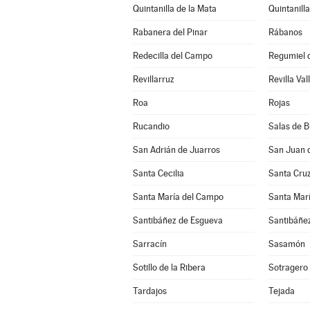
Quintanilla de la Mata
Quintanill
Rabanera del Pinar
Rábanos
Redecilla del Campo
Regumiel d
Revillarruz
Revilla Val
Roa
Rojas
Rucandio
Salas de 
San Adrián de Juarros
San Juan 
Santa Cecilia
Santa Cruz
Santa María del Campo
Santa Marí
Santibáñez de Esgueva
Santibáñez
Sarracín
Sasamón
Sotillo de la Ribera
Sotragero
Tardajos
Tejada