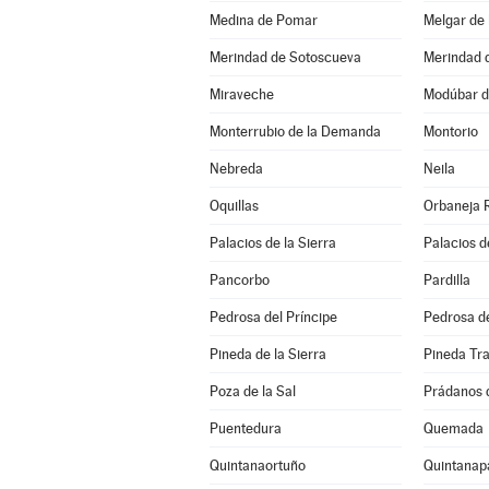
Medina de Pomar
Melgar de
Merindad de Sotoscueva
Merindad 
Miraveche
Modúbar d
Monterrubio de la Demanda
Montorio
Nebreda
Neila
Oquillas
Orbaneja 
Palacios de la Sierra
Palacios d
Pancorbo
Pardilla
Pedrosa del Príncipe
Pedrosa de
Pineda de la Sierra
Pineda Tr
Poza de la Sal
Prádanos 
Puentedura
Quemada
Quintanaortuño
Quintanapa