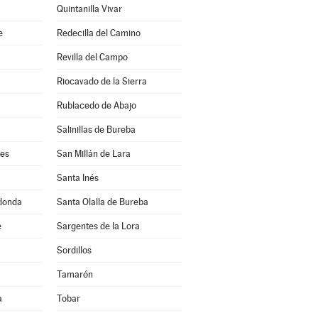
Quintanilla Vivar
e
Redecilla del Camino
Revilla del Campo
Riocavado de la Sierra
Rublacedo de Abajo
Salinillas de Bureba
les
San Millán de Lara
Santa Inés
edonda
Santa Olalla de Bureba
e
Sargentes de la Lora
Sordillos
Tamarón
a
Tobar