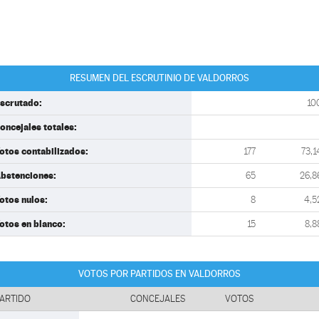
RESUMEN DEL ESCRUTINIO DE VALDORROS
scrutado:
10
oncejales totales:
otos contabilizados:
177
73,1
bstenciones:
65
26,8
otos nulos:
8
4,5
otos en blanco:
15
8,8
VOTOS POR PARTIDOS EN VALDORROS
ARTIDO
CONCEJALES
VOTOS