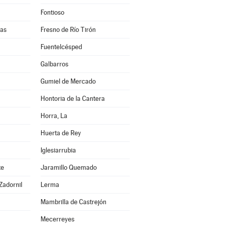
Fontioso
ñas
Fresno de Río Tirón
Fuentelcésped
Galbarros
Gumiel de Mercado
Hontoria de la Cantera
Horra, La
Huerta de Rey
Iglesiarrubia
te
Jaramillo Quemado
Zadornil
Lerma
Mambrilla de Castrejón
Mecerreyes