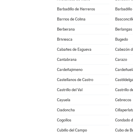
Barbadillo de Herreros
Barbadillo
Barrios de Colina
Basconcill
Berberana
Berlangas
Briviesca
Bugedo
Cabañes de Esgueva
Cabezón de
Cantabrana
Carazo
Cardeñajimeno
Cardeñuel
Castellanos de Castro
Castildelg
Castrillo del Val
Castrillo 
Cayuela
Cebrecos
Ciadoncha
Cillaperlat
Cogollos
Condado d
Cubillo del Campo
Cubo de B