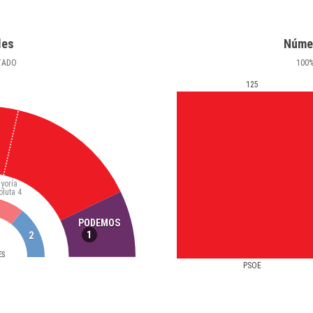
les
Núme
TADO
100
125
yoría
oluta
4
PODEMOS
1
2
ES
PSOE