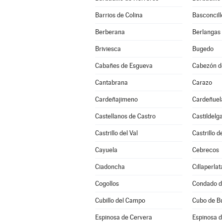
Barrios de Colina
Basconcill
Berberana
Berlangas
Briviesca
Bugedo
Cabañes de Esgueva
Cabezón de
Cantabrana
Carazo
Cardeñajimeno
Cardeñuel
Castellanos de Castro
Castildelg
Castrillo del Val
Castrillo 
Cayuela
Cebrecos
Ciadoncha
Cillaperlat
Cogollos
Condado d
Cubillo del Campo
Cubo de B
Espinosa de Cervera
Espinosa 