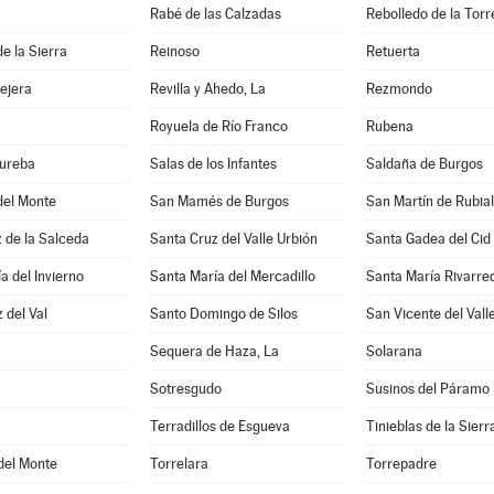
Rabé de las Calzadas
Rebolledo de la Torr
e la Sierra
Reinoso
Retuerta
lejera
Revilla y Ahedo, La
Rezmondo
Royuela de Río Franco
Rubena
Bureba
Salas de los Infantes
Saldaña de Burgos
del Monte
San Mamés de Burgos
San Martín de Rubia
 de la Salceda
Santa Cruz del Valle Urbión
Santa Gadea del Cid
a del Invierno
Santa María del Mercadillo
Santa María Rivarr
 del Val
Santo Domingo de Silos
San Vicente del Vall
Sequera de Haza, La
Solarana
Sotresgudo
Susinos del Páramo
Terradillos de Esgueva
Tinieblas de la Sierr
 del Monte
Torrelara
Torrepadre