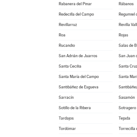
Rabanera del Pinar
Rábanos
Redecilla del Campo
Regumiel d
Revillarruz
Revilla Val
Roa
Rojas
Rucandio
Salas de 
San Adrián de Juarros
San Juan 
Santa Cecilia
Santa Cruz
Santa María del Campo
Santa Marí
Santibáñez de Esgueva
Santibáñez
Sarracín
Sasamón
Sotillo de la Ribera
Sotragero
Tardajos
Tejada
Tordómar
Torrecilla