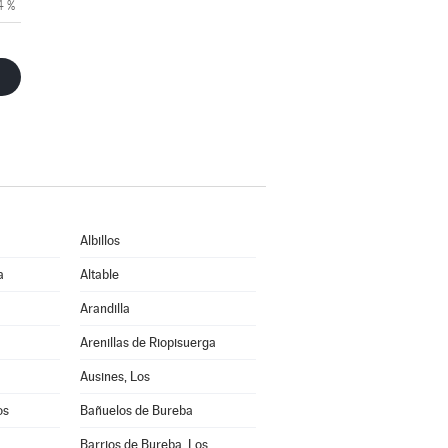
4 %
Albillos
a
Altable
Arandilla
Arenillas de Riopisuerga
Ausines, Los
os
Bañuelos de Bureba
Barrios de Bureba, Los