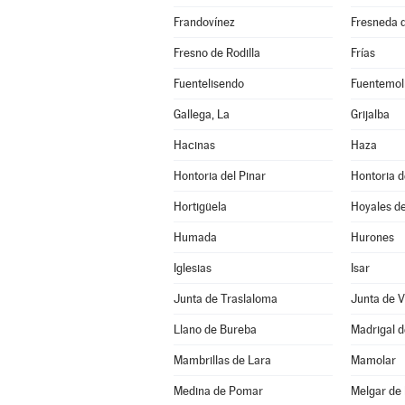
Frandovínez
Fresneda d
Fresno de Rodilla
Frías
Fuentelisendo
Fuentemol
Gallega, La
Grijalba
Hacinas
Haza
Hontoria del Pinar
Hontoria 
Hortigüela
Hoyales d
Humada
Hurones
Iglesias
Isar
Junta de Traslaloma
Junta de V
Llano de Bureba
Madrigal d
Mambrillas de Lara
Mamolar
Medina de Pomar
Melgar de