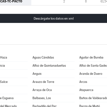
CAS-TC-PACTO
2
8
61,5
Descárgate los datos en xml
 Haza
Aguas Cándidas
Aguilar de Bureba
icia
Alfoz de Quintanadueñas
Alfoz de Santa Gade
Anguix
Aranda de Duero
 Salce
Arauzo de Torre
Arcos
Arraya de Oca
Atapuerca
e Esgueva
Balbases, Los
Baños de Valdearad
 del Mercado
Barbadillo del Pez
Barrio de Muñó