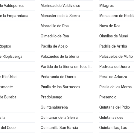
de Valdeporres
Merindad de Valdivielso
Milagros
e la Emparedada
Monasterio de la Sierra
Monasterio de Rodill
Moradillo de Roa
Nava de Roa
Olmedillo de Roa
Olmillos de Muñó
Riopico
Padilla de Abajo
Padilla de Arriba
e Riopisuerga
Palazuelos de la Sierra
Palazuelos de Muñó
Partido de la Sierra en Tobalina
Pedrosa de Duero
 Río Úrbel
Peñaranda de Duero
Peral de Arlanza
asmonte
Pinilla de los Barruecos
Pinilla de los Moros
de Bureba
Pradoluengo
Presencio
Quintanabureba
Quintana del Pidio
lla
Quintanar de la Sierra
Quintanavides
a del Coco
Quintanilla San García
Quintanillas, Las