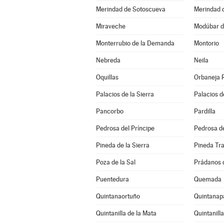
Merindad de Sotoscueva
Merindad 
Miraveche
Modúbar d
Monterrubio de la Demanda
Montorio
Nebreda
Neila
Oquillas
Orbaneja 
Palacios de la Sierra
Palacios d
Pancorbo
Pardilla
Pedrosa del Príncipe
Pedrosa de
Pineda de la Sierra
Pineda Tr
Poza de la Sal
Prádanos 
Puentedura
Quemada
Quintanaortuño
Quintanapa
Quintanilla de la Mata
Quintanill