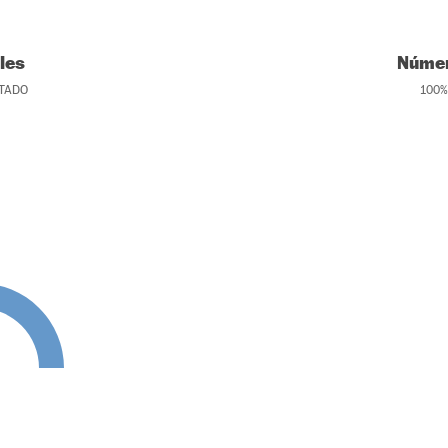
les
Númer
TADO
100
%