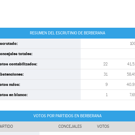
RESUMEN DEL ESCRUTINIO DE BERBERANA
scrutado:
10
oncejales totales:
otos contabilizados:
22
41,5
bstenciones:
31
58,4
otos nulos:
9
40,9
otos en blanco:
1
7,6
VOTOS POR PARTIDOS EN BERBERANA
ARTIDO
CONCEJALES
VOTOS