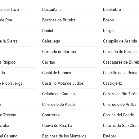
os del Tozo
Bascuñana
Belbimbre
 de Roa
Berzosa de Bureba
Bozoó
Buniel
Burgos
 la Sierra
Caleruega
Campillo de Aranda
Carcedo de Bureba
Carcedo de Burgos
a Riopico
Carrias
Cascajares de Bure
ado
Castil de Peones
Castrillo de la Reina
de Riopisuerga
Castrillo Mota de Judíos
Castrojeriz
Celada del Camino
Cerezo de Río Tirón
a
Cilleruelo de Abajo
Cilleruelo de Arriba
e Treviño
Contreras
Coruña del Conde
ureba
Cueva de Roa, La
Cuevas de San Clem
del Camino
Espinosa de los Monteros
Estépar