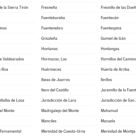
e la Sierra Tirón
Fresneña
Fresnillo de las Due
Fuentebureba
Fuentecén
inos
Fuentenebro
Fuentespina
Grisaleña
Gumiel de Izán
Hontanas
Hontangas
de Valdearados
Hormazas, Las
Hornillos del Camino
e Roa
Huérmeces
Huerta de Arriba
Ibeas de Juarros
Ibrillos
Itero del Castillo
Jaramillo de la Fuen
illalba de Losa
Jurisdicción de Lara
Jurisdicción de San 
el Monte
Madrigalejo del Monte
Mahamud
Manciles
Mazuela
 Fernamental
Merindad de Cuesta-Urria
Merindad de Montija