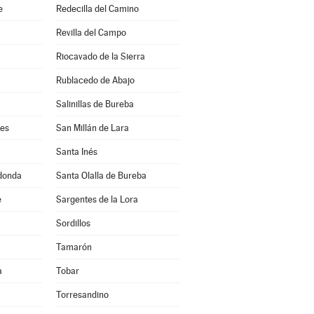
e
Redecilla del Camino
Revilla del Campo
Riocavado de la Sierra
Rublacedo de Abajo
Salinillas de Bureba
les
San Millán de Lara
Santa Inés
edonda
Santa Olalla de Bureba
e
Sargentes de la Lora
Sordillos
Tamarón
a
Tobar
Torresandino