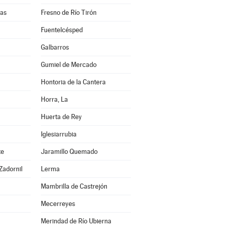
ñas
Fresno de Río Tirón
Fuentelcésped
Galbarros
Gumiel de Mercado
Hontoria de la Cantera
Horra, La
Huerta de Rey
Iglesiarrubia
te
Jaramillo Quemado
Zadornil
Lerma
Mambrilla de Castrejón
Mecerreyes
Merindad de Río Ubierna