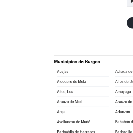
P
Municipios de Burgos
Abajas
Adrada de
Alcocero de Mola
Alfoz de Br
Altos, Los
Ameyugo
Arauzo de Miel
Arauzo de
Arija
Arlanzón
Avellanosa de Muñó
Bahabón d
Barbadillo de Herreros
Barbadillo