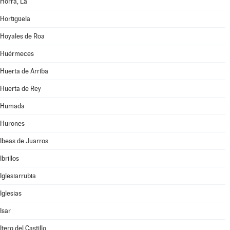
Horra, La
Hortigüela
Hoyales de Roa
Huérmeces
Huerta de Arriba
Huerta de Rey
Humada
Hurones
Ibeas de Juarros
Ibrillos
Iglesiarrubia
Iglesias
Isar
Itero del Castillo