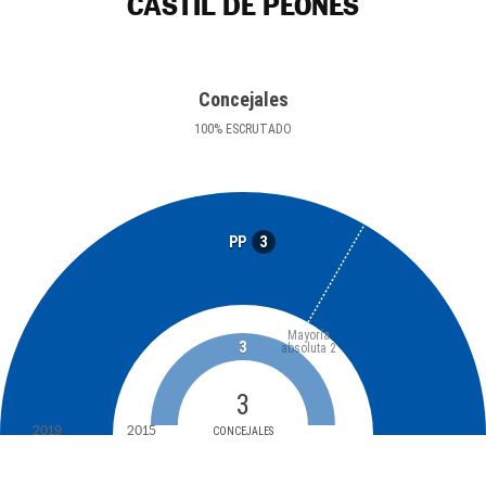
CASTIL DE PEONES
Concejales
100
%
ESCRUTADO
3
PP
Mayoría
3
absoluta
2
3
2019
2015
CONCEJALES