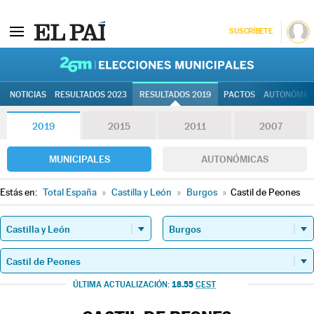
SUSCRÍBETE
26M | Elec
NOTICIAS
RESULTADOS 2023
RESULTADOS 2019
PACTOS
AUTONÓMIC
2019
2015
2011
2007
MUNICIPALES
AUTONÓMICAS
Estás en:
Total España
»
Castilla y León
»
Burgos
»
Castil de Peones
18.55
ÚLTIMA ACTUALIZACIÓN:
CEST