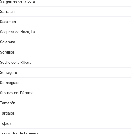
Sargentes de la Lora
Sarracín
Sasamón
Sequera de Haza, La
Solarana
Sordillos
Sotillo de la Ribera
Sotragero
Sotresgudo
Susinos del Páramo
Tamarón
Tardajos
Tejada
Terradillos de Esgueva