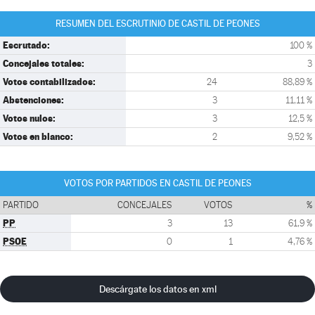
RESUMEN DEL ESCRUTINIO DE CASTIL DE PEONES
Escrutado:
100 %
Concejales totales:
3
Votos contabilizados:
24
88,89 %
Abstenciones:
3
11,11 %
Votos nulos:
3
12,5 %
Votos en blanco:
2
9,52 %
VOTOS POR PARTIDOS EN CASTIL DE PEONES
PARTIDO
CONCEJALES
VOTOS
%
PP
3
13
61,9 %
PSOE
0
1
4,76 %
Descárgate los datos en xml