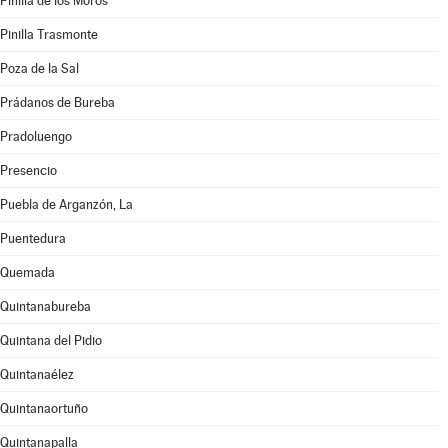
Pinilla de los Moros
Pinilla Trasmonte
Poza de la Sal
Prádanos de Bureba
Pradoluengo
Presencio
Puebla de Arganzón, La
Puentedura
Quemada
Quintanabureba
Quintana del Pidio
Quintanaélez
Quintanaortuño
Quintanapalla