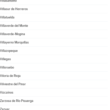
Villasandino
Villasur de Herreros
Villatuelda
Villaverde del Monte
Villaverde-Mogina
Villayerno Morquillas
Villazopeque
Villegas
Villoruebo
Viloria de Rioja
Vilviestre del Pinar
Vizcaínos
Zarzosa de Río Pisuerga
Zazuar