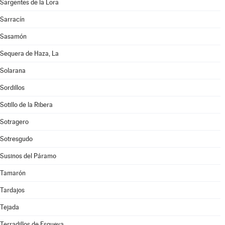
Sargentes de la Lora
Sarracín
Sasamón
Sequera de Haza, La
Solarana
Sordillos
Sotillo de la Ribera
Sotragero
Sotresgudo
Susinos del Páramo
Tamarón
Tardajos
Tejada
Terradillos de Esgueva