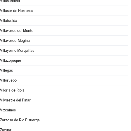
Villasandino
Villasur de Herreros
Villatuelda
Villaverde del Monte
Villaverde-Mogina
Villayerno Morquillas
Villazopeque
Villegas
Villoruebo
Viloria de Rioja
Vilviestre del Pinar
Vizcaínos
Zarzosa de Río Pisuerga
Zazuar