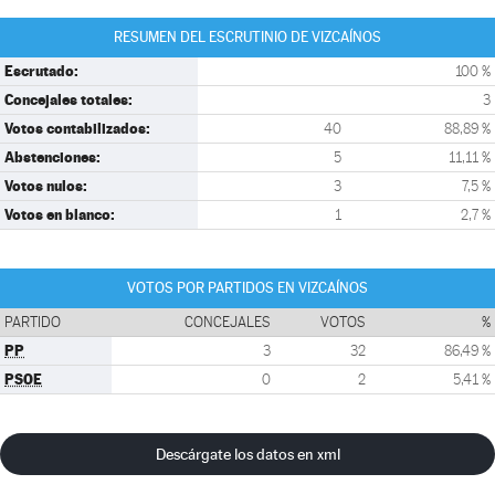
RESUMEN DEL ESCRUTINIO DE VIZCAÍNOS
Escrutado:
100 %
Concejales totales:
3
Votos contabilizados:
40
88,89 %
Abstenciones:
5
11,11 %
Votos nulos:
3
7,5 %
Votos en blanco:
1
2,7 %
VOTOS POR PARTIDOS EN VIZCAÍNOS
PARTIDO
CONCEJALES
VOTOS
%
PP
3
32
86,49 %
PSOE
0
2
5,41 %
Descárgate los datos en xml