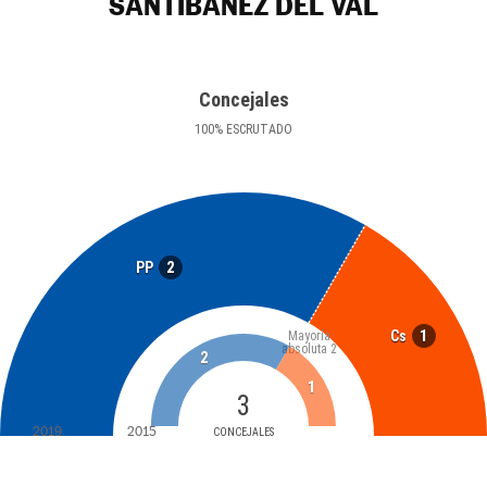
SANTIBÁÑEZ DEL VAL
Concejales
100
%
ESCRUTADO
2
PP
1
Cs
Mayoría
absoluta
2
2
1
3
2019
2015
CONCEJALES