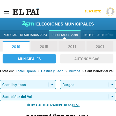
SUSCRÍBETE
26M | Elec
NOTICIAS
RESULTADOS 2023
RESULTADOS 2019
PACTOS
AUTONÓMIC
2019
2015
2011
2007
MUNICIPALES
AUTONÓMICAS
Estás en:
Total España
»
Castilla y León
»
Burgos
»
Santibáñez del Val
18.55
ÚLTIMA ACTUALIZACIÓN:
CEST