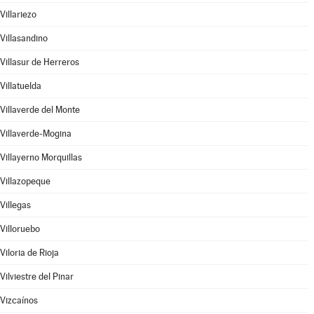
Villariezo
Villasandino
Villasur de Herreros
Villatuelda
Villaverde del Monte
Villaverde-Mogina
Villayerno Morquillas
Villazopeque
Villegas
Villoruebo
Viloria de Rioja
Vilviestre del Pinar
Vizcaínos