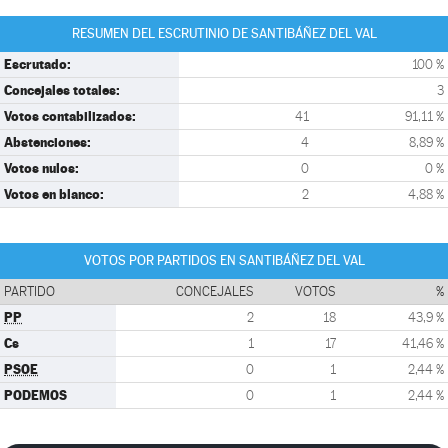
RESUMEN DEL ESCRUTINIO DE SANTIBÁÑEZ DEL VAL
Escrutado:
100 %
Concejales totales:
3
Votos contabilizados:
41
91,11 %
Abstenciones:
4
8,89 %
Votos nulos:
0
0 %
Votos en blanco:
2
4,88 %
VOTOS POR PARTIDOS EN SANTIBÁÑEZ DEL VAL
PARTIDO
CONCEJALES
VOTOS
%
PP
2
18
43,9 %
Cs
1
17
41,46 %
PSOE
0
1
2,44 %
PODEMOS
0
1
2,44 %