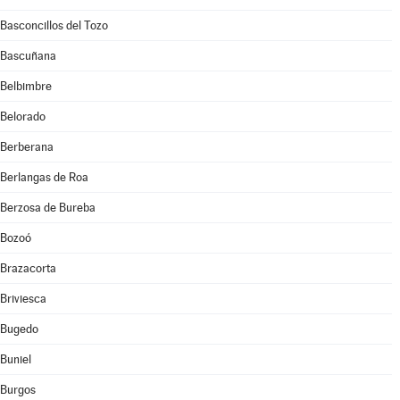
Basconcillos del Tozo
Bascuñana
Belbimbre
Belorado
Berberana
Berlangas de Roa
Berzosa de Bureba
Bozoó
Brazacorta
Briviesca
Bugedo
Buniel
Burgos