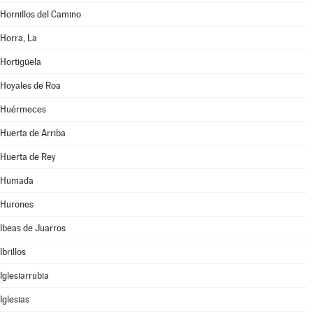
Hornillos del Camino
Horra, La
Hortigüela
Hoyales de Roa
Huérmeces
Huerta de Arriba
Huerta de Rey
Humada
Hurones
Ibeas de Juarros
Ibrillos
Iglesiarrubia
Iglesias