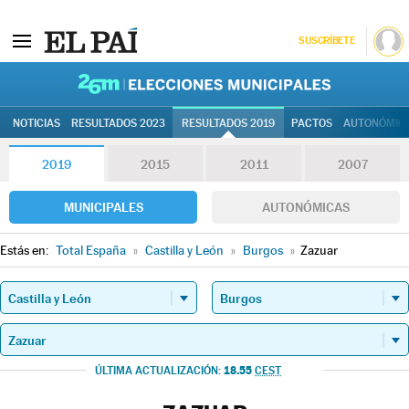
SUSCRÍBETE
26M | Elec
NOTICIAS
RESULTADOS 2023
RESULTADOS 2019
PACTOS
AUTONÓMIC
2019
2015
2011
2007
MUNICIPALES
AUTONÓMICAS
Estás en:
Total España
»
Castilla y León
»
Burgos
»
Zazuar
18.55
ÚLTIMA ACTUALIZACIÓN:
CEST