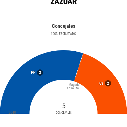
ZAZUAR
Concejales
100
%
ESCRUTADO
3
PP
2
Cs
Mayoría
absoluta
3
5
2019
CONCEJALES