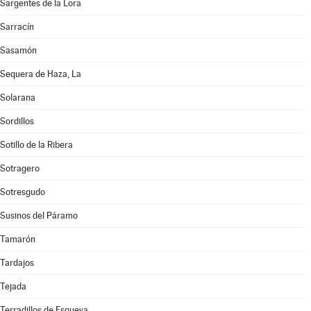
Sargentes de la Lora
Sarracín
Sasamón
Sequera de Haza, La
Solarana
Sordillos
Sotillo de la Ribera
Sotragero
Sotresgudo
Susinos del Páramo
Tamarón
Tardajos
Tejada
Terradillos de Esgueva