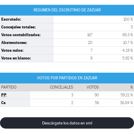
RESUMEN DEL ESCRUTINIO DE ZAZUAR
Escrutado:
100 %
Concejales totales:
5
Votos contabilizados:
167
89,3 %
Abstenciones:
20
10,7 %
Votos nulos:
7
4,19 %
Votos en blanco:
9
5,92 %
VOTOS POR PARTIDOS EN ZAZUAR
PARTIDO
CONCEJALES
VOTOS
%
PP
3
90
59,21 %
Cs
2
56
36,84 %
Descárgate los datos en xml