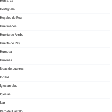
Horra, La
Hortigüela
Hoyales de Roa
Huérmeces
Huerta de Arriba
Huerta de Rey
Humada
Hurones
Ibeas de Juarros
Ibrillos
Iglesiarrubia
Iglesias
Isar
Itero del Castillo