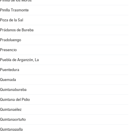
Pinilla de los Moros
Pinilla Trasmonte
Poza de la Sal
Prádanos de Bureba
Pradoluengo
Presencio
Puebla de Arganzón, La
Puentedura
Quemada
Quintanabureba
Quintana del Pidio
Quintanaélez
Quintanaortuño
Quintanapalla