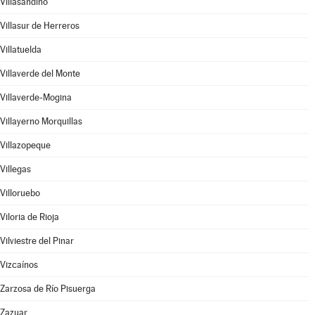
Villasandino
Villasur de Herreros
Villatuelda
Villaverde del Monte
Villaverde-Mogina
Villayerno Morquillas
Villazopeque
Villegas
Villoruebo
Viloria de Rioja
Vilviestre del Pinar
Vizcaínos
Zarzosa de Río Pisuerga
Zazuar