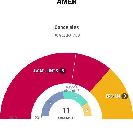
AMER
Concejales
100
%
ESCRUTADO
8
JxCAT-JUNTS
Mayoría
absoluta
6
3
ERC-AM
4
5
11
2
2019
2015
CONCEJALES