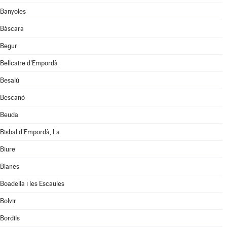
Banyoles
Bàscara
Begur
Bellcaire d'Empordà
Besalú
Bescanó
Beuda
Bisbal d'Empordà, La
Biure
Blanes
Boadella i les Escaules
Bolvir
Bordils