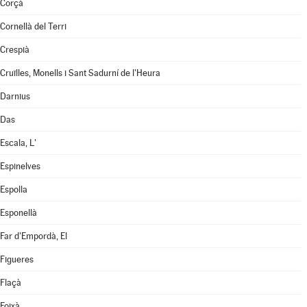
Corçà
Cornellà del Terri
Crespià
Cruïlles, Monells i Sant Sadurní de l'Heura
Darnius
Das
Escala, L'
Espinelves
Espolla
Esponellà
Far d'Empordà, El
Figueres
Flaçà
Foixà