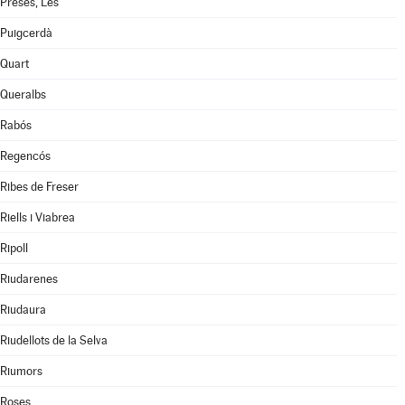
Preses, Les
Puigcerdà
Quart
Queralbs
Rabós
Regencós
Ribes de Freser
Riells i Viabrea
Ripoll
Riudarenes
Riudaura
Riudellots de la Selva
Riumors
Roses