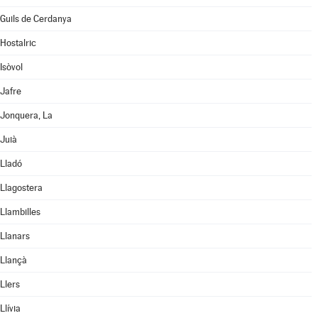
Guils de Cerdanya
Hostalric
Isòvol
Jafre
Jonquera, La
Juià
Lladó
Llagostera
Llambilles
Llanars
Llançà
Llers
Llívia