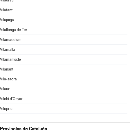
Viladrau
Vilafant
Vilajuïga
Vilallonga de Ter
Vilamacolum
Vilamalla
Vilamaniscle
Vilanant
Vila-sacra
Vilaür
Vilobí d'Onyar
Vilopriu
Provincias de Cataluña