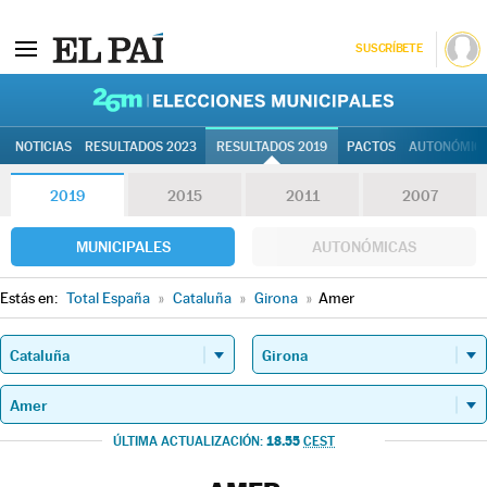
SUSCRÍBETE
26M | Elec
NOTICIAS
RESULTADOS 2023
RESULTADOS 2019
PACTOS
AUTONÓMIC
2019
2015
2011
2007
MUNICIPALES
AUTONÓMICAS
Estás en:
Total España
»
Cataluña
»
Girona
»
Amer
18.55
ÚLTIMA ACTUALIZACIÓN:
CEST