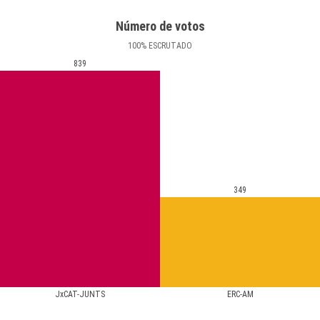
Número de votos
100
%
ESCRUTADO
839
349
JxCAT-JUNTS
ERC-AM