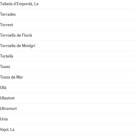
Tallada d'Empordà, La
Terrades
Torrent
Torroella de Fluvià
Torroella de Montgrí
Tortellà
Toses
Tossa de Mar
Ullà
Ullastret
Ultramort
Urús
Vajol, La