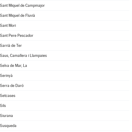
Sant Miquel de Campmajor
Sant Miquel de Fluvià
Sant Mori
Sant Pere Pescador
Sarrià de Ter
Saus, Camallera i Llampaies
Selva de Mar, La
Serinyà
Serra de Daró
Setcases
Sils
Siurana
Susqueda