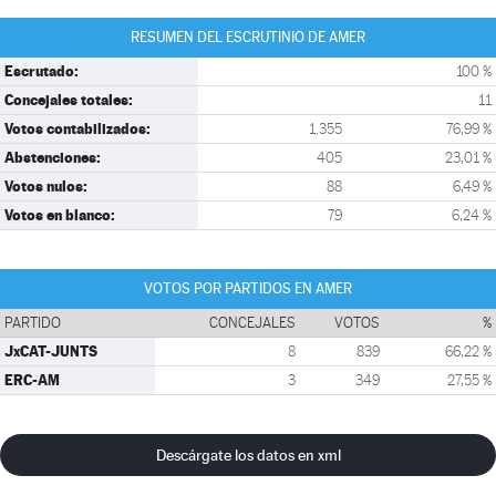
RESUMEN DEL ESCRUTINIO DE AMER
Escrutado:
100 %
Concejales totales:
11
Votos contabilizados:
1.355
76,99 %
Abstenciones:
405
23,01 %
Votos nulos:
88
6,49 %
Votos en blanco:
79
6,24 %
VOTOS POR PARTIDOS EN AMER
PARTIDO
CONCEJALES
VOTOS
%
JxCAT-JUNTS
8
839
66,22 %
ERC-AM
3
349
27,55 %
Descárgate los datos en xml