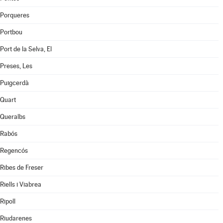
Porqueres
Portbou
Port de la Selva, El
Preses, Les
Puigcerdà
Quart
Queralbs
Rabós
Regencós
Ribes de Freser
Riells i Viabrea
Ripoll
Riudarenes