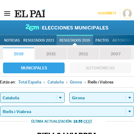
SUSCRÍBETE
26M | Elec
NOTICIAS
RESULTADOS 2023
RESULTADOS 2019
PACTOS
AUTONÓMIC
2019
2015
2011
2007
MUNICIPALES
AUTONÓMICAS
Estás en:
Total España
»
Cataluña
»
Girona
»
Riells i Viabrea
18.55
ÚLTIMA ACTUALIZACIÓN:
CEST