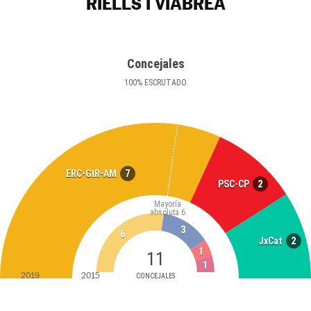
RIELLS I VIABREA
Concejales
100
%
ESCRUTADO
7
ERC-GIR-AM
2
PSC-CP
Mayoría
absoluta
6
3
6
2
JxCat
1
11
1
2019
2015
CONCEJALES