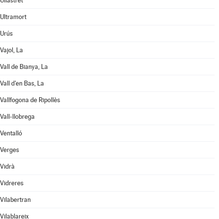
Ullastret
Ultramort
Urús
Vajol, La
Vall de Bianya, La
Vall d'en Bas, La
Vallfogona de Ripollès
Vall-llobrega
Ventalló
Verges
Vidrà
Vidreres
Vilabertran
Vilablareix