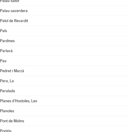
Palau-sator
Palau-saverdera
Palol de Revardit
Pals
Pardines
Parlavà
Pau
Pedret i Marzà
Pera, La
Peralada
Planes d'Hostoles, Les
Planoles
Pont de Molins
Pontós