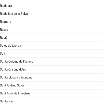
Riudaura
Riudellots de la Selva
Riumors
Roses
Rupià
Sales de Llierca
Salt
Santa Coloma de Farners
Santa Cristina d'Aro
Santa Llogaia d'Àlguema
Sant Andreu Salou
Sant Aniol de Finestres
Santa Pau