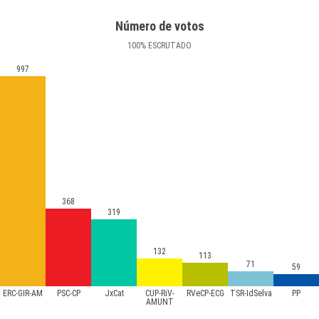
Número de votos
100
%
ESCRUTADO
997
368
319
132
113
71
59
ERC-GIR-AM
PSC-CP
JxCat
CUP-RiV-
RVeCP-ECG
TSR-IdSelva
PP
AMUNT