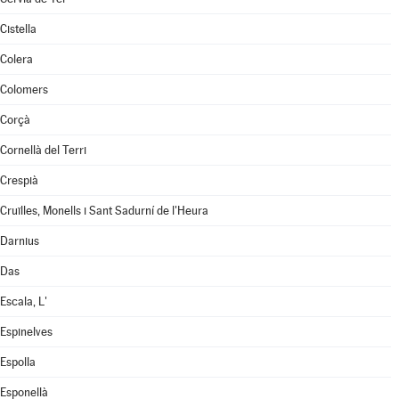
Cistella
Colera
Colomers
Corçà
Cornellà del Terri
Crespià
Cruïlles, Monells i Sant Sadurní de l'Heura
Darnius
Das
Escala, L'
Espinelves
Espolla
Esponellà