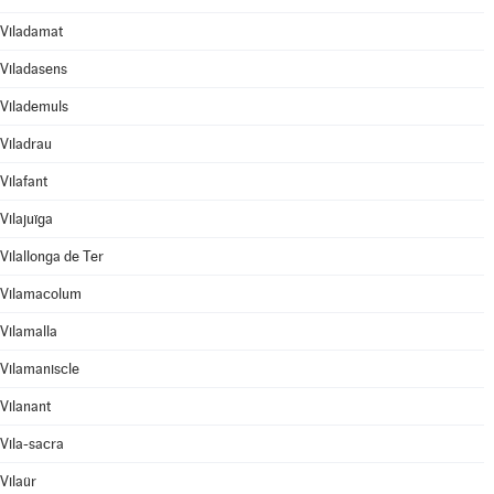
Viladamat
Viladasens
Vilademuls
Viladrau
Vilafant
Vilajuïga
Vilallonga de Ter
Vilamacolum
Vilamalla
Vilamaniscle
Vilanant
Vila-sacra
Vilaür