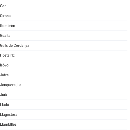
Ger
Girona
Gombrèn
Gualta
Guils de Cerdanya
Hostalric
Isòvol
Jafre
Jonquera, La
Juià
Lladó
Llagostera
Llambilles