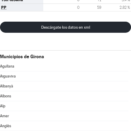
PP
0
59
2,82 %
Descárgate los datos en xml
Municipios de Girona
Agullana
Aiguaviva
Albanyà
Albons
Alp
Amer
Anglès