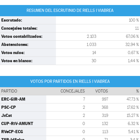
RESUMEN DEL ESCRUTINIO DE RIELLS I VIABREA
Escrutado:
100 %
Concejales totales:
11
Votos contabilizados:
2.103
67,06 %
Abstenciones:
1.033
32,94 %
Votos nulos:
14
0,67 %
Votos en blanco:
30
1,44 %
VOTOS POR PARTIDOS EN RIELLS I VIABREA
PARTIDO
CONCEJALES
VOTOS
%
ERC-GIR-AM
7
997
47,73 %
PSC-CP
2
368
17,62 %
JxCat
2
319
15,27 %
CUP-RiV-AMUNT
0
132
6,32 %
RVeCP-ECG
0
113
5,41 %
TSR-IdSelva
0
71
3,4 %