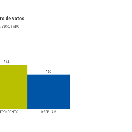
ro de votos
%
ESCRUTADO
214
166
DEPENDENTS
IxSPP - AM