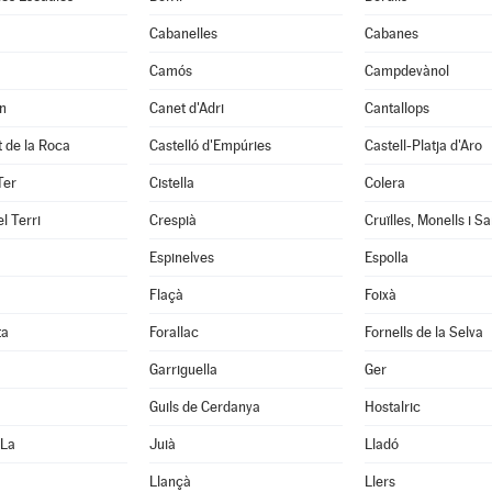
Cabanelles
Cabanes
Camós
Campdevànol
n
Canet d'Adri
Cantallops
it de la Roca
Castelló d'Empúries
Castell-Platja d'Aro
Ter
Cistella
Colera
l Terri
Crespià
Espinelves
Espolla
Flaçà
Foixà
ta
Forallac
Fornells de la Selva
Garriguella
Ger
Guils de Cerdanya
Hostalric
 La
Juià
Lladó
Llançà
Llers