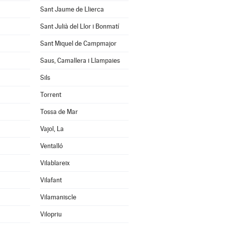
Sant Jaume de Llierca
Sant Julià del Llor i Bonmatí
Sant Miquel de Campmajor
Saus, Camallera i Llampaies
Sils
Torrent
Tossa de Mar
Vajol, La
Ventalló
Vilablareix
Vilafant
Vilamaniscle
Vilopriu