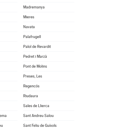
Madremanya
Mieres
Navata
Palafrugell
Palol de Revardit
Pedret i Marzà
Pont de Molins
Preses, Les
Regencós
Riudaura
Sales de Llierca
uema
Sant Andreu Salou
eu
Sant Feliu de Guíxols