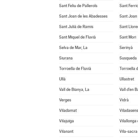
Sant Feliu de Pallerols
Sant Ferrio
Sant Joan de les Abadesses
Sant Joan 
Sant Julià de Ramis
Sant Llore
Sant Miquel de Fluvià
Sant Mori
Selva de Mar, La
Serinyà
Siurana
Susqueda
Torroella de Fluvià
Torroella 
Ullà
Ullastret
Vall de Bianya, La
Vall d'en B
Verges
Vidrà
Viladamat
Viladasen
Vilajuïga
Vilallonga
Vilanant
Vila-sacra