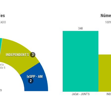
les
Núme
TADO
100
348
3
INDEPENDENTS
ría
uta
6
IxSPP - AM
2
ES
JxCat - JUNTS
IN