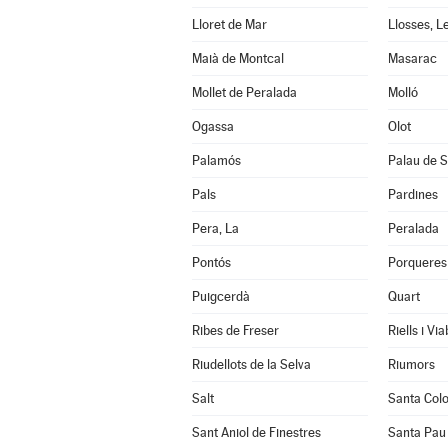
Lloret de Mar
Llosses, L
Maià de Montcal
Masarac
Mollet de Peralada
Molló
Ogassa
Olot
Palamós
Palau de S
Pals
Pardines
Pera, La
Peralada
Pontós
Porqueres
Puigcerdà
Quart
Ribes de Freser
Riells i Vi
Riudellots de la Selva
Riumors
Salt
Santa Col
Sant Aniol de Finestres
Santa Pau