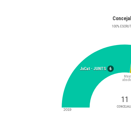
Conceja
100
%
ESCRU
6
JxCat - JUNTS
Mayo
absol
11
CONCEJAL
2019