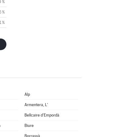
4 %
5 %
1 %
Alp
Armentera, L'
Bellcaire d'Empordà
a
Biure
Borrassà