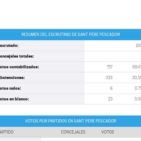
RESUMEN DEL ESCRUTINIO DE SANT PERE PESCADOR
scrutado:
10
oncejales totales:
otos contabilizados:
757
69,4
bstenciones:
333
30,5
otos nulos:
6
0,7
otos en blanco:
23
3,0
VOTOS POR PARTIDOS EN SANT PERE PESCADOR
ARTIDO
CONCEJALES
VOTOS