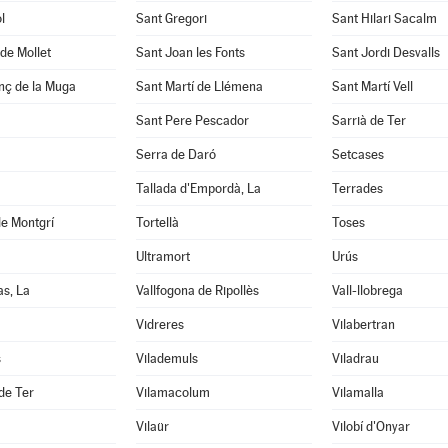
l
Sant Gregori
Sant Hilari Sacalm
de Mollet
Sant Joan les Fonts
Sant Jordi Desvalls
nç de la Muga
Sant Martí de Llémena
Sant Martí Vell
Sant Pere Pescador
Sarrià de Ter
Serra de Daró
Setcases
Tallada d'Empordà, La
Terrades
de Montgrí
Tortellà
Toses
Ultramort
Urús
as, La
Vallfogona de Ripollès
Vall-llobrega
Vidreres
Vilabertran
s
Vilademuls
Viladrau
 de Ter
Vilamacolum
Vilamalla
Vilaür
Vilobí d'Onyar