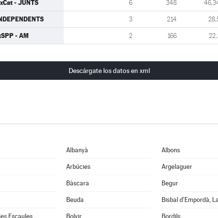
xCat - JUNTS
6
348
46,3
INDEPENDENTS
3
214
28,
xSPP - AM
2
166
22,
Descárgate los datos en xml
Albanyà
Albons
Arbúcies
Argelaguer
Bàscara
Begur
Beuda
Bisbal d'Empordà, L
 les Escaules
Bolvir
Bordils