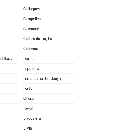
Cadaqués
Campelles
Capmany
Cellera de Ter, La
Colomers
Cruïlles, Monells i Sant Sadurní de l'Heura
Darnius
Esponellà
Fontanals de Cerdanya
Fortià
Girona
Isòvol
Llagostera
Llívia