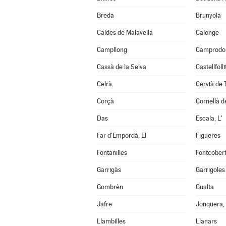
Breda
Brunyola
Caldes de Malavella
Calonge
Campllong
Camprodo
Cassà de la Selva
Castellfoll
Celrà
Cervià de 
Corçà
Cornellà de
Das
Escala, L'
Far d'Empordà, El
Figueres
Fontanilles
Fontcober
Garrigàs
Garrigoles
Gombrèn
Gualta
Jafre
Jonquera,
Llambilles
Llanars