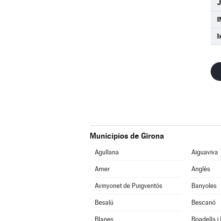
J
I
Municipios de Girona
Agullana
Aiguaviva
Amer
Anglès
Avinyonet de Puigventós
Banyoles
Besalú
Bescanó
Blanes
Boadella i