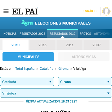
SUSCRÍBETE
26M | Elec
NOTICIAS
RESULTADOS 2023
RESULTADOS 2019
PACTOS
AUTONÓMIC
2019
2015
2011
2007
MUNICIPALES
AUTONÓMICAS
Estás en:
Total España
»
Cataluña
»
Girona
»
Vilajuïga
18.55
ÚLTIMA ACTUALIZACIÓN:
CEST