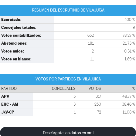
RESUMEN DEL ESCRUTINIO DE VILAJUÏGA
Escrutado:
100 %
Concejales totales:
9
Votos contabilizados:
652
78,27 %
Abstenciones:
181
21,73 %
Votos nulos:
2
0,31 %
Votos en blanco:
11
1,69 %
VOTOS POR PARTIDOS EN VILAJUÏGA
PARTIDO
CONCEJALES
VOTOS
%
APV
5
317
48,77 %
ERC - AM
3
250
38,46 %
JxV-CP
1
72
11,08 %
Descárgate los datos en xml