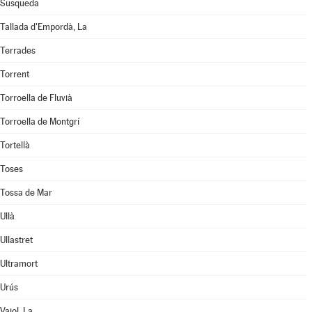
Susqueda
Tallada d'Empordà, La
Terrades
Torrent
Torroella de Fluvià
Torroella de Montgrí
Tortellà
Toses
Tossa de Mar
Ullà
Ullastret
Ultramort
Urús
Vajol, La