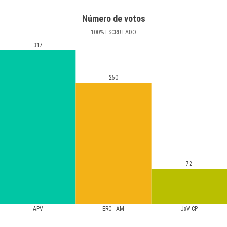
Número de votos
100
%
ESCRUTADO
317
250
72
APV
ERC - AM
JxV-CP