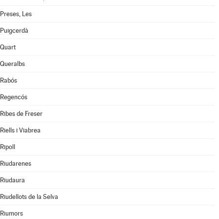
Preses, Les
Puigcerdà
Quart
Queralbs
Rabós
Regencós
Ribes de Freser
Riells i Viabrea
Ripoll
Riudarenes
Riudaura
Riudellots de la Selva
Riumors