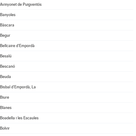
Avinyonet de Puigventós
Banyoles
Bàscara
Begur
Bellcaire d'Empordà
Besalú
Bescanó
Beuda
Bisbal d'Empordà, La
Biure
Blanes
Boadella i les Escaules
Bolvir