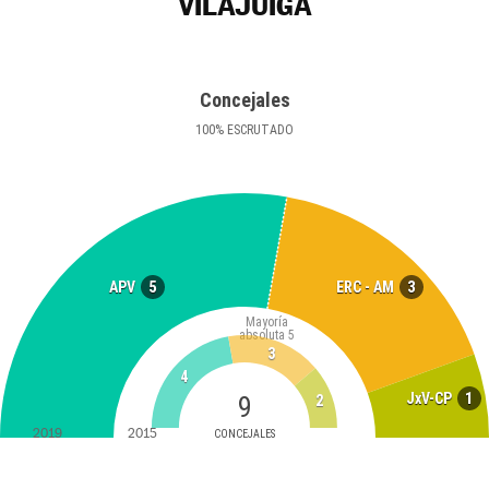
VILAJUÏGA
Concejales
100
%
ESCRUTADO
5
3
APV
ERC - AM
Mayoría
absoluta
5
3
4
1
JxV-CP
9
2
2019
2015
CONCEJALES