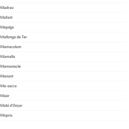
Viladrau
Vilafant
Vilajuïga
Vilallonga de Ter
Vilamacolum
Vilamalla
Vilamaniscle
Vilanant
Vila-sacra
Vilaür
Vilobí d'Onyar
Vilopriu