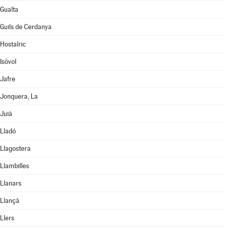
Gualta
Guils de Cerdanya
Hostalric
Isòvol
Jafre
Jonquera, La
Juià
Lladó
Llagostera
Llambilles
Llanars
Llançà
Llers