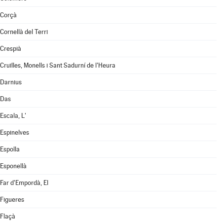
Corçà
Cornellà del Terri
Crespià
Cruïlles, Monells i Sant Sadurní de l'Heura
Darnius
Das
Escala, L'
Espinelves
Espolla
Esponellà
Far d'Empordà, El
Figueres
Flaçà