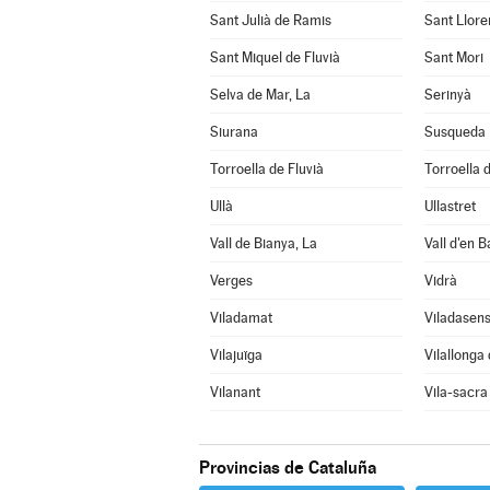
Sant Julià de Ramis
Sant Llore
Sant Miquel de Fluvià
Sant Mori
Selva de Mar, La
Serinyà
Siurana
Susqueda
Torroella de Fluvià
Torroella 
Ullà
Ullastret
Vall de Bianya, La
Vall d'en B
Verges
Vidrà
Viladamat
Viladasen
Vilajuïga
Vilallonga
Vilanant
Vila-sacra
Provincias de Cataluña