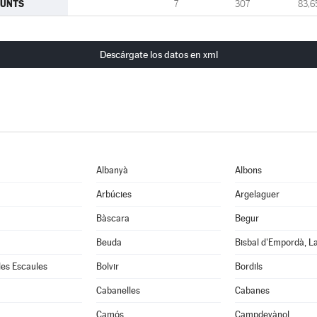
JUNTS
7
307
83,6
Descárgate los datos en xml
Albanyà
Albons
Arbúcies
Argelaguer
Bàscara
Begur
Beuda
Bisbal d'Empordà, L
 les Escaules
Bolvir
Bordils
Cabanelles
Cabanes
Camós
Campdevànol