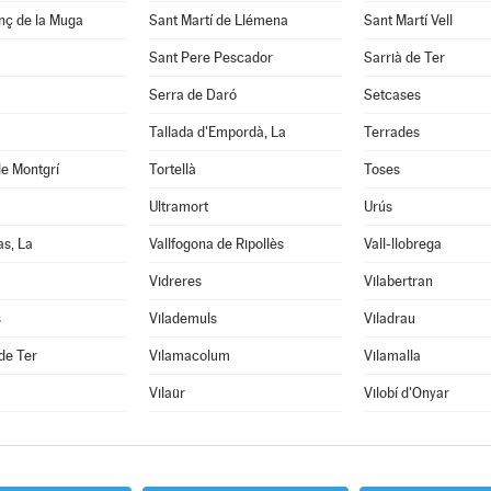
nç de la Muga
Sant Martí de Llémena
Sant Martí Vell
Sant Pere Pescador
Sarrià de Ter
Serra de Daró
Setcases
Tallada d'Empordà, La
Terrades
de Montgrí
Tortellà
Toses
Ultramort
Urús
as, La
Vallfogona de Ripollès
Vall-llobrega
Vidreres
Vilabertran
s
Vilademuls
Viladrau
 de Ter
Vilamacolum
Vilamalla
Vilaür
Vilobí d'Onyar