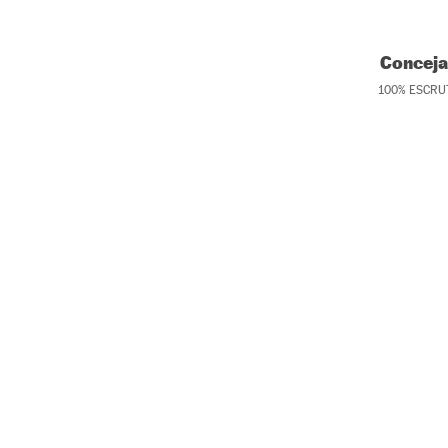
Conceja
100
%
ESCRU