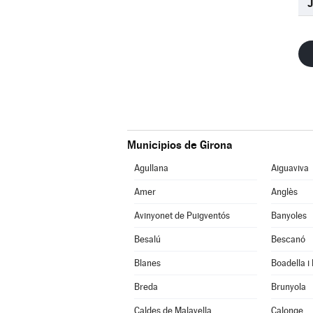
Municipios de Girona
Agullana
Aiguaviva
Amer
Anglès
Avinyonet de Puigventós
Banyoles
Besalú
Bescanó
Blanes
Boadella i
Breda
Brunyola
Caldes de Malavella
Calonge