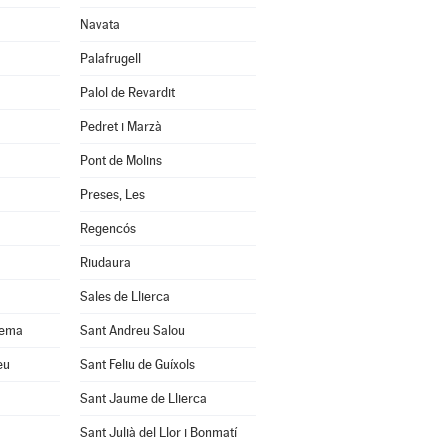
Navata
Palafrugell
Palol de Revardit
Pedret i Marzà
Pont de Molins
Preses, Les
Regencós
Riudaura
Sales de Llierca
uema
Sant Andreu Salou
eu
Sant Feliu de Guíxols
Sant Jaume de Llierca
Sant Julià del Llor i Bonmatí