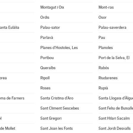
Montagut i Oix
Mont-ras
Ordis
Osor
anta Eulàlia
Palau-sator
Palau-saverdera
Parlavà
Pau
Planes d'Hostoles, Les
Planoles
Portbou
Port de la Selva, El
Queralbs
Rabós
abrea
Ripoll
Riudarenes
Roses
Rupià
oma de Farners
Santa Cristina d'Aro
Santa Llogaia d'Àlg
Sant Climent Sescebes
Sant Feliu de Buixall
l
Sant Gregori
Sant Hilari Sacalm
de Mollet
Sant Joan les Fonts
Sant Jordi Desvalls