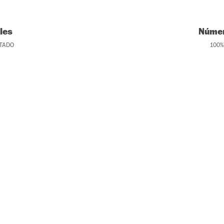
les
Númer
TADO
100
%