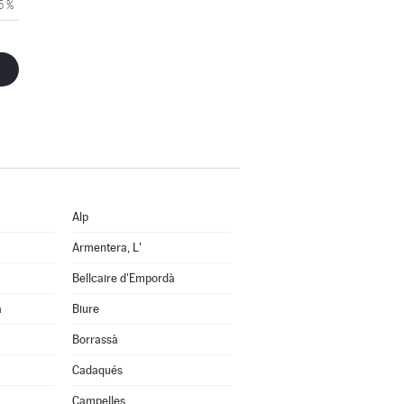
5 %
Alp
Armentera, L'
Bellcaire d'Empordà
a
Biure
Borrassà
Cadaqués
Campelles