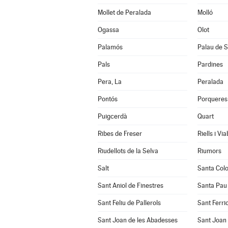
Mollet de Peralada
Molló
Ogassa
Olot
Palamós
Palau de S
Pals
Pardines
Pera, La
Peralada
Pontós
Porqueres
Puigcerdà
Quart
Ribes de Freser
Riells i Vi
Riudellots de la Selva
Riumors
Salt
Santa Col
Sant Aniol de Finestres
Santa Pau
Sant Feliu de Pallerols
Sant Ferrio
Sant Joan de les Abadesses
Sant Joan 