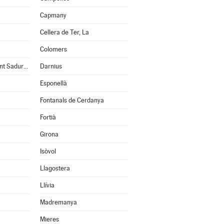
Capmany
Cellera de Ter, La
Colomers
Cruïlles, Monells i Sant Sadurní de l'Heura
Darnius
Esponellà
Fontanals de Cerdanya
Fortià
Girona
Isòvol
Llagostera
Llívia
Madremanya
Mieres