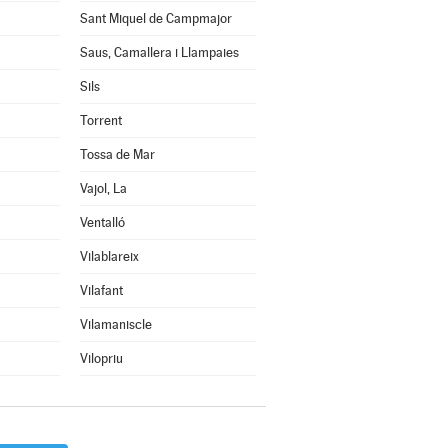
Sant Miquel de Campmajor
Saus, Camallera i Llampaies
Sils
Torrent
Tossa de Mar
Vajol, La
Ventalló
Vilablareix
Vilafant
Vilamaniscle
Vilopriu