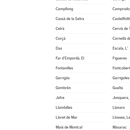
Campllong
Camprodo
Cassà de la Selva
Castellfoll
Celrà
Cervià de 
Corçà
Cornellà de
Das
Escala, L'
Far d'Empordà, El
Figueres
Fontanilles
Fontcober
Garrigàs
Garrigoles
Gombrèn
Gualta
Jafre
Jonquera,
Llambilles
Llanars
Lloret de Mar
Llosses, L
Maià de Montcal
Masarac