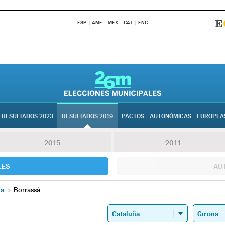
ESP
AME
MEX
CAT
ENG
RESULTADOS 2023
RESULTADOS 2019
PACTOS
AUTONÓMICAS
EUROPEA
2015
2011
LES
AU
na
»
Borrassà