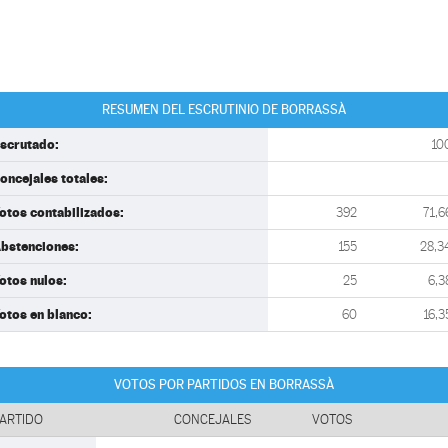
RESUMEN DEL ESCRUTINIO DE BORRASSÀ
scrutado:
10
oncejales totales:
otos contabilizados:
392
71,6
bstenciones:
155
28,3
otos nulos:
25
6,3
otos en blanco:
60
16,3
VOTOS POR PARTIDOS EN BORRASSÀ
ARTIDO
CONCEJALES
VOTOS