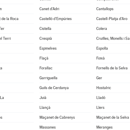
n
Canet d'Adri
Cantallops
it de la Roca
Castelló d'Empúries
Castell-Platja d'Aro
Ter
Cistella
Colera
l Terri
Crespià
Espinelves
Espolla
Flaçà
Foixà
ta
Forallac
Fornells de la Selva
Garriguella
Ger
Guils de Cerdanya
Hostalric
 La
Juià
Lladó
Llançà
Llers
es
Maçanet de Cabrenys
Maçanet de la Selva
Massanes
Meranges