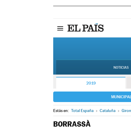
NOTICIAS
2019
MUNICIPA
Estás en:
Total España
»
Cataluña
»
Giro
BORRASSÀ