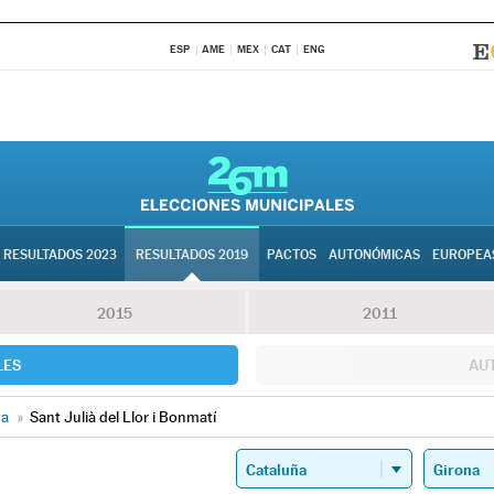
ESP
AME
MEX
CAT
ENG
RESULTADOS 2023
RESULTADOS 2019
PACTOS
AUTONÓMICAS
EUROPEA
2015
2011
LES
AU
na
»
Sant Julià del Llor i Bonmatí
I