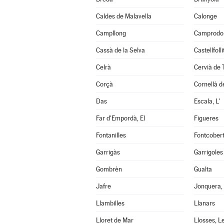
Caldes de Malavella
Calonge
Campllong
Camprodo
Cassà de la Selva
Castellfoll
Celrà
Cervià de 
Corçà
Cornellà de
Das
Escala, L'
Far d'Empordà, El
Figueres
Fontanilles
Fontcober
Garrigàs
Garrigoles
Gombrèn
Gualta
Jafre
Jonquera,
Llambilles
Llanars
Lloret de Mar
Llosses, L