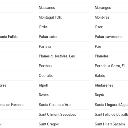
Massanes
Meranges
Montagut i Oix
Mont-ras
Ordis
Osor
anta Eulàlia
Palau-sator
Palau-saverdera
Parlavà
Pau
Planes d'Hostoles, Les
Planoles
Portbou
Port de la Selva, El
Queralbs
Rabós
abrea
Ripoll
Riudarenes
Roses
Rupià
oma de Farners
Santa Cristina d'Aro
Santa Llogaia d'Àlg
Sant Climent Sescebes
Sant Feliu de Buixall
l
Sant Gregori
Sant Hilari Sacalm