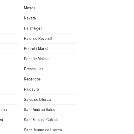
Mieres
Navata
Palafrugell
Palol de Revardit
Pedret i Marzà
Pont de Molins
Preses, Les
Regencós
Riudaura
Sales de Llierca
uema
Sant Andreu Salou
eu
Sant Feliu de Guíxols
Sant Jaume de Llierca