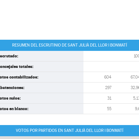
RESUMEN DEL ESCRUTINIO DE SANT JULIÀ DEL LLOR I BONMATÍ
scrutado:
10
oncejales totales:
otos contabilizados:
604
67,0
bstenciones:
297
32,9
otos nulos:
31
5,1
otos en blanco:
55
9,
VOTOS POR PARTIDOS EN SANT JULIÀ DEL LLOR I BONMATÍ