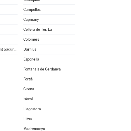
Campelles
Capmany
Cellera de Ter, La
Colomers
Cruïlles, Monells i Sant Sadurní de l'Heura
Darnius
Esponellà
Fontanals de Cerdanya
Fortià
Girona
Isòvol
Llagostera
Llívia
Madremanya