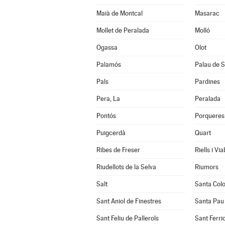
Maià de Montcal
Masarac
Mollet de Peralada
Molló
Ogassa
Olot
Palamós
Palau de S
Pals
Pardines
Pera, La
Peralada
Pontós
Porqueres
Puigcerdà
Quart
Ribes de Freser
Riells i Vi
Riudellots de la Selva
Riumors
Salt
Santa Col
Sant Aniol de Finestres
Santa Pau
Sant Feliu de Pallerols
Sant Ferrio