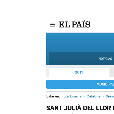
NOTICIAS
2019
MUNICIPA
Estás en:
Total España
»
Cataluña
»
Giro
SANT JULIÀ DEL LLOR 