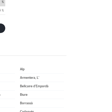
%
4 %
Alp
Armentera, L'
Bellcaire d'Empordà
a
Biure
Borrassà
Cadaqués