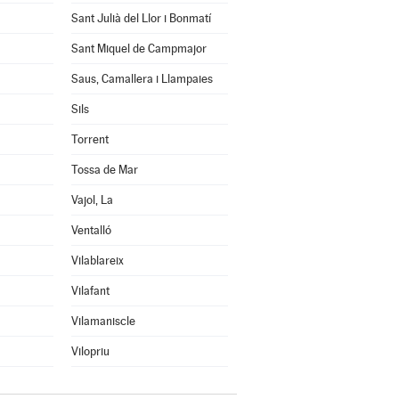
Sant Julià del Llor i Bonmatí
Sant Miquel de Campmajor
Saus, Camallera i Llampaies
Sils
Torrent
Tossa de Mar
Vajol, La
Ventalló
Vilablareix
Vilafant
Vilamaniscle
Vilopriu