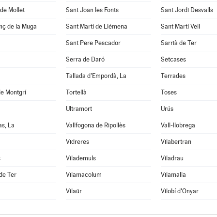
de Mollet
Sant Joan les Fonts
Sant Jordi Desvalls
nç de la Muga
Sant Martí de Llémena
Sant Martí Vell
Sant Pere Pescador
Sarrià de Ter
Serra de Daró
Setcases
Tallada d'Empordà, La
Terrades
de Montgrí
Tortellà
Toses
Ultramort
Urús
as, La
Vallfogona de Ripollès
Vall-llobrega
Vidreres
Vilabertran
s
Vilademuls
Viladrau
 de Ter
Vilamacolum
Vilamalla
Vilaür
Vilobí d'Onyar