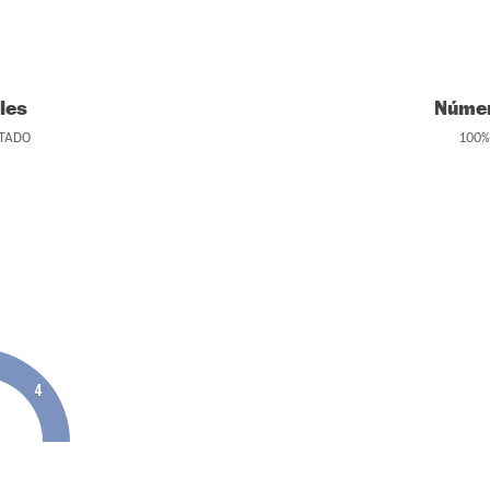
les
Númer
TADO
100
%
4