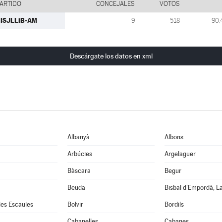
ARTIDO
CONCEJALES
VOTOS
ISJLLiB-AM
9
518
90,
Descárgate los datos en xml
Albanyà
Albons
Arbúcies
Argelaguer
Bàscara
Begur
Beuda
Bisbal d'Empordà, L
 les Escaules
Bolvir
Bordils
Cabanelles
Cabanes