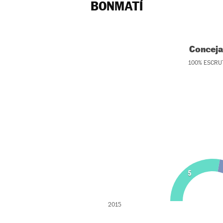
BONMATÍ
Conceja
100
%
ESCRU
5
2015