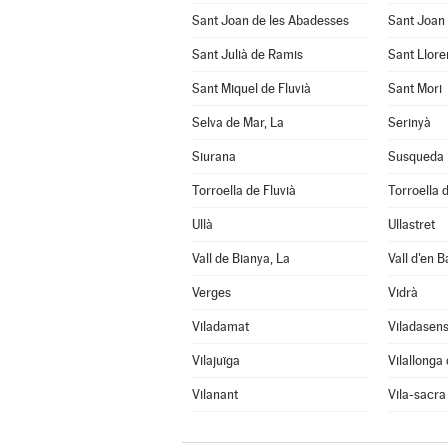
Sant Joan de les Abadesses
Sant Joan 
Sant Julià de Ramis
Sant Llore
Sant Miquel de Fluvià
Sant Mori
Selva de Mar, La
Serinyà
Siurana
Susqueda
Torroella de Fluvià
Torroella 
Ullà
Ullastret
Vall de Bianya, La
Vall d'en B
Verges
Vidrà
Viladamat
Viladasen
Vilajuïga
Vilallonga
Vilanant
Vila-sacra