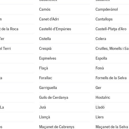
Camós
Campdevànol
n
Canet d'Adri
Cantallops
it de la Roca
Castelló d'Empúries
Castell-Platja d'Aro
Ter
Cistella
Colera
l Terri
Crespià
Espinelves
Espolla
Flaçà
Foixà
ta
Forallac
Fornells de la Selva
Garriguella
Ger
Guils de Cerdanya
Hostalric
 La
Juià
Lladó
Llançà
Llers
es
Maçanet de Cabrenys
Maçanet de la Selva