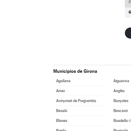
P
G
Municipios de Girona
Agullana
Aiguaviva
Amer
Anglès
Avinyonet de Puigventós
Banyoles
Besalú
Bescanó
Blanes
Boadella i
Breda
Brunyola