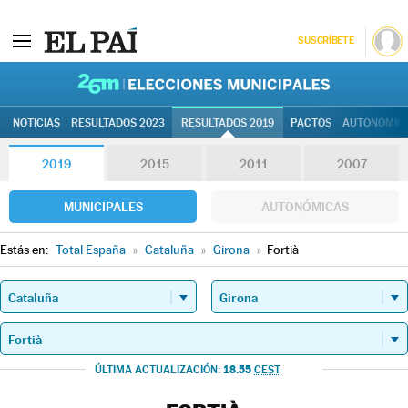
SUSCRÍBETE
26M | Elec
NOTICIAS
RESULTADOS 2023
RESULTADOS 2019
PACTOS
AUTONÓMIC
2019
2015
2011
2007
MUNICIPALES
AUTONÓMICAS
Estás en:
Total España
»
Cataluña
»
Girona
»
Fortià
18.55
ÚLTIMA ACTUALIZACIÓN:
CEST