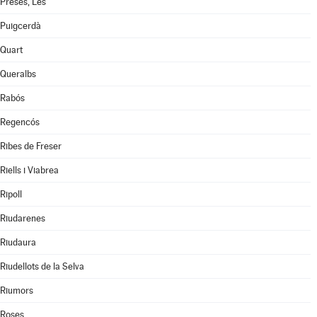
Preses, Les
Puigcerdà
Quart
Queralbs
Rabós
Regencós
Ribes de Freser
Riells i Viabrea
Ripoll
Riudarenes
Riudaura
Riudellots de la Selva
Riumors
Roses