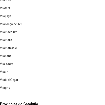
Viladrau
Vilafant
Vilajuïga
Vilallonga de Ter
Vilamacolum
Vilamalla
Vilamaniscle
Vilanant
Vila-sacra
Vilaür
Vilobí d'Onyar
Vilopriu
Provincias de Cataluña