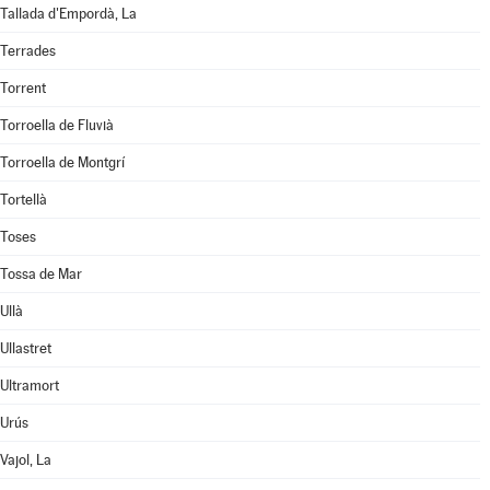
Tallada d'Empordà, La
Terrades
Torrent
Torroella de Fluvià
Torroella de Montgrí
Tortellà
Toses
Tossa de Mar
Ullà
Ullastret
Ultramort
Urús
Vajol, La