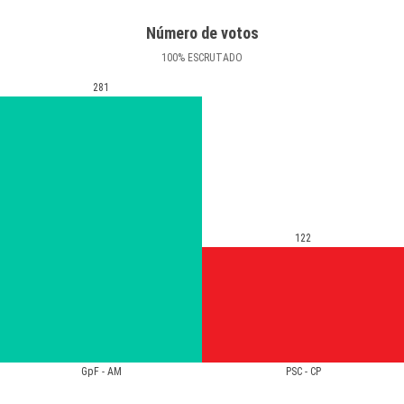
Número de votos
100
%
ESCRUTADO
281
122
GpF - AM
PSC - CP