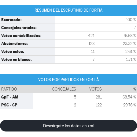
RESUMEN DEL ESCRUTINIO DE FORTIÀ
Escrutado:
100 %
Concejales totales:
7
Votos contabilizados:
421
76,68 %
Abstenciones:
128
23,32 %
Votos nulos:
11
2,61 %
Votos en blanco:
7
1,71 %
VOTOS POR PARTIDOS EN FORTIÀ
PARTIDO
CONCEJALES
VOTOS
%
GpF - AM
5
281
68,54 %
PSC - CP
2
122
29,76 %
Descárgate los datos en xml