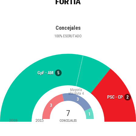
FORTIÀ
Concejales
100
%
ESCRUTADO
5
GpF - AM
Mayoría
absoluta
4
2
PSC - CP
3
3
7
1
2019
2015
CONCEJALES