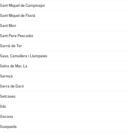
Sant Miquel de Campmajor
Sant Miquel de Fluvià
Sant Mori
Sant Pere Pescador
Sarrià de Ter
Saus, Camallera i Llampaies
Selva de Mar, La
Serinyà
Serra de Daró
Setcases
Sils
Siurana
Susqueda