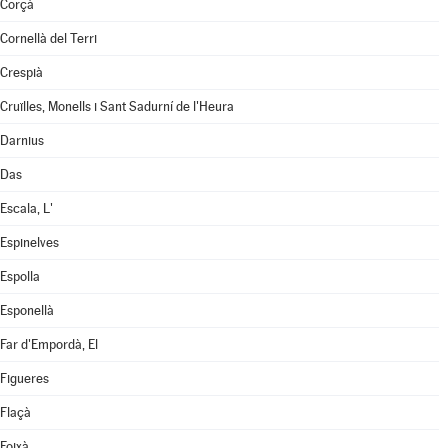
Corçà
Cornellà del Terri
Crespià
Cruïlles, Monells i Sant Sadurní de l'Heura
Darnius
Das
Escala, L'
Espinelves
Espolla
Esponellà
Far d'Empordà, El
Figueres
Flaçà
Foixà