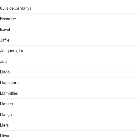
Guils de Cerdanya
Hostalric
Isòvol
Jafre
Jonquera, La
Juià
Lladó
Llagostera
Llambilles
Llanars
Llançà
Llers
Llívia