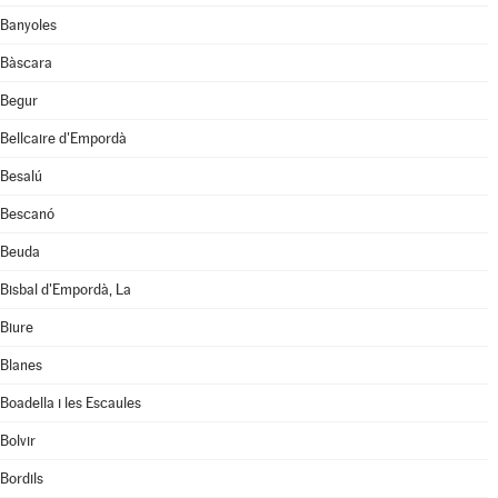
Banyoles
Bàscara
Begur
Bellcaire d'Empordà
Besalú
Bescanó
Beuda
Bisbal d'Empordà, La
Biure
Blanes
Boadella i les Escaules
Bolvir
Bordils