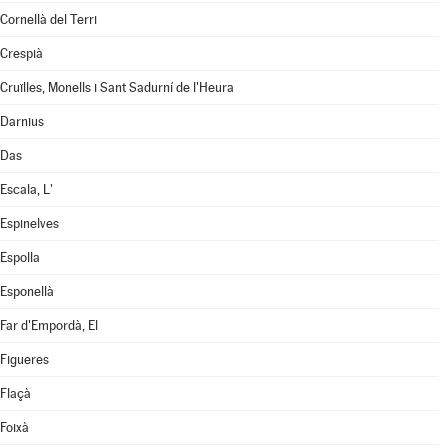
Cornellà del Terri
Crespià
Cruïlles, Monells i Sant Sadurní de l'Heura
Darnius
Das
Escala, L'
Espinelves
Espolla
Esponellà
Far d'Empordà, El
Figueres
Flaçà
Foixà