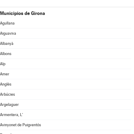
Municipios de Girona
Agullana
Aiguaviva
Albanyà
Albons
Alp
Amer
Anglès
Arbúcies
Argelaguer
Armentera, L'
Avinyonet de Puigventós