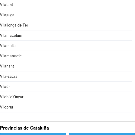
Vilafant
Vilajuïga
Vilallonga de Ter
Vilamacolum
Vilamalla
Vilamaniscle
Vilanant
Vila-sacra
Vilaür
Vilobí d'Onyar
Vilopriu
Provincias de Cataluña