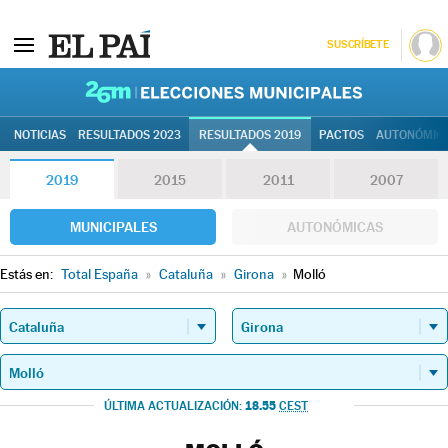
SUSCRÍBETE
26M | Elec
NOTICIAS
RESULTADOS 2023
RESULTADOS 2019
PACTOS
AUTONÓMIC
2019
2015
2011
2007
MUNICIPALES
AUTONÓMICAS
Estás en:
Total España
»
Cataluña
»
Girona
»
Molló
18.55
ÚLTIMA ACTUALIZACIÓN:
CEST