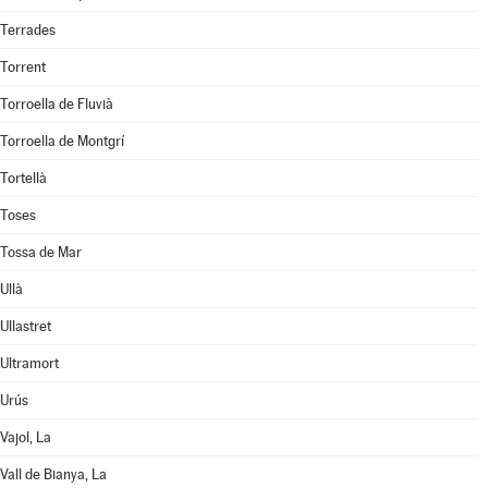
Terrades
Torrent
Torroella de Fluvià
Torroella de Montgrí
Tortellà
Toses
Tossa de Mar
Ullà
Ullastret
Ultramort
Urús
Vajol, La
Vall de Bianya, La