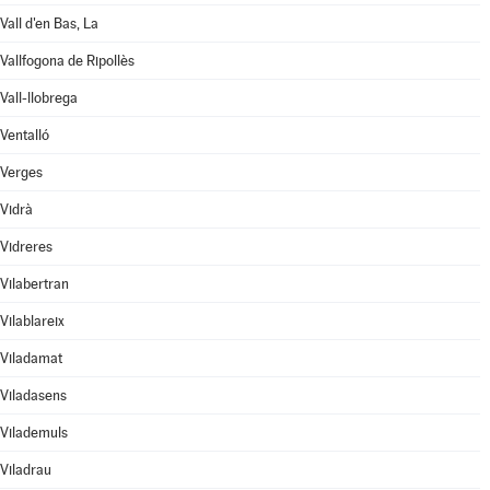
Vall d'en Bas, La
Vallfogona de Ripollès
Vall-llobrega
Ventalló
Verges
Vidrà
Vidreres
Vilabertran
Vilablareix
Viladamat
Viladasens
Vilademuls
Viladrau