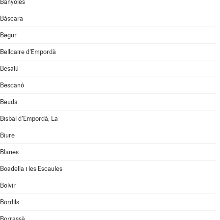
Banyoles
Bàscara
Begur
Bellcaire d'Empordà
Besalú
Bescanó
Beuda
Bisbal d'Empordà, La
Biure
Blanes
Boadella i les Escaules
Bolvir
Bordils
Borrassà