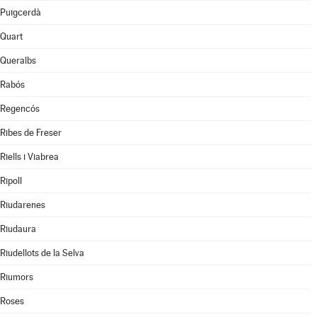
Puigcerdà
Quart
Queralbs
Rabós
Regencós
Ribes de Freser
Riells i Viabrea
Ripoll
Riudarenes
Riudaura
Riudellots de la Selva
Riumors
Roses