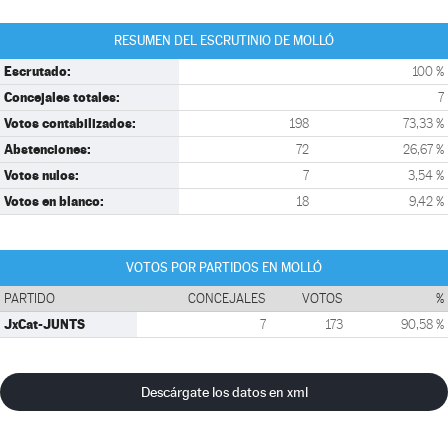
RESUMEN DEL ESCRUTINIO DE MOLLÓ
Escrutado:
100 %
Concejales totales:
7
Votos contabilizados:
198
73,33 %
Abstenciones:
72
26,67 %
Votos nulos:
7
3,54 %
Votos en blanco:
18
9,42 %
VOTOS POR PARTIDOS EN MOLLÓ
PARTIDO
CONCEJALES
VOTOS
%
JxCat-JUNTS
7
173
90,58 %
Descárgate los datos en xml