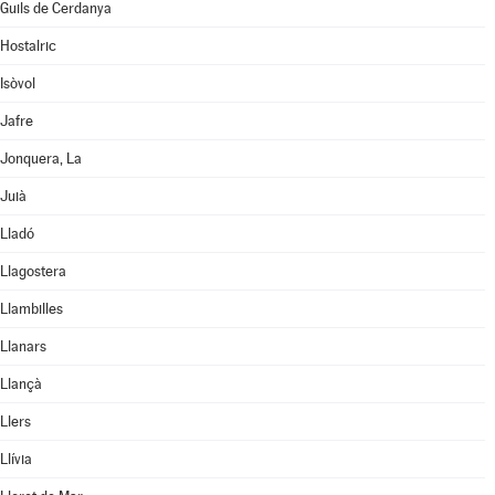
Guils de Cerdanya
Hostalric
Isòvol
Jafre
Jonquera, La
Juià
Lladó
Llagostera
Llambilles
Llanars
Llançà
Llers
Llívia