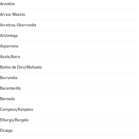
Armiñón
Arraia-Maeztu
Arratzua-Ubarrundia
Artziniega
Asparrena
Ayala/Aiara
Baños de Ebro/Mañueta
Barrundia
Berantevilla
Bernedo
Campezo/Kanpezu
Elburgo/Burgelu
Elciego