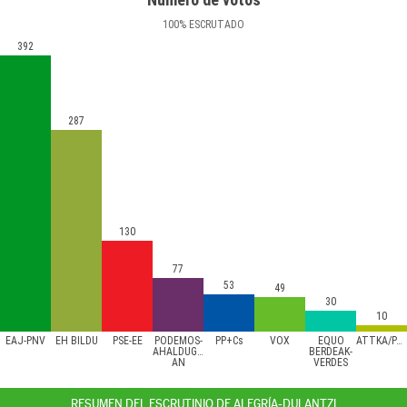
100
%
ESCRUTADO
392
287
130
77
53
49
30
10
EAJ-PNV
EH BILDU
PSE-EE
PODEMOS-
PP+Cs
VOX
EQUO
ATTKA/PACMA
AHALDUGU/EZKER
BERDEAK-
AN
VERDES
RESUMEN DEL ESCRUTINIO DE ALEGRÍA-DULANTZI