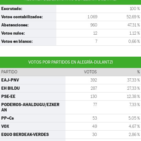
Escrutado:
100 %
Votos contabilizados:
1.069
52,69 %
Abstenciones:
960
47,31 %
Votos nulos:
12
1,12 %
Votos en blanco:
7
0,66 %
VOTOS POR PARTIDOS EN ALEGRÍA-DULANTZI
PARTIDO
VOTOS
%
EAJ-PNV
392
37,33 %
EH BILDU
287
27,33 %
PSE-EE
130
12,38 %
PODEMOS-AHALDUGU/EZKER
77
7,33 %
AN
PP+Cs
53
5,05 %
VOX
49
4,67 %
EQUO BERDEAK-VERDES
30
2,86 %