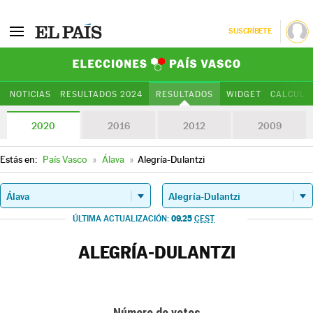
SUSCRÍBETE
Elecciones Paí
NOTICIAS
RESULTADOS 2024
RESULTADOS
WIDGET
CALCULA
2020
2016
2012
2009
Estás en:
País Vasco
»
Álava
»
Alegría-Dulantzi
09.25
ÚLTIMA ACTUALIZACIÓN:
CEST
ALEGRÍA-DULANTZI
Número de votos