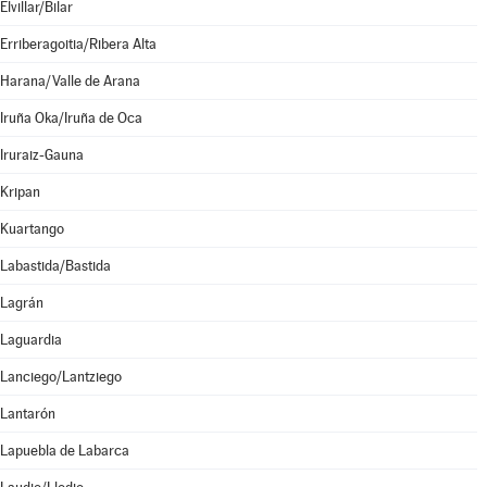
Elvillar/Bilar
Erriberagoitia/Ribera Alta
Harana/Valle de Arana
Iruña Oka/Iruña de Oca
Iruraiz-Gauna
Kripan
Kuartango
Labastida/Bastida
Lagrán
Laguardia
Lanciego/Lantziego
Lantarón
Lapuebla de Labarca