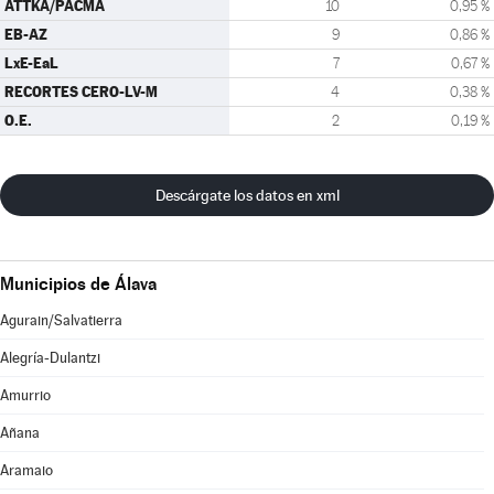
ATTKA/PACMA
10
0,95 %
EB-AZ
9
0,86 %
LxE-EaL
7
0,67 %
RECORTES CERO-LV-M
4
0,38 %
O.E.
2
0,19 %
Descárgate los datos en xml
Municipios de Álava
Agurain/Salvatierra
Alegría-Dulantzi
Amurrio
Añana
Aramaio