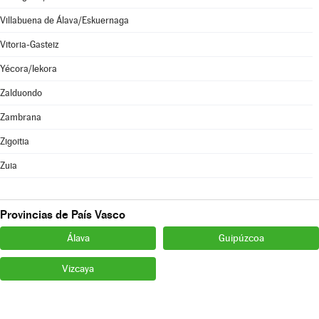
Villabuena de Álava/Eskuernaga
Vitoria-Gasteiz
Yécora/Iekora
Zalduondo
Zambrana
Zigoitia
Zuia
Provincias de País Vasco
Álava
Guipúzcoa
Vizcaya