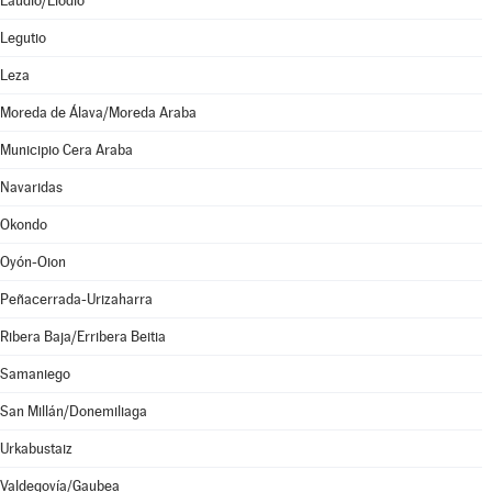
Laudio/Llodio
Legutio
Leza
Moreda de Álava/Moreda Araba
Municipio Cera Araba
Navaridas
Okondo
Oyón-Oion
Peñacerrada-Urizaharra
Ribera Baja/Erribera Beitia
Samaniego
San Millán/Donemiliaga
Urkabustaiz
Valdegovía/Gaubea