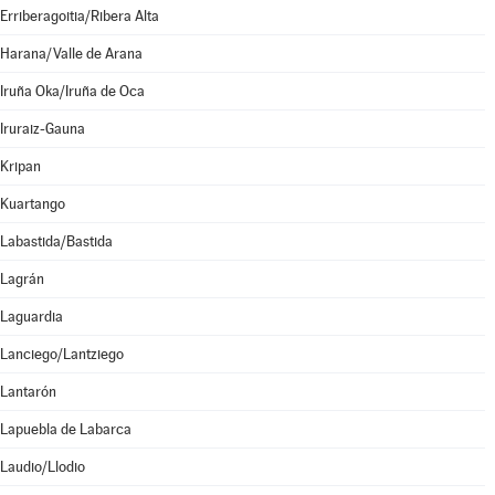
Erriberagoitia/Ribera Alta
Harana/Valle de Arana
Iruña Oka/Iruña de Oca
Iruraiz-Gauna
Kripan
Kuartango
Labastida/Bastida
Lagrán
Laguardia
Lanciego/Lantziego
Lantarón
Lapuebla de Labarca
Laudio/Llodio