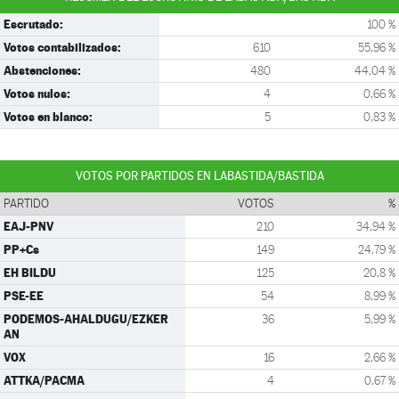
Escrutado:
100 %
Votos contabilizados:
610
55,96 %
Abstenciones:
480
44,04 %
Votos nulos:
4
0,66 %
Votos en blanco:
5
0,83 %
VOTOS POR PARTIDOS EN LABASTIDA/BASTIDA
PARTIDO
VOTOS
%
EAJ-PNV
210
34,94 %
PP+Cs
149
24,79 %
EH BILDU
125
20,8 %
PSE-EE
54
8,99 %
PODEMOS-AHALDUGU/EZKER
36
5,99 %
AN
VOX
16
2,66 %
ATTKA/PACMA
4
0,67 %