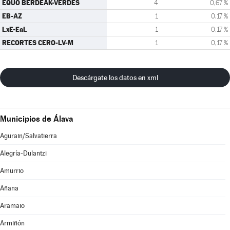
EQUO BERDEAK-VERDES
4
0,67 %
EB-AZ
1
0,17 %
LxE-EaL
1
0,17 %
RECORTES CERO-LV-M
1
0,17 %
Descárgate los datos en xml
Municipios de Álava
Agurain/Salvatierra
Alegría-Dulantzi
Amurrio
Añana
Aramaio
Armiñón