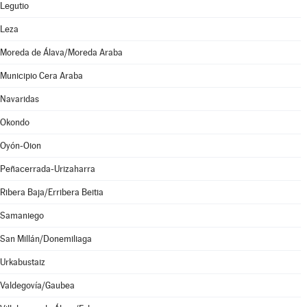
Legutio
Leza
Moreda de Álava/Moreda Araba
Municipio Cera Araba
Navaridas
Okondo
Oyón-Oion
Peñacerrada-Urizaharra
Ribera Baja/Erribera Beitia
Samaniego
San Millán/Donemiliaga
Urkabustaiz
Valdegovía/Gaubea