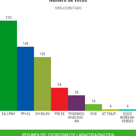
100
%
ESCRUTADO
210
149
125
54
36
16
4
4
EAJ-PNV
PP+Cs
EH BILDU
PSE-EE
PODEMOS-
VOX
ATTKA/PACMA
EQUO
AHALDUGU/EZKER
BERDEAK-
AN
VERDES
RESUMEN DEL ESCRUTINIO DE LABASTIDA/BASTIDA