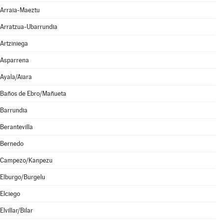
Arraia-Maeztu
Arratzua-Ubarrundia
Artziniega
Asparrena
Ayala/Aiara
Baños de Ebro/Mañueta
Barrundia
Berantevilla
Bernedo
Campezo/Kanpezu
Elburgo/Burgelu
Elciego
Elvillar/Bilar