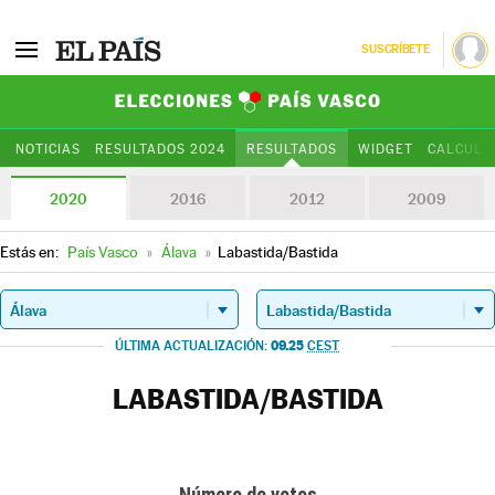
SUSCRÍBETE
Elecciones Paí
NOTICIAS
RESULTADOS 2024
RESULTADOS
WIDGET
CALCULA
2020
2016
2012
2009
Estás en:
País Vasco
»
Álava
»
Labastida/Bastida
09.25
ÚLTIMA ACTUALIZACIÓN:
CEST
LABASTIDA/BASTIDA
Número de votos