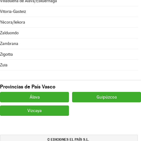
Villabuena de Álava/Eskuernaga
Vitoria-Gasteiz
Yécora/Iekora
Zalduondo
Zambrana
Zigoitia
Zuia
Provincias de País Vasco
Álava
Guipúzcoa
Vizcaya
EDICIONES EL PAÍS S.L.
©