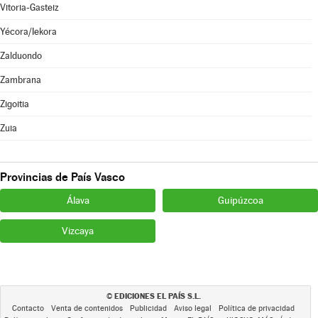
Vitoria-Gasteiz
Yécora/Iekora
Zalduondo
Zambrana
Zigoitia
Zuia
Provincias de País Vasco
Álava
Guipúzcoa
Vizcaya
EDICIONES EL PAÍS S.L.
©
Contacto
Venta de contenidos
Publicidad
Aviso legal
Política de privacidad