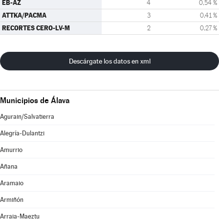
EB-AZ
4
0,54 %
ATTKA/PACMA
3
0,41 %
RECORTES CERO-LV-M
2
0,27 %
Descárgate los datos en xml
Municipios de Álava
Agurain/Salvatierra
Alegría-Dulantzi
Amurrio
Añana
Aramaio
Armiñón
Arraia-Maeztu