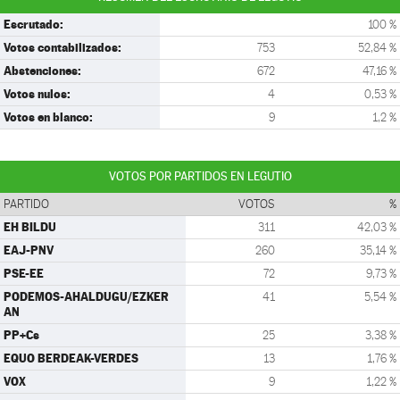
Escrutado:
100 %
Votos contabilizados:
753
52,84 %
Abstenciones:
672
47,16 %
Votos nulos:
4
0,53 %
Votos en blanco:
9
1,2 %
VOTOS POR PARTIDOS EN LEGUTIO
PARTIDO
VOTOS
%
EH BILDU
311
42,03 %
EAJ-PNV
260
35,14 %
PSE-EE
72
9,73 %
PODEMOS-AHALDUGU/EZKER
41
5,54 %
AN
PP+Cs
25
3,38 %
EQUO BERDEAK-VERDES
13
1,76 %
VOX
9
1,22 %