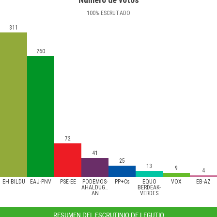
100
%
ESCRUTADO
311
260
72
41
25
13
9
4
EH BILDU
EAJ-PNV
PSE-EE
PODEMOS-
PP+Cs
EQUO
VOX
EB-AZ
AHALDUGU/EZKER
BERDEAK-
AN
VERDES
RESUMEN DEL ESCRUTINIO DE LEGUTIO