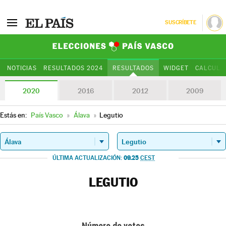
SUSCRÍBETE
Elecciones Paí
NOTICIAS
RESULTADOS 2024
RESULTADOS
WIDGET
CALCULA
2020
2016
2012
2009
Estás en:
País Vasco
»
Álava
»
Legutio
09.25
ÚLTIMA ACTUALIZACIÓN:
CEST
LEGUTIO
Número de votos