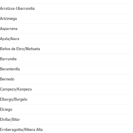
Arratzua-Ubarrundia
Artziniega
Asparrena
Ayala/Aiara
Baños de Ebro/Mañueta
Barrundia
Berantevilla
Bernedo
Campezo/Kanpezu
Elburgo/Burgelu
Elciego
Elvillar/Bilar
Erriberagoitia/Ribera Alta