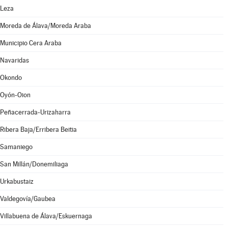
Leza
Moreda de Álava/Moreda Araba
Municipio Cera Araba
Navaridas
Okondo
Oyón-Oion
Peñacerrada-Urizaharra
Ribera Baja/Erribera Beitia
Samaniego
San Millán/Donemiliaga
Urkabustaiz
Valdegovía/Gaubea
Villabuena de Álava/Eskuernaga