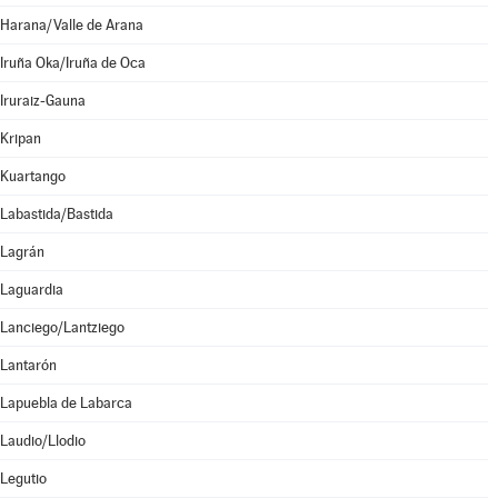
Harana/Valle de Arana
Iruña Oka/Iruña de Oca
Iruraiz-Gauna
Kripan
Kuartango
Labastida/Bastida
Lagrán
Laguardia
Lanciego/Lantziego
Lantarón
Lapuebla de Labarca
Laudio/Llodio
Legutio