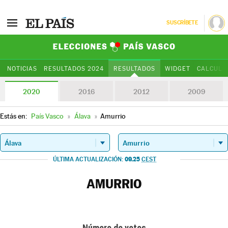
SUSCRÍBETE
Elecciones Paí
NOTICIAS
RESULTADOS 2024
RESULTADOS
WIDGET
CALCULA
2020
2016
2012
2009
Estás en:
País Vasco
»
Álava
»
Amurrio
09.25
ÚLTIMA ACTUALIZACIÓN:
CEST
AMURRIO
Número de votos