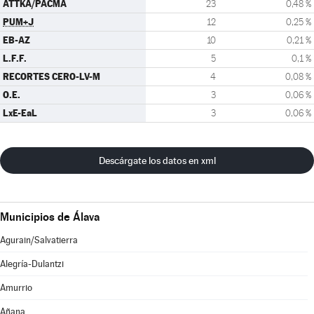
ATTKA/PACMA
23
0,48 %
PUM+J
12
0,25 %
EB-AZ
10
0,21 %
L.F.F.
5
0,1 %
RECORTES CERO-LV-M
4
0,08 %
O.E.
3
0,06 %
LxE-EaL
3
0,06 %
Descárgate los datos en xml
Municipios de Álava
Agurain/Salvatierra
Alegría-Dulantzi
Amurrio
Añana