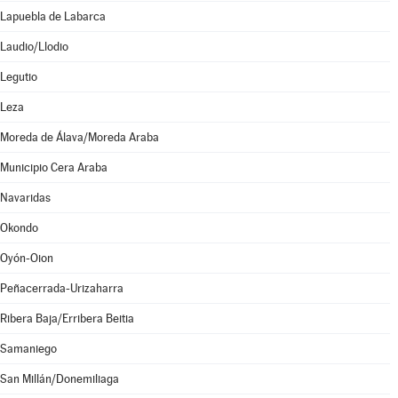
Lapuebla de Labarca
Laudio/Llodio
Legutio
Leza
Moreda de Álava/Moreda Araba
Municipio Cera Araba
Navaridas
Okondo
Oyón-Oion
Peñacerrada-Urizaharra
Ribera Baja/Erribera Beitia
Samaniego
San Millán/Donemiliaga