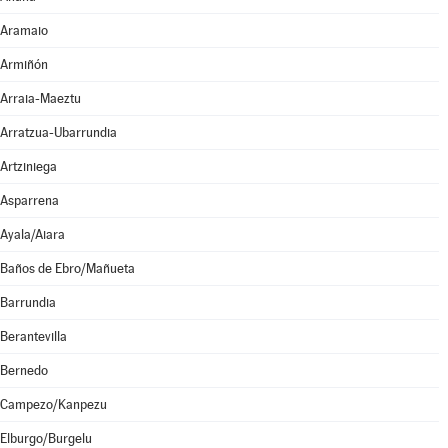
Aramaio
Armiñón
Arraia-Maeztu
Arratzua-Ubarrundia
Artziniega
Asparrena
Ayala/Aiara
Baños de Ebro/Mañueta
Barrundia
Berantevilla
Bernedo
Campezo/Kanpezu
Elburgo/Burgelu