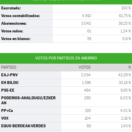
Escrutado:
100 %
Votos contabilizados:
4.910
61,75 %
Abstenciones:
3.042
38,25 %
Votos nulos:
61
1,24 %
Votos en blanco:
39
0,8 %
VOTOS POR PARTIDOS EN AMURRIO
PARTIDO
VOTOS
%
EAJ-PNV
2.034
42,29 %
EH BILDU
1.596
33,18 %
PSE-EE
464
9,65 %
PODEMOS-AHALDUGU/EZKER
290
6,03 %
AN
PP+Cs
193
4,01 %
VOX
104
2,16 %
EQUO BERDEAK-VERDES
69
1,43 %