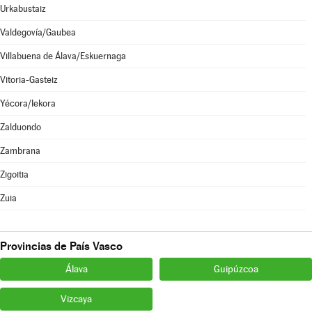
Urkabustaiz
Valdegovía/Gaubea
Villabuena de Álava/Eskuernaga
Vitoria-Gasteiz
Yécora/Iekora
Zalduondo
Zambrana
Zigoitia
Zuia
Provincias de País Vasco
Álava
Guipúzcoa
Vizcaya