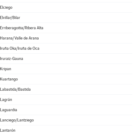
Elciego
Elvillar/Bilar
Erriberagoitia/Ribera Alta
Harana/Valle de Arana
Iruña Oka/Iruña de Oca
Iruraiz-Gauna
Kripan
Kuartango
Labastida/Bastida
Lagrán
Laguardia
Lanciego/Lantziego
Lantarón