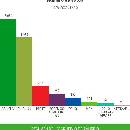
100
%
ESCRUTADO
2.034
1.596
464
290
193
104
69
23
EAJ-PNV
EH BILDU
PSE-EE
PODEMOS-
PP+Cs
VOX
EQUO
ATTKA/PACMA
AHALDUGU/EZKER
BERDEAK-
AN
VERDES
RESUMEN DEL ESCRUTINIO DE AMURRIO