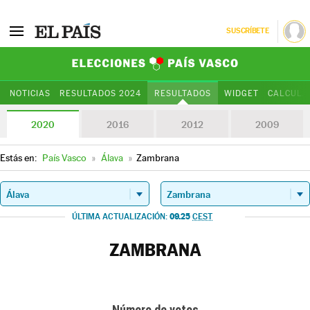
SUSCRÍBETE
Elecciones Paí
NOTICIAS
RESULTADOS 2024
RESULTADOS
WIDGET
CALCULA
2020
2016
2012
2009
Estás en:
País Vasco
»
Álava
»
Zambrana
09.25
ÚLTIMA ACTUALIZACIÓN:
CEST
ZAMBRANA
Número de votos