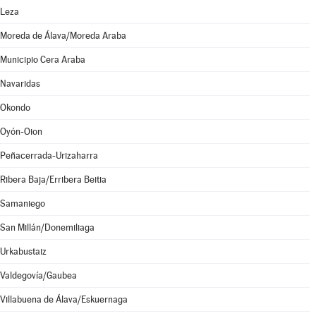
Leza
Moreda de Álava/Moreda Araba
Municipio Cera Araba
Navaridas
Okondo
Oyón-Oion
Peñacerrada-Urizaharra
Ribera Baja/Erribera Beitia
Samaniego
San Millán/Donemiliaga
Urkabustaiz
Valdegovía/Gaubea
Villabuena de Álava/Eskuernaga