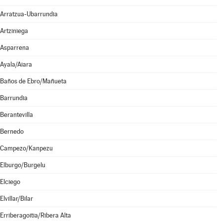
Arratzua-Ubarrundia
Artziniega
Asparrena
Ayala/Aiara
Baños de Ebro/Mañueta
Barrundia
Berantevilla
Bernedo
Campezo/Kanpezu
Elburgo/Burgelu
Elciego
Elvillar/Bilar
Erriberagoitia/Ribera Alta