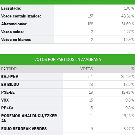
Escrutado:
100 %
Votos contabilizados:
157
48,31 %
Abstenciones:
168
51,69 %
Votos nulos:
2
1,27 %
Votos en blanco:
2
1,29 %
VOTOS POR PARTIDOS EN ZAMBRANA
PARTIDO
VOTOS
%
EAJ-PNV
54
35,29 %
EH BILDU
28
18,3 %
PSE-EE
19
12,42 %
VOX
15
9,8 %
PP+Cs
15
9,8 %
PODEMOS-AHALDUGU/EZKER
14
9,15 %
AN
EQUO BERDEAK-VERDES
5
3,27 %