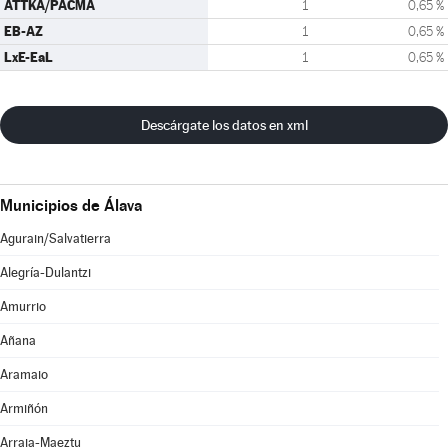
ATTKA/PACMA
1
0,65 %
EB-AZ
1
0,65 %
LxE-EaL
1
0,65 %
Descárgate los datos en xml
Municipios de Álava
Agurain/Salvatierra
Alegría-Dulantzi
Amurrio
Añana
Aramaio
Armiñón
Arraia-Maeztu