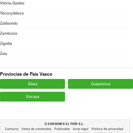
Vitoria-Gasteiz
Yécora/Iekora
Zalduondo
Zambrana
Zigoitia
Zuia
Provincias de País Vasco
Álava
Guipúzcoa
Vizcaya
EDICIONES EL PAÍS S.L.
©
Contacto
Venta de contenidos
Publicidad
Aviso legal
Política de privacidad