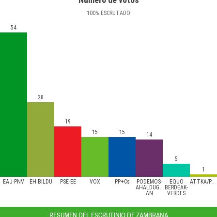
100
%
ESCRUTADO
54
28
19
15
15
14
5
1
EAJ-PNV
EH BILDU
PSE-EE
VOX
PP+Cs
PODEMOS-
EQUO
ATTKA/PACMA
AHALDUGU/EZKER
BERDEAK-
AN
VERDES
RESUMEN DEL ESCRUTINIO DE ZAMBRANA