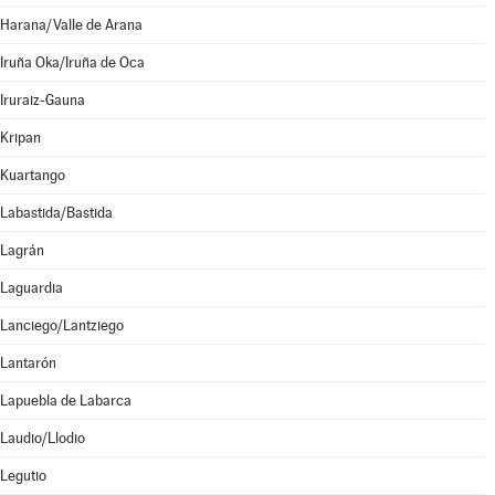
Harana/Valle de Arana
Iruña Oka/Iruña de Oca
Iruraiz-Gauna
Kripan
Kuartango
Labastida/Bastida
Lagrán
Laguardia
Lanciego/Lantziego
Lantarón
Lapuebla de Labarca
Laudio/Llodio
Legutio