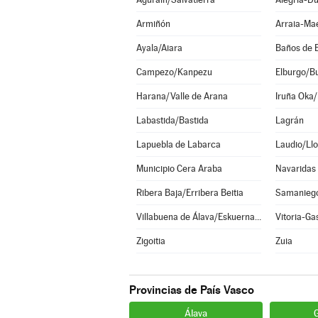
Armiñón
Arraia-Ma
Ayala/Aiara
Baños de 
Campezo/Kanpezu
Elburgo/B
Harana/Valle de Arana
Iruña Oka/
Labastida/Bastida
Lagrán
Lapuebla de Labarca
Laudio/Llo
Municipio Cera Araba
Navaridas
Ribera Baja/Erribera Beitia
Samanieg
Villabuena de Álava/Eskuernaga
Vitoria-Ga
Zigoitia
Zuia
Provincias de País Vasco
Álava