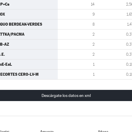
P+Cs
14
2,5
VOX
9
1,6
QUO BERDEAK-VERDES
8
1,4
ATTKA/PACMA
2
0,3
B-AZ
2
0,3
.E.
2
0,3
xE-EaL
1
0,1
ECORTES CERO-LV-M
1
0,1
Descárgate los datos en xml
lantzi
Amurrio
Añana