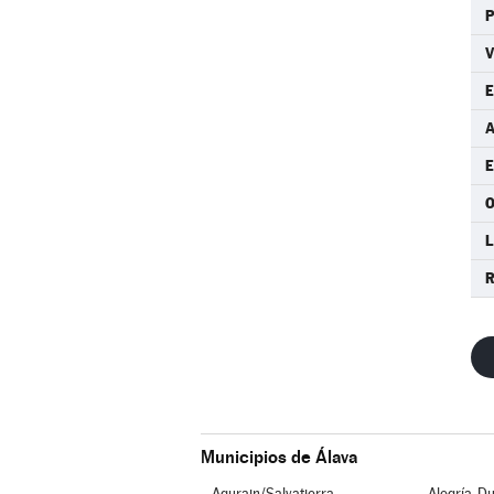
P
E
E
O
L
R
Municipios de Álava
Agurain/Salvatierra
Alegría-Du