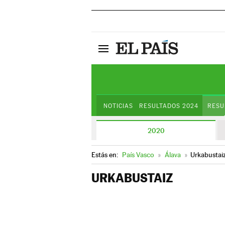
NOTICIAS
RESULTADOS 2024
RESU
2020
Estás en:
País Vasco
»
Álava
»
Urkabustai
URKABUSTAIZ