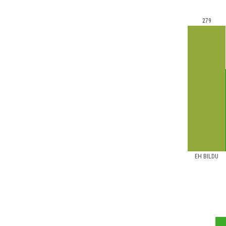
279
EH BILDU