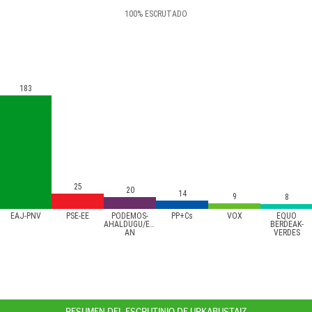
100
%
ESCRUTADO
183
25
20
14
9
8
EAJ-PNV
PSE-EE
PODEMOS-
PP+Cs
VOX
EQUO
AHALDUGU/EZKER
BERDEAK-
AN
VERDES
RESUMEN DEL ESCRUTINIO DE URKABUSTAIZ