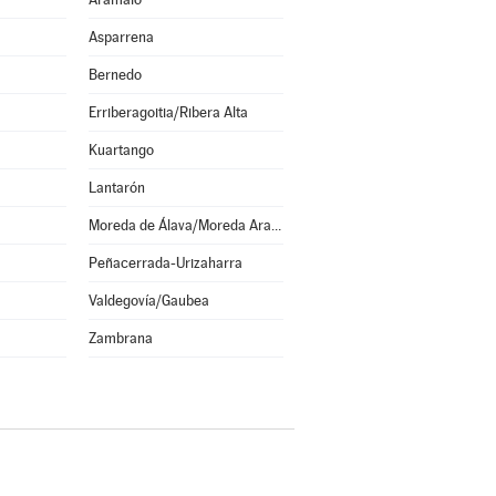
Asparrena
Bernedo
Erriberagoitia/Ribera Alta
Kuartango
Lantarón
Moreda de Álava/Moreda Araba
Peñacerrada-Urizaharra
Valdegovía/Gaubea
Zambrana