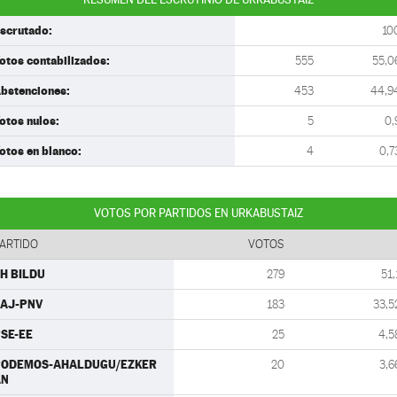
scrutado:
10
otos contabilizados:
555
55,0
bstenciones:
453
44,9
otos nulos:
5
0,
otos en blanco:
4
0,7
VOTOS POR PARTIDOS EN URKABUSTAIZ
ARTIDO
VOTOS
H BILDU
279
51,
AJ-PNV
183
33,5
SE-EE
25
4,5
PODEMOS-AHALDUGU/EZKER
20
3,6
AN