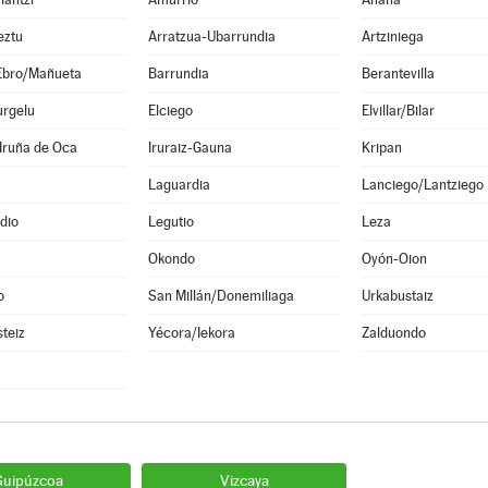
eztu
Arratzua-Ubarrundia
Artziniega
Ebro/Mañueta
Barrundia
Berantevilla
urgelu
Elciego
Elvillar/Bilar
Iruña de Oca
Iruraiz-Gauna
Kripan
Laguardia
Lanciego/Lantziego
dio
Legutio
Leza
Okondo
Oyón-Oion
o
San Millán/Donemiliaga
Urkabustaiz
steiz
Yécora/Iekora
Zalduondo
Guipúzcoa
Vizcaya