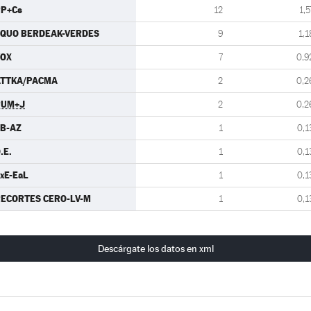
P+Cs
12
1,5
QUO BERDEAK-VERDES
9
1,1
VOX
7
0,9
ATTKA/PACMA
2
0,2
PUM+J
2
0,2
B-AZ
1
0,1
.E.
1
0,1
xE-EaL
1
0,1
ECORTES CERO-LV-M
1
0,1
Descárgate los datos en xml