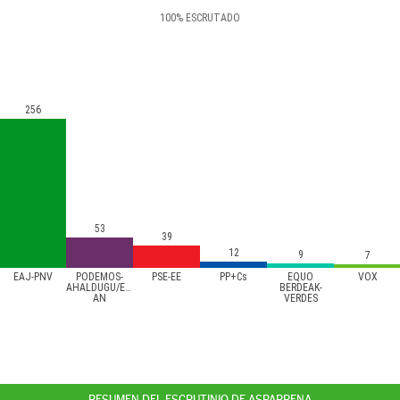
100
%
ESCRUTADO
256
53
39
12
9
7
EAJ-PNV
PODEMOS-
PSE-EE
PP+Cs
EQUO
VOX
AHALDUGU/EZKER
BERDEAK-
AN
VERDES
RESUMEN DEL ESCRUTINIO DE ASPARRENA