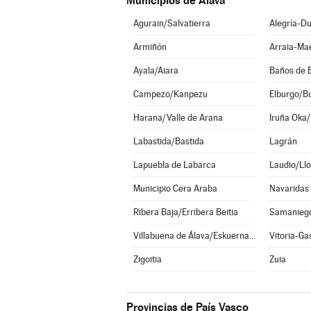
Municipios de Álava
Agurain/Salvatierra
Alegría-Du
Armiñón
Arraia-Ma
Ayala/Aiara
Baños de 
Campezo/Kanpezu
Elburgo/B
Harana/Valle de Arana
Iruña Oka/
Labastida/Bastida
Lagrán
Lapuebla de Labarca
Laudio/Llo
Municipio Cera Araba
Navaridas
Ribera Baja/Erribera Beitia
Samanieg
Villabuena de Álava/Eskuernaga
Vitoria-Ga
Zigoitia
Zuia
Provincias de País Vasco