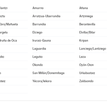
lantzi
Amurrio
Añana
eztu
Arratzua-Ubarrundia
Artziniega
Ebro/Mañueta
Barrundia
Berantevilla
urgelu
Elciego
Elvillar/Bilar
Iruña de Oca
Iruraiz-Gauna
Kripan
Laguardia
Lanciego/Lantziego
dio
Legutio
Leza
Okondo
Oyón-Oion
o
San Millán/Donemiliaga
Urkabustaiz
steiz
Yécora/Iekora
Zalduondo