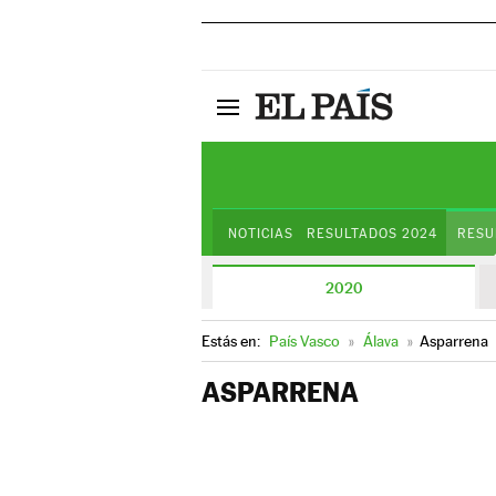
NOTICIAS
RESULTADOS 2024
RESU
2020
Estás en:
País Vasco
»
Álava
»
Asparrena
ASPARRENA