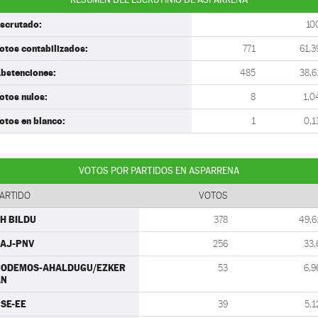
scrutado:
10
otos contabilizados:
771
61,3
bstenciones:
485
38,6
otos nulos:
8
1,0
otos en blanco:
1
0,1
VOTOS POR PARTIDOS EN ASPARRENA
ARTIDO
VOTOS
H BILDU
378
49,6
AJ-PNV
256
33,
PODEMOS-AHALDUGU/EZKER
53
6,9
AN
SE-EE
39
5,1