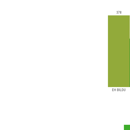
378
EH BILDU