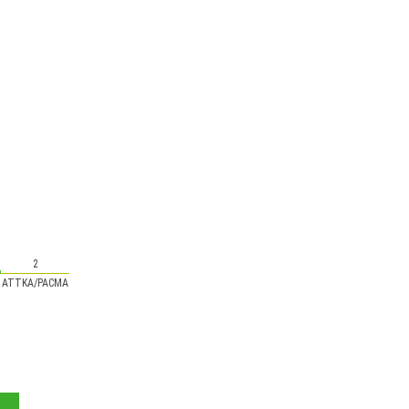
2
ATTKA/PACMA