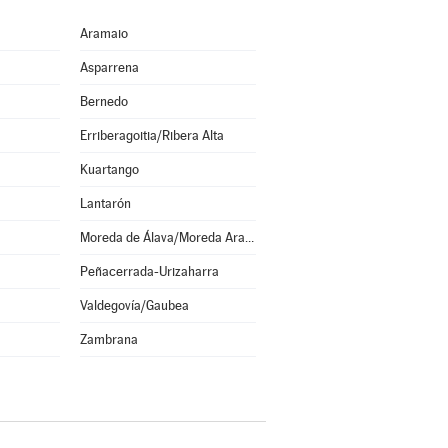
Aramaio
Asparrena
Bernedo
Erriberagoitia/Ribera Alta
Kuartango
Lantarón
Moreda de Álava/Moreda Araba
Peñacerrada-Urizaharra
Valdegovía/Gaubea
Zambrana