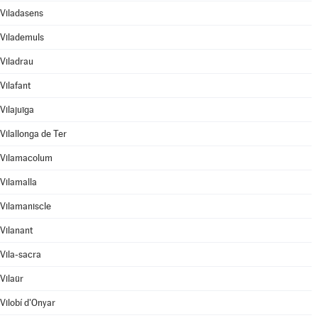
Viladasens
Vilademuls
Viladrau
Vilafant
Vilajuïga
Vilallonga de Ter
Vilamacolum
Vilamalla
Vilamaniscle
Vilanant
Vila-sacra
Vilaür
Vilobí d'Onyar