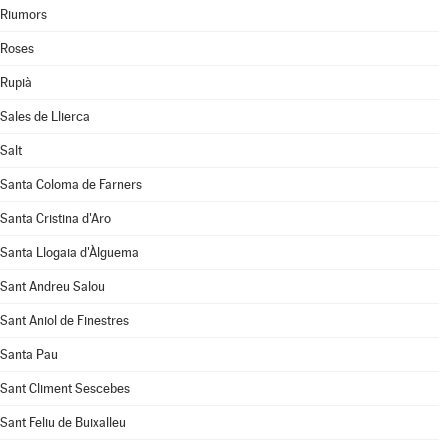
Riumors
Roses
Rupià
Sales de Llierca
Salt
Santa Coloma de Farners
Santa Cristina d'Aro
Santa Llogaia d'Àlguema
Sant Andreu Salou
Sant Aniol de Finestres
Santa Pau
Sant Climent Sescebes
Sant Feliu de Buixalleu