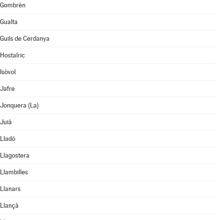
Gombrèn
Gualta
Guils de Cerdanya
Hostalric
Isòvol
Jafre
Jonquera (La)
Juià
Lladó
Llagostera
Llambilles
Llanars
Llançà