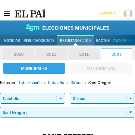
SUSCRÍBETE
26M | Elec
NOTICIAS
RESULTADOS 2023
RESULTADOS 2019
PACTOS
AUTONÓMIC
2019
2015
2011
2007
MUNICIPALES
AUTONÓMICAS
Estás en:
Total España
»
Cataluña
»
Girona
»
Sant Gregori