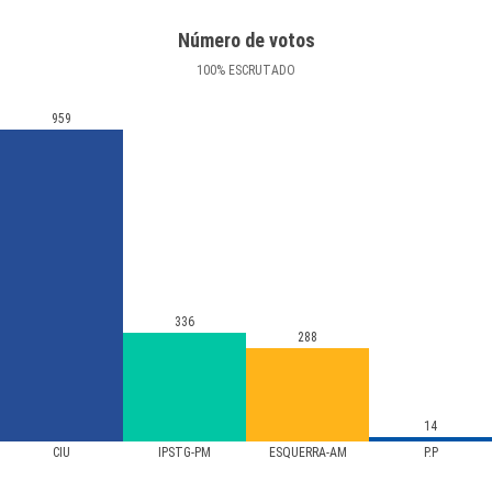
Número de votos
100
%
ESCRUTADO
959
336
288
14
CIU
IPSTG-PM
ESQUERRA-AM
P.P