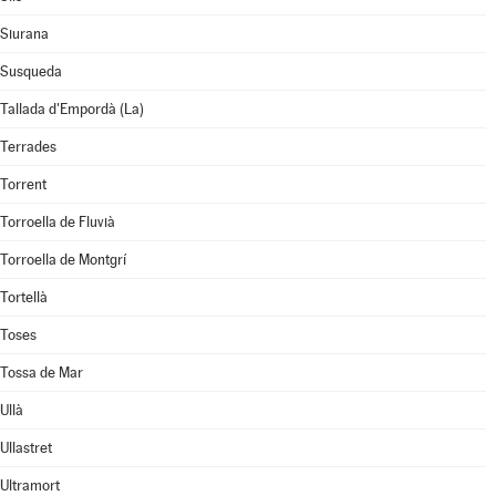
Siurana
Susqueda
Tallada d'Empordà (La)
Terrades
Torrent
Torroella de Fluvià
Torroella de Montgrí
Tortellà
Toses
Tossa de Mar
Ullà
Ullastret
Ultramort