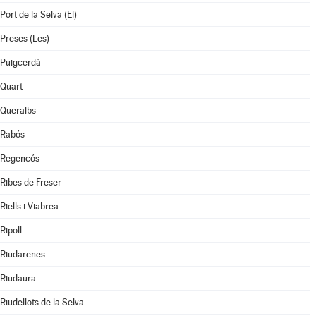
Port de la Selva (El)
Preses (Les)
Puigcerdà
Quart
Queralbs
Rabós
Regencós
Ribes de Freser
Riells i Viabrea
Ripoll
Riudarenes
Riudaura
Riudellots de la Selva