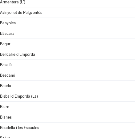
Armentera (L')
Avinyonet de Puigventós
Banyoles
Bàscara
Begur
Bellcaire d'Empordà
Besalú
Bescanó
Beuda
Bisbal d'Empordà (La)
Biure
Blanes
Boadella i les Escaules