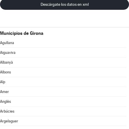
Descárgate los datos en xml
Municipios de Girona
Agullana
Aiguaviva
Albanyà
Albons
Alp
Amer
Anglès
Arbúcies
Argelaguer