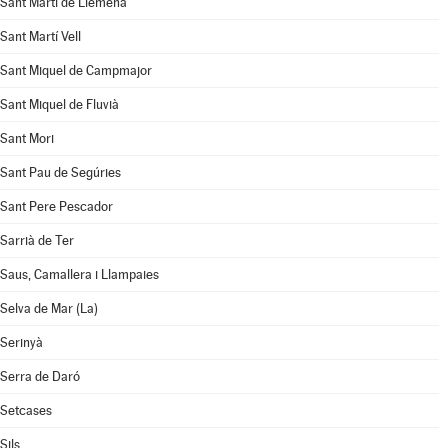
Sant Martí de Llémena
Sant Martí Vell
Sant Miquel de Campmajor
Sant Miquel de Fluvià
Sant Mori
Sant Pau de Segúries
Sant Pere Pescador
Sarrià de Ter
Saus, Camallera i Llampaies
Selva de Mar (La)
Serinyà
Serra de Daró
Setcases
Sils