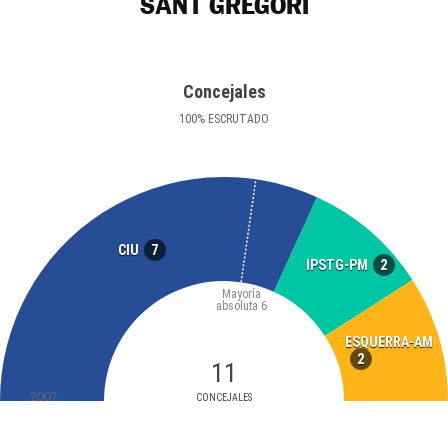
SANT GREGORI
Concejales
100
%
ESCRUTADO
7
CIU
2
IPSTG-PM
Mayoría
absoluta
6
ESQUERRA-AM
2
11
2007
CONCEJALES