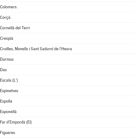
Colomers
Corçà
Cornellà del Terri
Crespià
Cruïlles, Monells i Sant Sadurní de l'Heura
Darnius
Das
Escala (L')
Espinelves
Espolla
Esponellà
Far d'Empordà (El)
Figueres