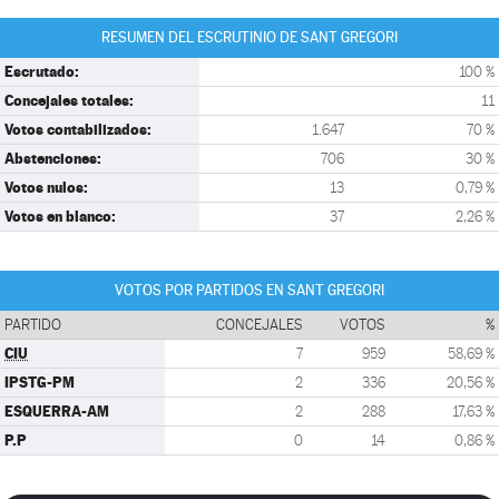
RESUMEN DEL ESCRUTINIO DE SANT GREGORI
Escrutado:
100 %
Concejales totales:
11
Votos contabilizados:
1.647
70 %
Abstenciones:
706
30 %
Votos nulos:
13
0,79 %
Votos en blanco:
37
2,26 %
VOTOS POR PARTIDOS EN SANT GREGORI
PARTIDO
CONCEJALES
VOTOS
%
CIU
7
959
58,69 %
IPSTG-PM
2
336
20,56 %
ESQUERRA-AM
2
288
17,63 %
P.P
0
14
0,86 %