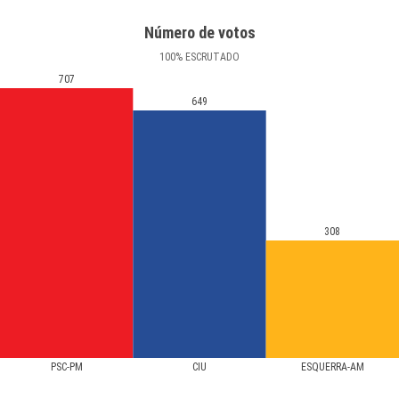
Número de votos
100
%
ESCRUTADO
707
649
308
PSC-PM
CIU
ESQUERRA-AM