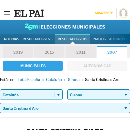
SUSCRÍBETE
26M | Elec
NOTICIAS
RESULTADOS 2023
RESULTADOS 2019
PACTOS
AUTONÓMIC
2019
2015
2011
2007
MUNICIPALES
AUTONÓMICAS
Estás en:
Total España
»
Cataluña
»
Girona
»
Santa Cristina d'Aro