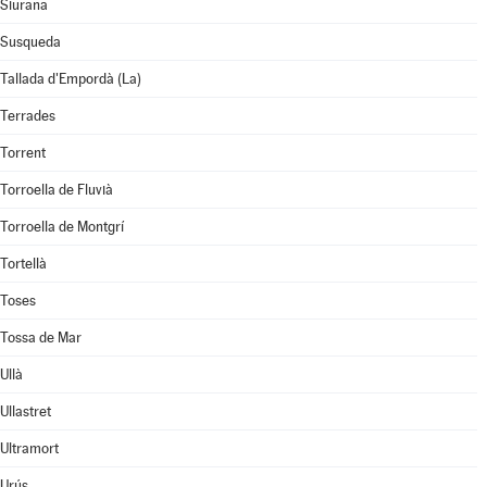
Siurana
Susqueda
Tallada d'Empordà (La)
Terrades
Torrent
Torroella de Fluvià
Torroella de Montgrí
Tortellà
Toses
Tossa de Mar
Ullà
Ullastret
Ultramort
Urús