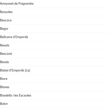
Avinyonet de Puigventós
Banyoles
Bàscara
Begur
Bellcaire d'Empordà
Besalú
Bescanó
Beuda
Bisbal d'Empordà (La)
Biure
Blanes
Boadella i les Escaules
Bolvir