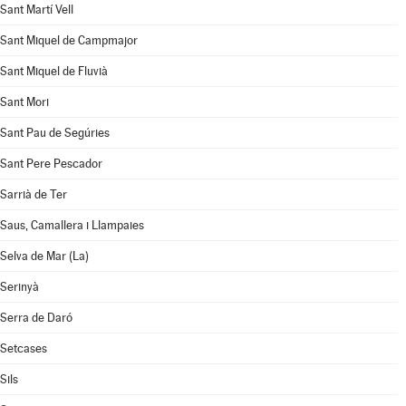
Sant Martí Vell
Sant Miquel de Campmajor
Sant Miquel de Fluvià
Sant Mori
Sant Pau de Segúries
Sant Pere Pescador
Sarrià de Ter
Saus, Camallera i Llampaies
Selva de Mar (La)
Serinyà
Serra de Daró
Setcases
Sils