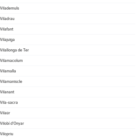
Vilademuls
Viladrau
Vilafant
Vilajuïga
Vilallonga de Ter
Vilamacolum
Vilamalla
Vilamaniscle
Vilanant
Vila-sacra
Vilaür
Vilobí d'Onyar
Vilopriu