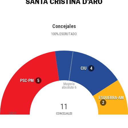
SANTA CRISTINA D'ARO
Concejales
100
%
ESCRUTADO
4
CIU
5
PSC-PM
Mayoría
absoluta
6
ESQUERRA-AM
2
11
2007
CONCEJALES