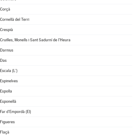
Corçà
Cornellà del Terri
Crespià
Cruïlles, Monells i Sant Sadurní de l'Heura
Darnius
Das
Escala (L')
Espinelves
Espolla
Esponellà
Far d'Empordà (El)
Figueres
Flaçà