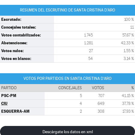
RESUMEN DEL ESCRUTINIO DE SANTA CRISTINA D'ARO
Escrutado:
100 %
Concejales totales:
11
Votos contabilizados:
1.745
57,67 %
Abstenciones:
1.281
42,33 %
Votos nulos:
27
1,55 %
Votos en blanco:
54
3,14 %
VOTOS POR PARTIDOS EN SANTA CRISTINA D'ARO
PARTIDO
CONCEJALES
VOTOS
%
PSC-PM
5
707
41,15 %
CIU
4
649
37,78 %
ESQUERRA-AM
2
308
17,93 %
Descárgate los datos en xml