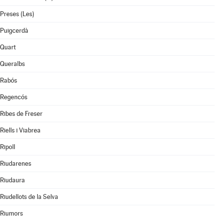
Preses (Les)
Puigcerdà
Quart
Queralbs
Rabós
Regencós
Ribes de Freser
Riells i Viabrea
Ripoll
Riudarenes
Riudaura
Riudellots de la Selva
Riumors