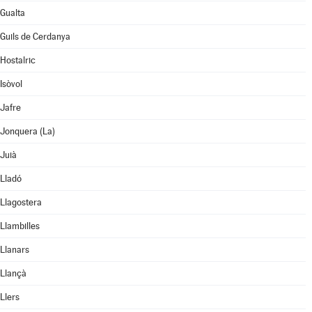
Gualta
Guils de Cerdanya
Hostalric
Isòvol
Jafre
Jonquera (La)
Juià
Lladó
Llagostera
Llambilles
Llanars
Llançà
Llers