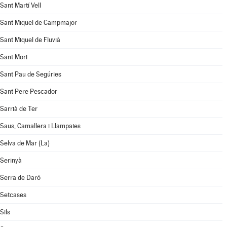
Sant Martí Vell
Sant Miquel de Campmajor
Sant Miquel de Fluvià
Sant Mori
Sant Pau de Segúries
Sant Pere Pescador
Sarrià de Ter
Saus, Camallera i Llampaies
Selva de Mar (La)
Serinyà
Serra de Daró
Setcases
Sils