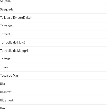
Siurana
Susqueda
Tallada d'Empordà (La)
Terrades
Torrent
Torroella de Fluvià
Torroella de Montgrí
Tortellà
Toses
Tossa de Mar
Ullà
Ullastret
Ultramort
Urús