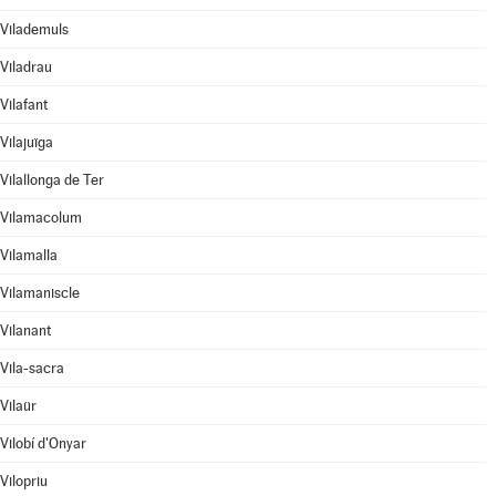
Vilademuls
Viladrau
Vilafant
Vilajuïga
Vilallonga de Ter
Vilamacolum
Vilamalla
Vilamaniscle
Vilanant
Vila-sacra
Vilaür
Vilobí d'Onyar
Vilopriu