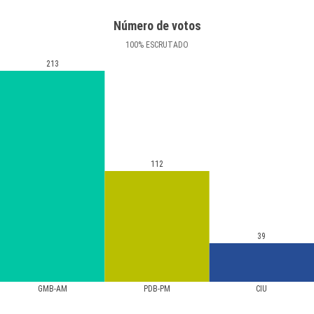
Número de votos
100
%
ESCRUTADO
213
112
39
GMB-AM
PDB-PM
CIU