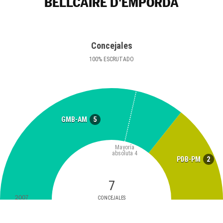
BELLCAIRE D'EMPORDÀ
Concejales
100
%
ESCRUTADO
5
GMB-AM
Mayoría
absoluta
4
2
PDB-PM
7
2007
CONCEJALES