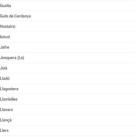
Gualta
Guils de Cerdanya
Hostalric
Isòvol
Jafre
Jonquera (La)
Juià
Lladó
Llagostera
Llambilles
Llanars
Llançà
Llers