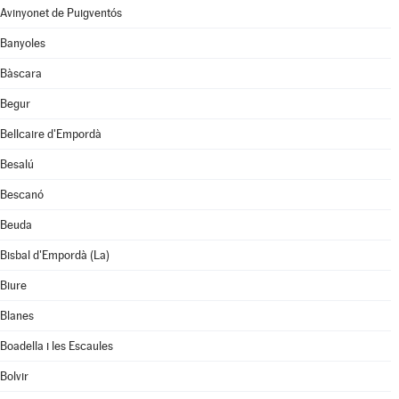
Avinyonet de Puigventós
Banyoles
Bàscara
Begur
Bellcaire d'Empordà
Besalú
Bescanó
Beuda
Bisbal d'Empordà (La)
Biure
Blanes
Boadella i les Escaules
Bolvir