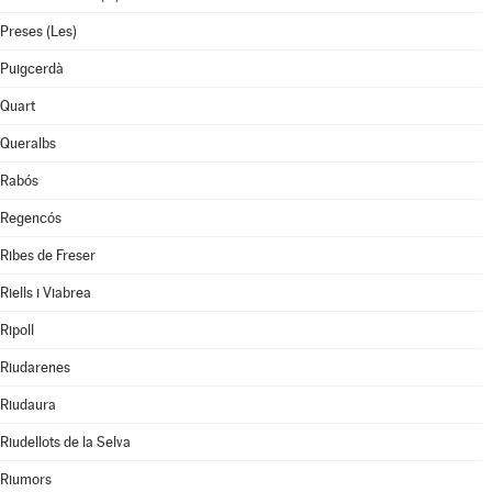
Preses (Les)
Puigcerdà
Quart
Queralbs
Rabós
Regencós
Ribes de Freser
Riells i Viabrea
Ripoll
Riudarenes
Riudaura
Riudellots de la Selva
Riumors