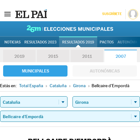
SUSCRÍBETE
26M | Elec
NOTICIAS
RESULTADOS 2023
RESULTADOS 2019
PACTOS
AUTONÓMIC
2019
2015
2011
2007
MUNICIPALES
AUTONÓMICAS
Estás en:
Total España
»
Cataluña
»
Girona
»
Bellcaire d'Empordà