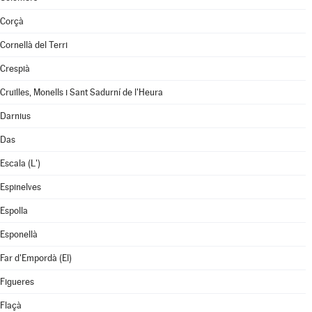
Corçà
Cornellà del Terri
Crespià
Cruïlles, Monells i Sant Sadurní de l'Heura
Darnius
Das
Escala (L')
Espinelves
Espolla
Esponellà
Far d'Empordà (El)
Figueres
Flaçà