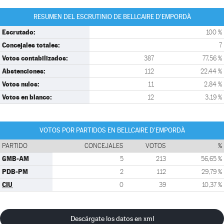
RESUMEN DEL ESCRUTINIO DE BELLCAIRE D'EMPORDÀ
Escrutado:
100 %
Concejales totales:
7
Votos contabilizados:
387
77,56 %
Abstenciones:
112
22,44 %
Votos nulos:
11
2,84 %
Votos en blanco:
12
3,19 %
VOTOS POR PARTIDOS EN BELLCAIRE D'EMPORDÀ
PARTIDO
CONCEJALES
VOTOS
%
GMB-AM
5
213
56,65 %
PDB-PM
2
112
29,79 %
CIU
0
39
10,37 %
Descárgate los datos en xml