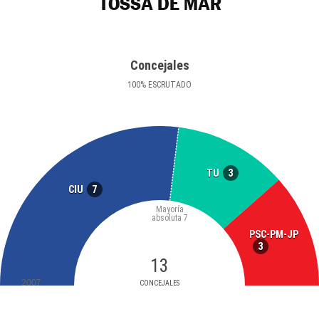
TOSSA DE MAR
Concejales
100
%
ESCRUTADO
3
TU
7
CIU
Mayoría
absoluta
7
PSC-PM-JP
3
13
2007
CONCEJALES