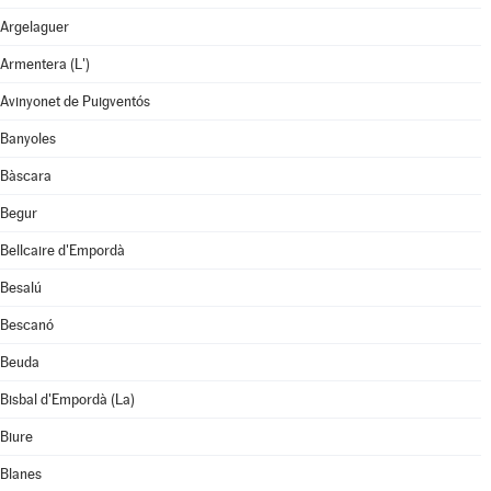
Argelaguer
Armentera (L')
Avinyonet de Puigventós
Banyoles
Bàscara
Begur
Bellcaire d'Empordà
Besalú
Bescanó
Beuda
Bisbal d'Empordà (La)
Biure
Blanes