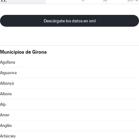
Descárgate los datos en xml
Municipios de Girona
Agullana
Aiguaviva
Albanyà
Albons
Alp
Amer
Anglès
Arbúcies