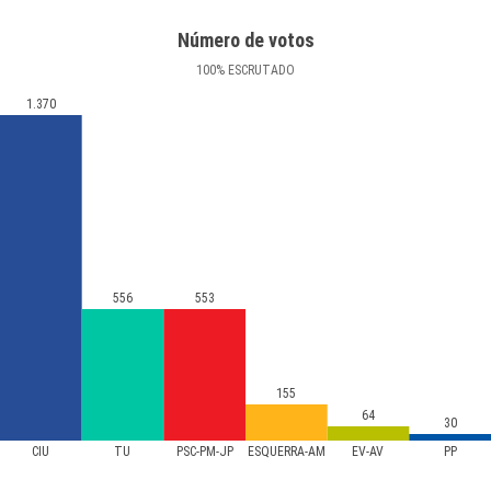
Número de votos
100
%
ESCRUTADO
1.370
556
553
155
64
30
CIU
TU
PSC-PM-JP
ESQUERRA-AM
EV-AV
PP