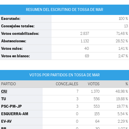
RESUMEN DEL ESCRUTINIO DE TOSSA DE MAR
Escrutado:
100 %
Concejales totales:
13
Votos contabilizados:
2.837
71,48 %
Abstenciones:
1.132
28,52 %
Votos nulos:
40
1,41 %
Votos en blanco:
69
2,47 %
VOTOS POR PARTIDOS EN TOSSA DE MAR
PARTIDO
CONCEJALES
VOTOS
%
CIU
7
1.370
48,98 %
TU
3
556
19,88 %
PSC-PM-JP
3
553
19,77 %
ESQUERRA-AM
0
155
5,54 %
EV-AV
0
64
2,29 %
PP
0
30
1,07 %