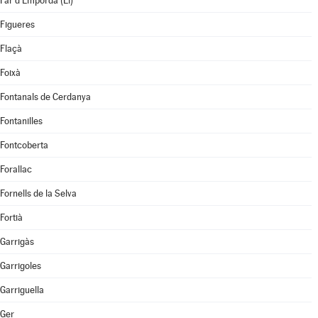
Far d'Empordà (El)
Figueres
Flaçà
Foixà
Fontanals de Cerdanya
Fontanilles
Fontcoberta
Forallac
Fornells de la Selva
Fortià
Garrigàs
Garrigoles
Garriguella
Ger