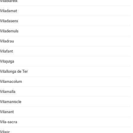
Vilablareix
Viladamat
Viladasens
Vilademuls
Viladrau
Vilafant
Vilajuïga
Vilallonga de Ter
Vilamacolum
Vilamalla
Vilamaniscle
Vilanant
Vila-sacra
Vilaür