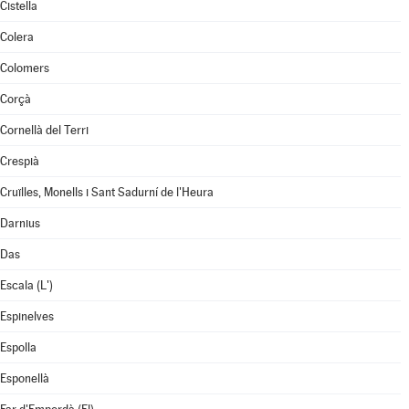
Cistella
Colera
Colomers
Corçà
Cornellà del Terri
Crespià
Cruïlles, Monells i Sant Sadurní de l'Heura
Darnius
Das
Escala (L')
Espinelves
Espolla
Esponellà