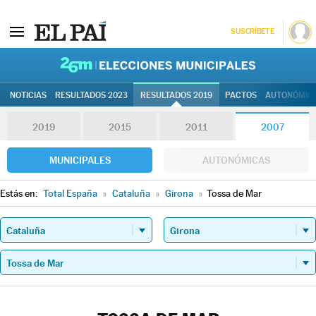
SUSCRÍBETE
26M | Elec
NOTICIAS
RESULTADOS 2023
RESULTADOS 2019
PACTOS
AUTONÓMIC
2019
2015
2011
2007
MUNICIPALES
AUTONÓMICAS
Estás en:
Total España
»
Cataluña
»
Girona
»
Tossa de Mar