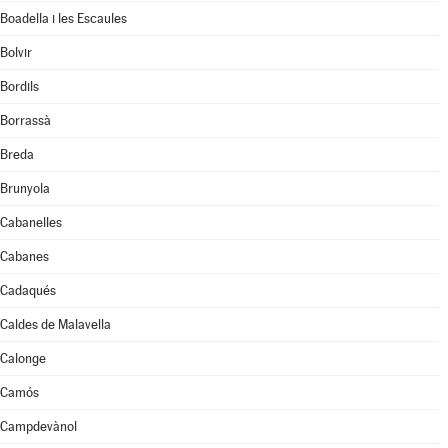
Boadella i les Escaules
Bolvir
Bordils
Borrassà
Breda
Brunyola
Cabanelles
Cabanes
Cadaqués
Caldes de Malavella
Calonge
Camós
Campdevànol