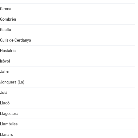
Girona
Gombrèn
Gualta
Guils de Cerdanya
Hostalric
Isòvol
Jafre
Jonquera (La)
Juià
Lladó
Llagostera
Llambilles
Llanars