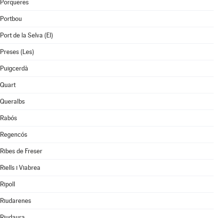
Porqueres
Portbou
Port de la Selva (El)
Preses (Les)
Puigcerdà
Quart
Queralbs
Rabós
Regencós
Ribes de Freser
Riells i Viabrea
Ripoll
Riudarenes
Riudaura