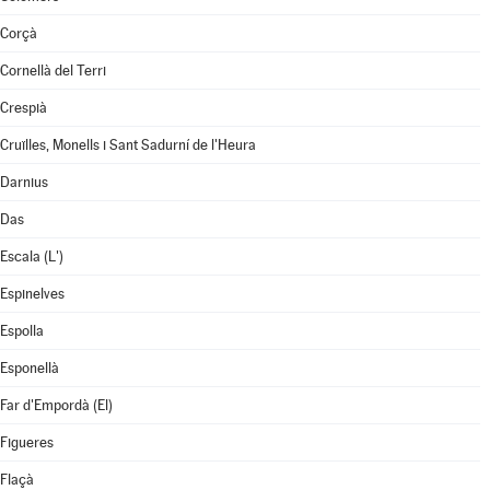
Corçà
Cornellà del Terri
Crespià
Cruïlles, Monells i Sant Sadurní de l'Heura
Darnius
Das
Escala (L')
Espinelves
Espolla
Esponellà
Far d'Empordà (El)
Figueres
Flaçà