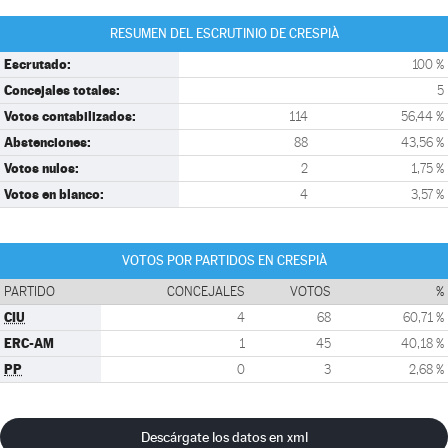
RESUMEN DEL ESCRUTINIO DE CRESPIÀ
Escrutado:
100 %
Concejales totales:
5
Votos contabilizados:
114
56,44 %
Abstenciones:
88
43,56 %
Votos nulos:
2
1,75 %
Votos en blanco:
4
3,57 %
VOTOS POR PARTIDOS EN CRESPIÀ
PARTIDO
CONCEJALES
VOTOS
%
CIU
4
68
60,71 %
ERC-AM
1
45
40,18 %
PP
0
3
2,68 %
Descárgate los datos en xml