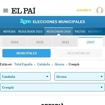
SUSCRÍBETE
26M | Elec
NOTICIAS
RESULTADOS 2023
RESULTADOS 2019
PACTOS
AUTONÓMIC
2019
2015
2011
2007
MUNICIPALES
AUTONÓMICAS
Estás en:
Total España
»
Cataluña
»
Girona
»
Crespià