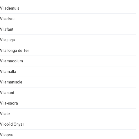
Vilademuls
Viladrau
Vilafant
Vilajuïga
Vilallonga de Ter
Vilamacolum
Vilamalla
Vilamaniscle
Vilanant
Vila-sacra
Vilaür
Vilobí d'Onyar
Vilopriu