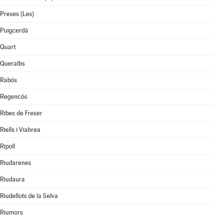
Preses (Les)
Puigcerdà
Quart
Queralbs
Rabós
Regencós
Ribes de Freser
Riells i Viabrea
Ripoll
Riudarenes
Riudaura
Riudellots de la Selva
Riumors