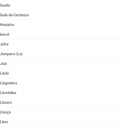
Gualta
Guils de Cerdanya
Hostalric
Isòvol
Jafre
Jonquera (La)
Juià
Lladó
Llagostera
Llambilles
Llanars
Llançà
Llers