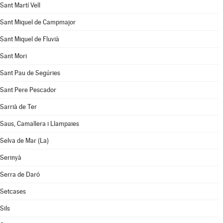
Sant Martí Vell
Sant Miquel de Campmajor
Sant Miquel de Fluvià
Sant Mori
Sant Pau de Segúries
Sant Pere Pescador
Sarrià de Ter
Saus, Camallera i Llampaies
Selva de Mar (La)
Serinyà
Serra de Daró
Setcases
Sils