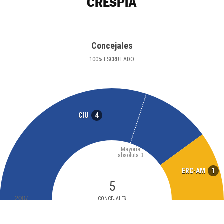
CRESPIÀ
Concejales
100
%
ESCRUTADO
4
CIU
Mayoría
absoluta
3
1
ERC-AM
5
2007
CONCEJALES