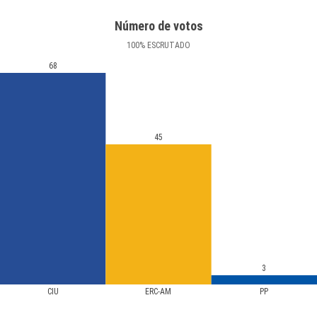
Número de votos
100
%
ESCRUTADO
68
45
3
CIU
ERC-AM
PP