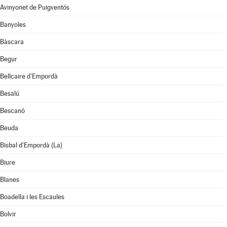
Avinyonet de Puigventós
Banyoles
Bàscara
Begur
Bellcaire d'Empordà
Besalú
Bescanó
Beuda
Bisbal d'Empordà (La)
Biure
Blanes
Boadella i les Escaules
Bolvir