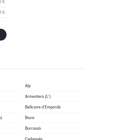
5 %
3 %
Alp
Armentera (L')
Bellcaire d'Empordà
a)
Biure
Borrassà
Cadaqués