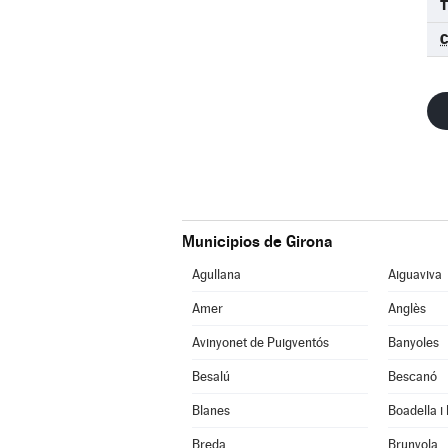
C
Municipios de Girona
Agullana
Aiguaviva
Amer
Anglès
Avinyonet de Puigventós
Banyoles
Besalú
Bescanó
Blanes
Boadella i
Breda
Brunyola