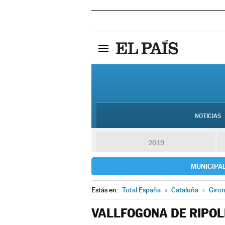
NOTICIAS
2019
MUNICIPA
Estás en:
Total España
»
Cataluña
»
Giro
VALLFOGONA DE RIPOL