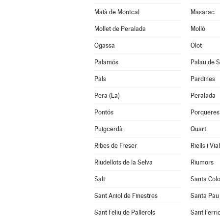
Maià de Montcal
Masarac
Mollet de Peralada
Molló
Ogassa
Olot
Palamós
Palau de S
Pals
Pardines
Pera (La)
Peralada
Pontós
Porqueres
Puigcerdà
Quart
Ribes de Freser
Riells i Vi
Riudellots de la Selva
Riumors
Salt
Santa Col
Sant Aniol de Finestres
Santa Pau
Sant Feliu de Pallerols
Sant Ferrio