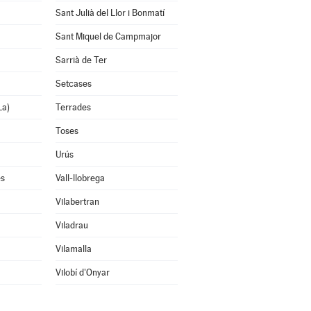
Sant Julià del Llor i Bonmatí
Sant Miquel de Campmajor
Sarrià de Ter
Setcases
La)
Terrades
Toses
Urús
ès
Vall-llobrega
Vilabertran
Viladrau
Vilamalla
Vilobí d'Onyar