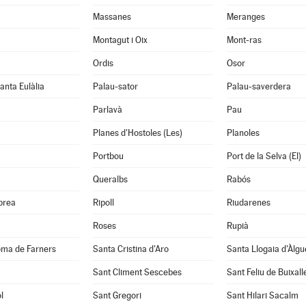
Massanes
Meranges
Montagut i Oix
Mont-ras
Ordis
Osor
anta Eulàlia
Palau-sator
Palau-saverdera
Parlavà
Pau
Planes d'Hostoles (Les)
Planoles
Portbou
Port de la Selva (El)
Queralbs
Rabós
abrea
Ripoll
Riudarenes
Roses
Rupià
oma de Farners
Santa Cristina d'Aro
Santa Llogaia d'Àlg
Sant Climent Sescebes
Sant Feliu de Buixall
l
Sant Gregori
Sant Hilari Sacalm