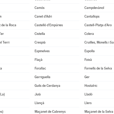
Camós
Campdevànol
n
Canet d'Adri
Cantallops
it de la Roca
Castelló d'Empúries
Castell-Platja d'Aro
Ter
Cistella
Colera
l Terri
Crespià
Espinelves
Espolla
Flaçà
Foixà
ta
Forallac
Fornells de la Selva
Garriguella
Ger
Guils de Cerdanya
Hostalric
(La)
Juià
Lladó
Llançà
Llers
es)
Maçanet de Cabrenys
Maçanet de la Selva