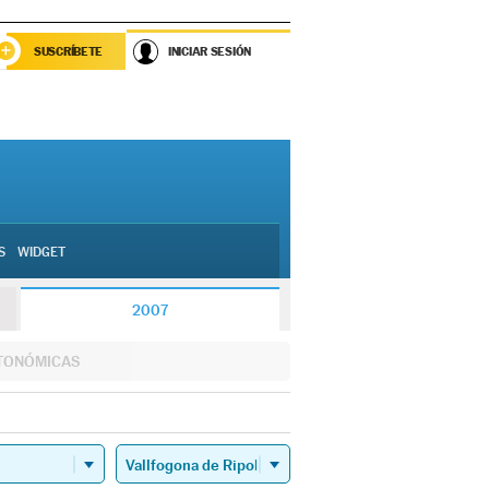
SUSCRÍBETE
INICIAR SESIÓN
S
WIDGET
2007
TONÓMICAS