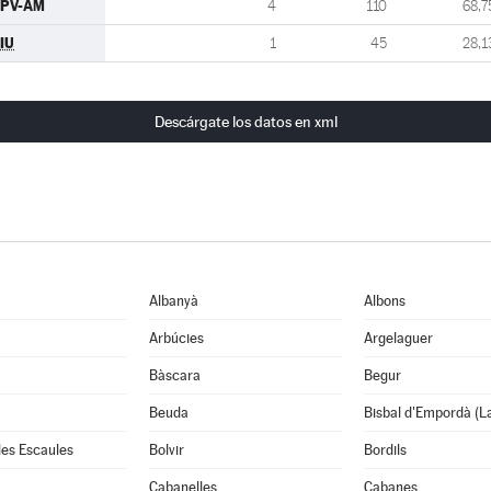
TPV-AM
4
110
68,7
IU
1
45
28,1
Descárgate los datos en xml
Albanyà
Albons
Arbúcies
Argelaguer
Bàscara
Begur
Beuda
Bisbal d'Empordà (L
 les Escaules
Bolvir
Bordils
Cabanelles
Cabanes