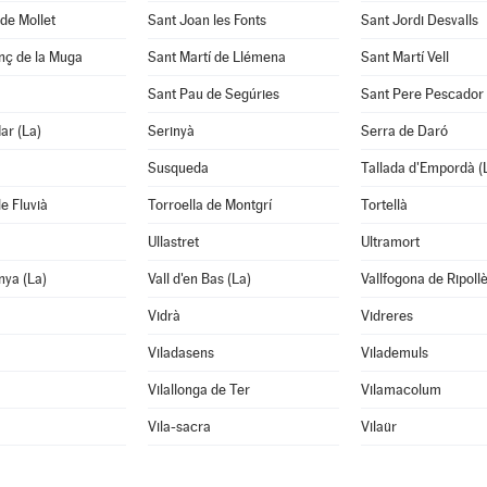
de Mollet
Sant Joan les Fonts
Sant Jordi Desvalls
nç de la Muga
Sant Martí de Llémena
Sant Martí Vell
Sant Pau de Segúries
Sant Pere Pescador
ar (La)
Serinyà
Serra de Daró
Susqueda
Tallada d'Empordà (
e Fluvià
Torroella de Montgrí
Tortellà
Ullastret
Ultramort
nya (La)
Vall d'en Bas (La)
Vallfogona de Ripoll
Vidrà
Vidreres
Viladasens
Vilademuls
Vilallonga de Ter
Vilamacolum
Vila-sacra
Vilaür