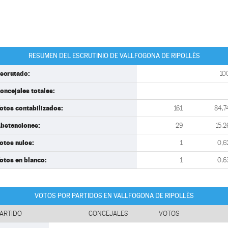
RESUMEN DEL ESCRUTINIO DE VALLFOGONA DE RIPOLLÈS
scrutado:
10
oncejales totales:
otos contabilizados:
161
84,7
bstenciones:
29
15,2
otos nulos:
1
0,6
otos en blanco:
1
0,6
VOTOS POR PARTIDOS EN VALLFOGONA DE RIPOLLÈS
ARTIDO
CONCEJALES
VOTOS