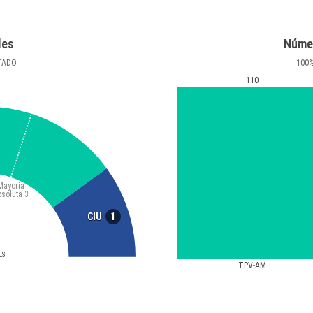
les
Núme
TADO
100
110
Mayoría
bsoluta
3
1
CIU
ES
TPV-AM