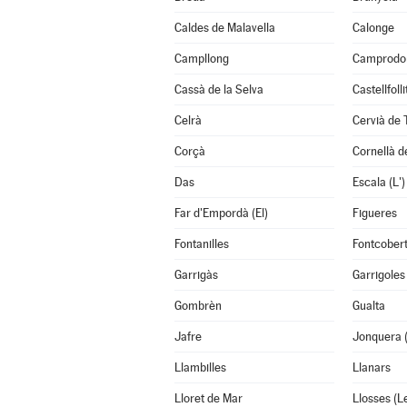
Caldes de Malavella
Calonge
Campllong
Camprodo
Cassà de la Selva
Castellfoll
Celrà
Cervià de 
Corçà
Cornellà de
Das
Escala (L')
Far d'Empordà (El)
Figueres
Fontanilles
Fontcober
Garrigàs
Garrigoles
Gombrèn
Gualta
Jafre
Jonquera 
Llambilles
Llanars
Lloret de Mar
Llosses (L