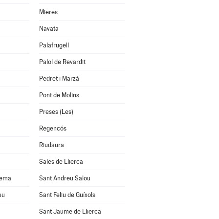
Mieres
Navata
Palafrugell
Palol de Revardit
Pedret i Marzà
Pont de Molins
Preses (Les)
Regencós
Riudaura
Sales de Llierca
uema
Sant Andreu Salou
eu
Sant Feliu de Guíxols
Sant Jaume de Llierca