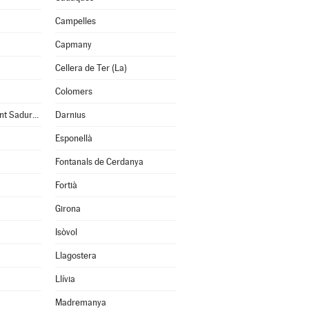
Campelles
Capmany
Cellera de Ter (La)
Colomers
Cruïlles, Monells i Sant Sadurní de l'Heura
Darnius
Esponellà
Fontanals de Cerdanya
Fortià
Girona
Isòvol
Llagostera
Llívia
Madremanya