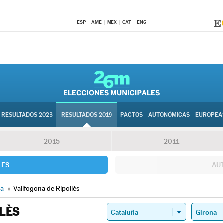
ESP
AME
MEX
CAT
ENG
RESULTADOS 2023
RESULTADOS 2019
PACTOS
AUTONÓMICAS
EUROPEA
2015
2011
LES
AU
na
»
Vallfogona de Ripollès
LÈS