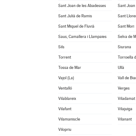
Sant Joan de les Abadesses
Sant Joan 
Sant Julià de Ramis
Sant Llore
Sant Miquel de Fluvià
Sant Mori
Saus, Camallera i Llampaies
Selva de M
Sils
Siurana
Torrent
Torroella d
Tossa de Mar
Ullà
Vajol (La)
Vall de Bia
Ventalló
Verges
Vilablareix
Viladamat
Vilafant
Vilajuïga
Vilamaniscle
Vilanant
Vilopriu