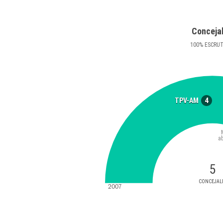
Conceja
100
%
ESCRU
4
TPV-AM
a
5
CONCEJAL
2007