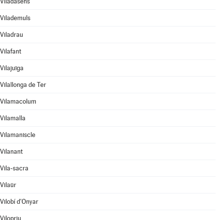
Viladasens
Vilademuls
Viladrau
Vilafant
Vilajuïga
Vilallonga de Ter
Vilamacolum
Vilamalla
Vilamaniscle
Vilanant
Vila-sacra
Vilaür
Vilobí d'Onyar
Vilopriu