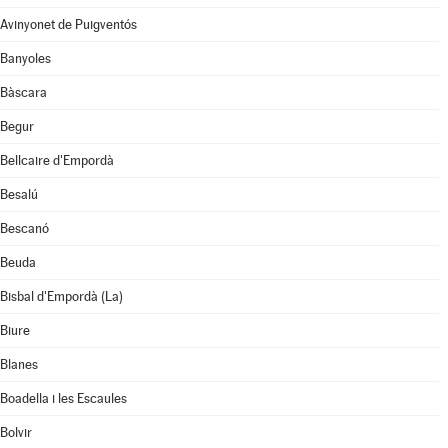
Avinyonet de Puigventós
Banyoles
Bàscara
Begur
Bellcaire d'Empordà
Besalú
Bescanó
Beuda
Bisbal d'Empordà (La)
Biure
Blanes
Boadella i les Escaules
Bolvir