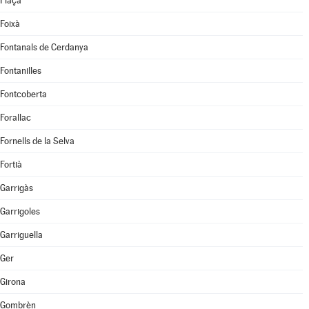
Flaçà
Foixà
Fontanals de Cerdanya
Fontanilles
Fontcoberta
Forallac
Fornells de la Selva
Fortià
Garrigàs
Garrigoles
Garriguella
Ger
Girona
Gombrèn