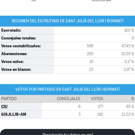
CIU
GISJLLIB-AM
RESUMEN DEL ESCRUTINIO DE SANT JULIÀ DEL LLOR I BONMATÍ
Escrutado:
100 %
Concejales totales:
9
Votos contabilizados:
599
67,45 %
Abstenciones:
289
32,55 %
Votos nulos:
19
3,17 %
Votos en blanco:
23
3,97 %
VOTOS POR PARTIDOS EN SANT JULIÀ DEL LLOR I BONMATÍ
PARTIDO
CONCEJALES
VOTOS
%
CIU
6
377
65 %
GISJLLIB-AM
3
180
31,03 %
Descárgate los datos en xml