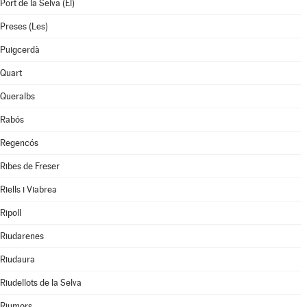
Port de la Selva (El)
Preses (Les)
Puigcerdà
Quart
Queralbs
Rabós
Regencós
Ribes de Freser
Riells i Viabrea
Ripoll
Riudarenes
Riudaura
Riudellots de la Selva
Riumors