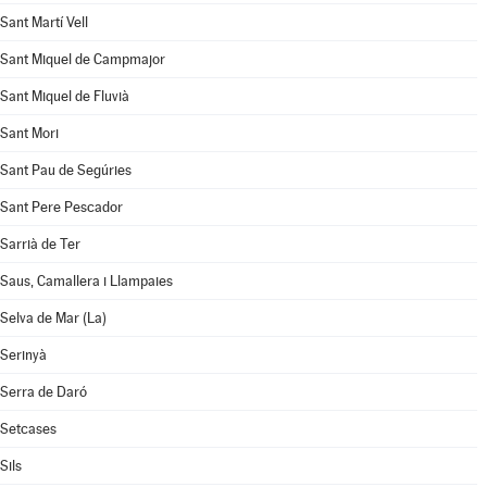
Sant Martí Vell
Sant Miquel de Campmajor
Sant Miquel de Fluvià
Sant Mori
Sant Pau de Segúries
Sant Pere Pescador
Sarrià de Ter
Saus, Camallera i Llampaies
Selva de Mar (La)
Serinyà
Serra de Daró
Setcases
Sils