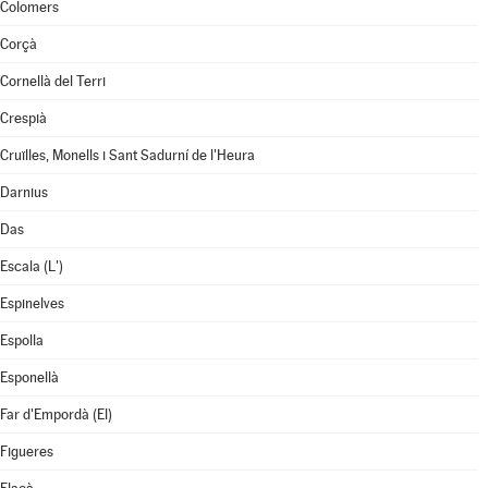
Colomers
Corçà
Cornellà del Terri
Crespià
Cruïlles, Monells i Sant Sadurní de l'Heura
Darnius
Das
Escala (L')
Espinelves
Espolla
Esponellà
Far d'Empordà (El)
Figueres