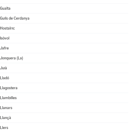
Gualta
Guils de Cerdanya
Hostalric
Isòvol
Jafre
Jonquera (La)
Juià
Lladó
Llagostera
Llambilles
Llanars
Llançà
Llers