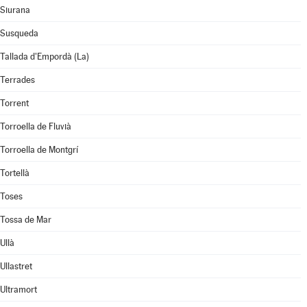
Siurana
Susqueda
Tallada d'Empordà (La)
Terrades
Torrent
Torroella de Fluvià
Torroella de Montgrí
Tortellà
Toses
Tossa de Mar
Ullà
Ullastret
Ultramort