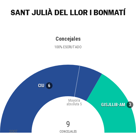
SANT JULIÀ DEL LLOR I BONMATÍ
Concejales
100
%
ESCRUTADO
6
CIU
Mayoría
absoluta
5
3
GISJLLIB-AM
9
2007
CONCEJALES