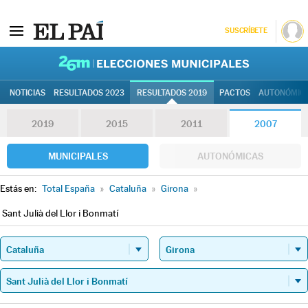
SUSCRÍBETE
26M | Elec
NOTICIAS
RESULTADOS 2023
RESULTADOS 2019
PACTOS
AUTONÓMIC
2019
2015
2011
2007
MUNICIPALES
AUTONÓMICAS
Estás en:
Total España
»
Cataluña
»
Girona
»
Sant Julià del Llor i Bonmatí