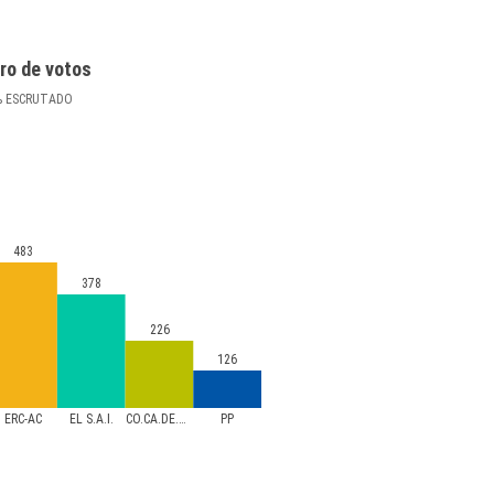
ro de votos
%
ESCRUTADO
483
378
226
126
ERC-AC
EL S.A.I.
CO.CA.DE.TE
PP