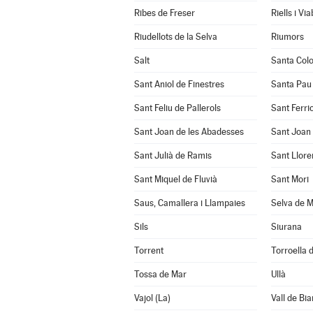
Ribes de Freser
Riells i Vi
Riudellots de la Selva
Riumors
Salt
Santa Col
Sant Aniol de Finestres
Santa Pau
Sant Feliu de Pallerols
Sant Ferrio
Sant Joan de les Abadesses
Sant Joan 
Sant Julià de Ramis
Sant Llore
Sant Miquel de Fluvià
Sant Mori
Saus, Camallera i Llampaies
Selva de M
Sils
Siurana
Torrent
Torroella d
Tossa de Mar
Ullà
Vajol (La)
Vall de Bia