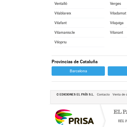
Ventalló
Verges
Vilablareix
Viladamat
Vilafant
Vilajuïga
Vilamaniscle
Vilanant
Vilopriu
Provincias de Cataluña
Barcelona
EDICIONES EL PAÍS S.L.
©
Contacto
Venta de 