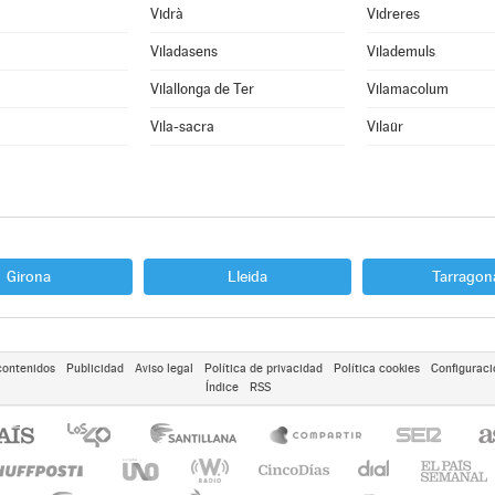
Vidrà
Vidreres
Viladasens
Vilademuls
Vilallonga de Ter
Vilamacolum
Vila-sacra
Vilaür
Girona
Lleida
Tarragon
contenidos
Publicidad
Aviso legal
Política de privacidad
Política cookies
Configuraci
Índice
RSS