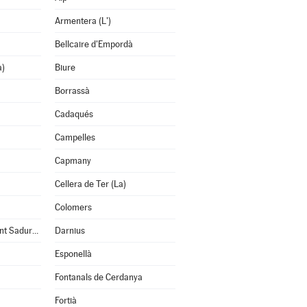
Armentera (L')
Bellcaire d'Empordà
a)
Biure
Borrassà
Cadaqués
Campelles
Capmany
Cellera de Ter (La)
Colomers
Cruïlles, Monells i Sant Sadurní de l'Heura
Darnius
Esponellà
Fontanals de Cerdanya
Fortià