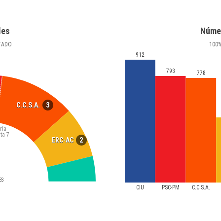
les
Núme
TADO
100
912
793
778
3
C.C.S.A.
ría
ta
7
2
ERC-AC
ES
CIU
PSC-PM
C.C.S.A.