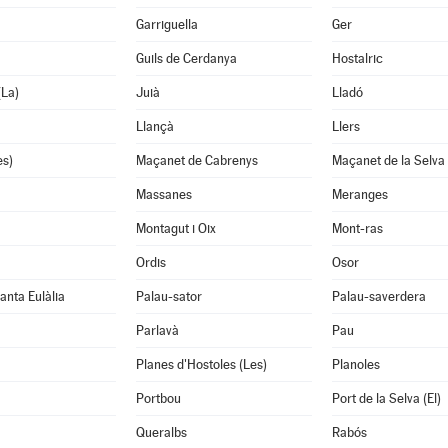
Garriguella
Ger
Guils de Cerdanya
Hostalric
(La)
Juià
Lladó
Llançà
Llers
es)
Maçanet de Cabrenys
Maçanet de la Selva
Massanes
Meranges
Montagut i Oix
Mont-ras
Ordis
Osor
anta Eulàlia
Palau-sator
Palau-saverdera
Parlavà
Pau
Planes d'Hostoles (Les)
Planoles
Portbou
Port de la Selva (El)
Queralbs
Rabós