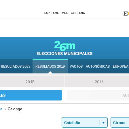
ESP
AME
MEX
CAT
ENG
RESULTADOS 2023
RESULTADOS 2019
PACTOS
AUTONÓMICAS
EUROPEA
2015
2011
LES
AU
na
»
Calonge