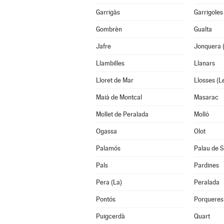
Garrigàs
Garrigoles
Gombrèn
Gualta
Jafre
Jonquera 
Llambilles
Llanars
Lloret de Mar
Llosses (L
Maià de Montcal
Masarac
Mollet de Peralada
Molló
Ogassa
Olot
Palamós
Palau de S
Pals
Pardines
Pera (La)
Peralada
Pontós
Porqueres
Puigcerdà
Quart