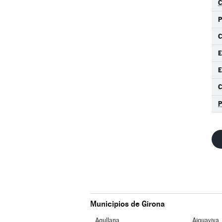
C
C
E
E
C
Municipios de Girona
Agullana
Aiguaviva