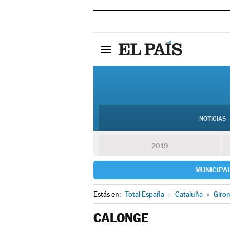
NOTICIAS
2019
MUNICIPA
Estás en:
Total España
»
Cataluña
»
Giro
CALONGE