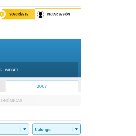
SUSCRÍBETE
INICIAR SESIÓN
S
WIDGET
2007
TONÓMICAS