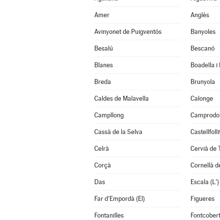
Amer
Anglès
Avinyonet de Puigventós
Banyoles
Besalú
Bescanó
Blanes
Boadella i
Breda
Brunyola
Caldes de Malavella
Calonge
Campllong
Camprodo
Cassà de la Selva
Castellfoll
Celrà
Cervià de 
Corçà
Cornellà de
Das
Escala (L')
Far d'Empordà (El)
Figueres
Fontanilles
Fontcober