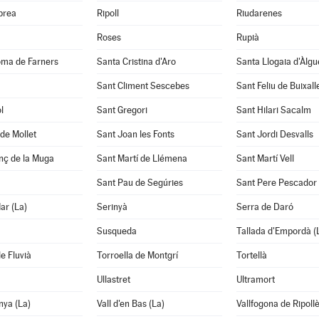
abrea
Ripoll
Riudarenes
Roses
Rupià
oma de Farners
Santa Cristina d'Aro
Santa Llogaia d'Àlg
Sant Climent Sescebes
Sant Feliu de Buixall
l
Sant Gregori
Sant Hilari Sacalm
de Mollet
Sant Joan les Fonts
Sant Jordi Desvalls
nç de la Muga
Sant Martí de Llémena
Sant Martí Vell
Sant Pau de Segúries
Sant Pere Pescador
ar (La)
Serinyà
Serra de Daró
Susqueda
Tallada d'Empordà (
e Fluvià
Torroella de Montgrí
Tortellà
Ullastret
Ultramort
nya (La)
Vall d'en Bas (La)
Vallfogona de Ripoll