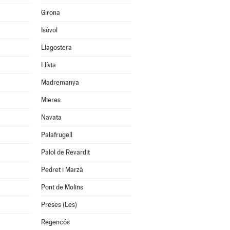
Girona
Isòvol
Llagostera
Llívia
Madremanya
Mieres
Navata
Palafrugell
Palol de Revardit
Pedret i Marzà
Pont de Molins
Preses (Les)
Regencós