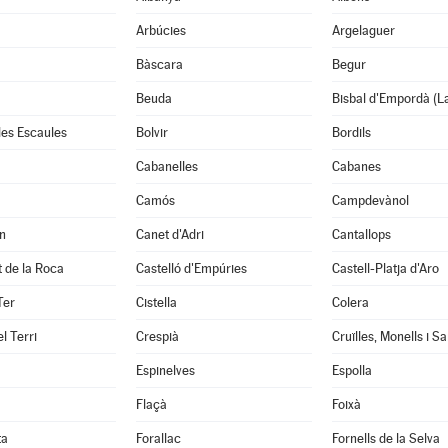
Arbúcies
Argelaguer
Bàscara
Begur
Beuda
Bisbal d'Empordà (L
 les Escaules
Bolvir
Bordils
Cabanelles
Cabanes
Camós
Campdevànol
n
Canet d'Adri
Cantallops
it de la Roca
Castelló d'Empúries
Castell-Platja d'Aro
Ter
Cistella
Colera
l Terri
Crespià
Espinelves
Espolla
Flaçà
Foixà
ta
Forallac
Fornells de la Selva