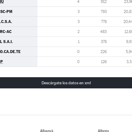
IU
4
912
23,9
PSC-PM
3
793
20,8
.C.S.A.
3
778
20,4
RC-AC
2
483
12,6
L S.A.I.
1
378
9,9
O.CA.DE.TE
0
226
5,9
PP
0
126
3,3
Descárgate los datos en xml
Albanyà
Albons