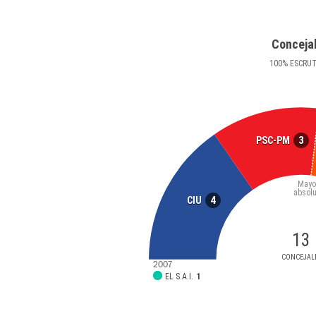
Conceja
100
%
ESCRU
3
PSC-PM
Mayo
absolu
4
CIU
13
CONCEJAL
2007
EL S.A.I.
1