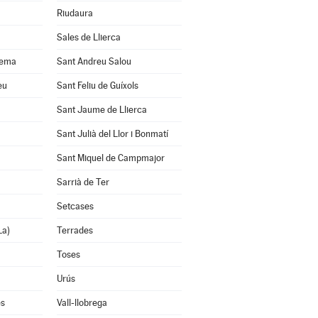
Riudaura
Sales de Llierca
uema
Sant Andreu Salou
eu
Sant Feliu de Guíxols
Sant Jaume de Llierca
Sant Julià del Llor i Bonmatí
Sant Miquel de Campmajor
Sarrià de Ter
Setcases
La)
Terrades
Toses
Urús
ès
Vall-llobrega