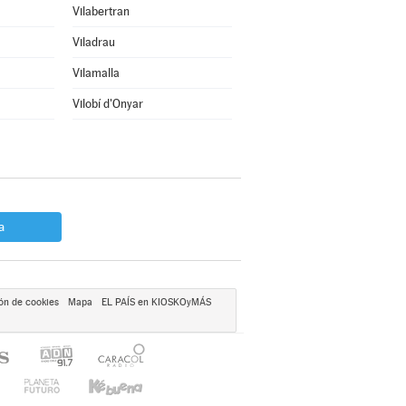
Vilabertran
Viladrau
Vilamalla
Vilobí d'Onyar
a
ón de cookies
Mapa
EL PAÍS en KIOSKOyMÁS