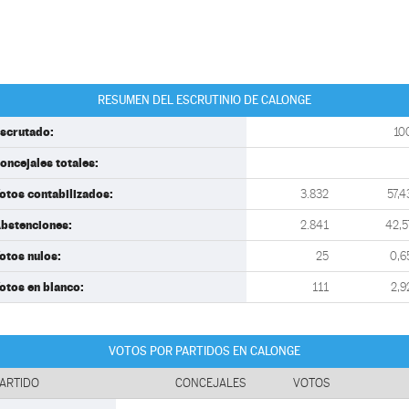
RESUMEN DEL ESCRUTINIO DE CALONGE
scrutado:
10
oncejales totales:
otos contabilizados:
3.832
57,4
bstenciones:
2.841
42,5
otos nulos:
25
0,6
otos en blanco:
111
2,9
VOTOS POR PARTIDOS EN CALONGE
ARTIDO
CONCEJALES
VOTOS